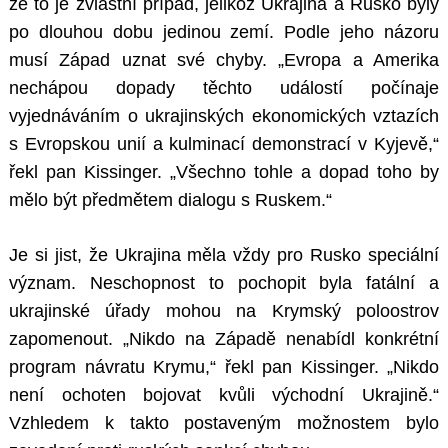
že to je zvláštní případ, jelikož Ukrajina a Rusko byly
po dlouhou dobu jedinou zemí. Podle jeho názoru
musí Západ uznat své chyby. „Evropa a Amerika
nechápou dopady těchto událostí počínaje
vyjednáváním o ukrajinských ekonomických vztazích
s Evropskou unií a kulminací demonstrací v Kyjevě,“
řekl pan Kissinger. „Všechno tohle a dopad toho by
mělo být předmětem dialogu s Ruskem.“
Je si jist, že Ukrajina měla vždy pro Rusko speciální
význam. Neschopnost to pochopit byla fatální a
ukrajinské úřady mohou na Krymský poloostrov
zapomenout. „Nikdo na Západě nenabídl konkrétní
program návratu Krymu,“ řekl pan Kissinger. „Nikdo
není ochoten bojovat kvůli východní Ukrajině.“
Vzhledem k takto postaveným možnostem bylo