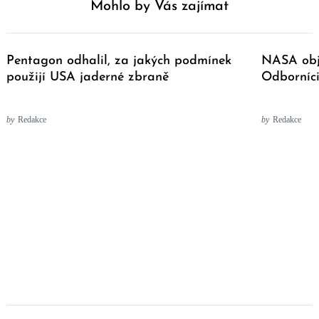
Mohlo by Vás zajímat
Pentagon odhalil, za jakých podmínek
NASA obje
použijí USA jaderné zbraně
Odborníci
by
Redakce
by
Redakce
Post