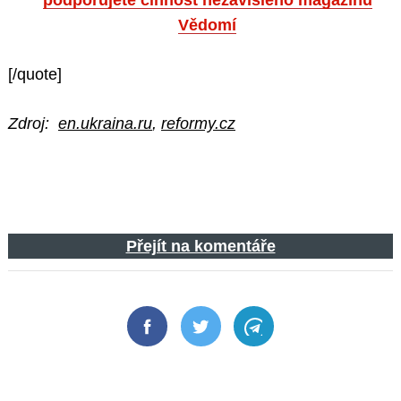
podporujete činnost nezávislého magazínu
Vědomí
[/quote]
Zdroj:
en.ukraina.ru
,
reformy.cz
Přejít na komentáře
Facebook
Twitter
Telegram