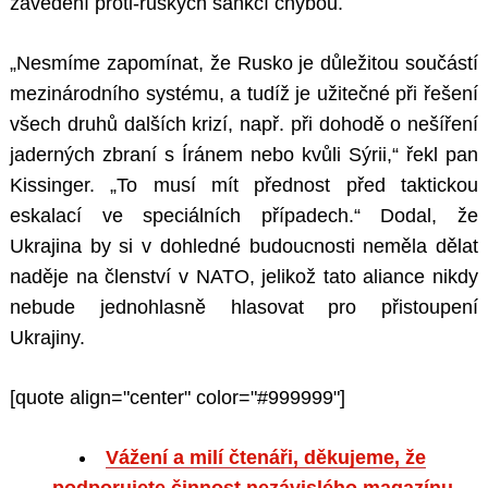
zavedení proti-ruských sankcí chybou.
„Nesmíme zapomínat, že Rusko je důležitou součástí
mezinárodního systému, a tudíž je užitečné při řešení
všech druhů dalších krizí, např. při dohodě o nešíření
jaderných zbraní s Íránem nebo kvůli Sýrii,“ řekl pan
Kissinger. „To musí mít přednost před taktickou
eskalací ve speciálních případech.“ Dodal, že
Ukrajina by si v dohledné budoucnosti neměla dělat
naděje na členství v NATO, jelikož tato aliance nikdy
nebude jednohlasně hlasovat pro přistoupení
Ukrajiny.
[quote align="center" color="#999999"]
Vážení a milí čtenáři, děkujeme, že