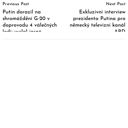
Previous Post
Next Post
Navigation
Putin dorazil na
Exkluzivní interview
shromáždění G-20 v
prezidenta Putina pro
doprovodu 4 válečných
německý televizní kanál
lodí; vyslal jasné
ARD
„poselství“ světovým
vůdcům