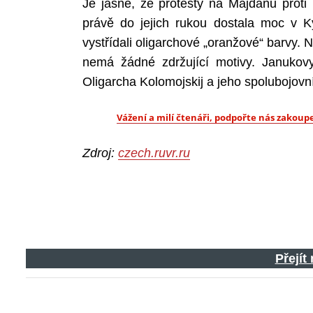
Je jasné, že protesty na Majdanu proti 
právě do jejich rukou dostala moc v K
vystřídali oligarchové „oranžové“ barvy. 
nemá žádné zdržující motivy. Janukovy
Oligarcha Kolomojskij a jeho spolubojovn
Vážení a milí čtenáři, podpořte nás zako
Zdroj:
czech.ruvr.ru
Přejít