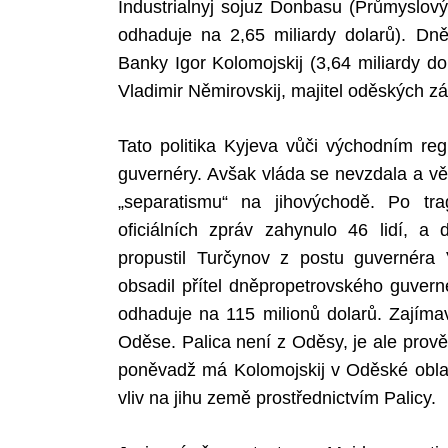
Industrialnyj sojuz Donbasu (Průmyslov
odhaduje na 2,65 miliardy dolarů). Dněp
Banky Igor Kolomojskij (3,64 miliardy d
Vladimir Němirovskij, majitel oděských zá
Tato politika Kyjeva vůči východním re
guvernéry. Avšak vláda se nevzdala a vě
„separatismu“ na jihovýchodě. Po tr
oficiálních zpráv zahynulo 46 lidí, a 
propustil Turčynov z postu guvernéra
obsadil přítel dněpropetrovského guvern
odhaduje na 115 milionů dolarů. Zajímav
Oděse. Palica není z Oděsy, je ale prově
poněvadž má Kolomojskij v Oděské oblast
vliv na jihu země prostřednictvím Palicy.