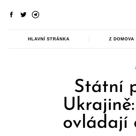
Skip
to
Facebook
Twitter
Telegram
content
HLAVNÍ STRÁNKA
Z DOMOVA
Státní 
Ukrajině
ovládají