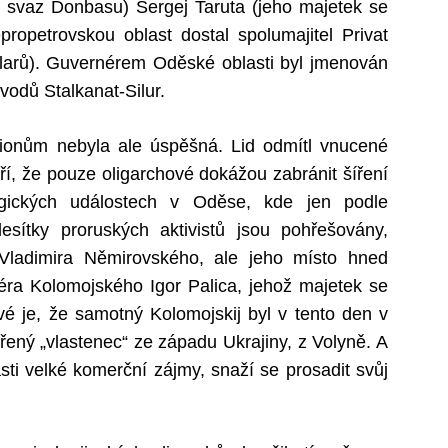
ý svaz Donbasu) Sergej Taruta (jeho majetek se
ropetrovskou oblast dostal spolumajitel Privat
olarů). Guvernérem Oděské oblasti byl jmenován
vodů Stalkanat-Silur.
gionům nebyla ale úspěšná. Lid odmítl vnucené
ří, že pouze oligarchové dokážou zabránit šíření
agických událostech v Oděse, kde jen podle
desítky proruských aktivistů jsou pohřešovány,
 Vladimira Němirovského, ale jeho místo hned
éra Kolomojského Igor Palica, jehož majetek se
é je, že samotný Kolomojskij byl v tento den v
řený „vlastenec“ ze západu Ukrajiny, z Volyně. A
i velké komerční zájmy, snaží se prosadit svůj