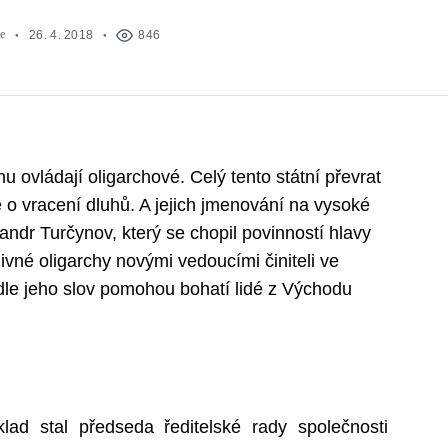
e
26. 4. 2018
846
u ovládají oligarchové. Celý tento státní převrat
e o vracení dluhů. A jejich jmenování na vysoké
sandr Turčynov, který se chopil povinností hlavy
ivné oligarchy novými vedoucími činiteli ve
dle jeho slov pomohou bohatí lidé z Východu
ad stal předseda ředitelské rady společnosti