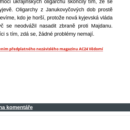
moci ukrajinských oligarchů skončily tím, že se
yjevě. Oligarchy z Janukovyčových dob prostě
Nevíme, kdo je horší, protože nová kyjevská vláda
č se neodvážil nasadit zbraně proti Majdanu.
íci s tím, zdá se, žádné problémy nemají.
upením předplatného nezávislého magazínu AC24 Vědomí
 na komentáře