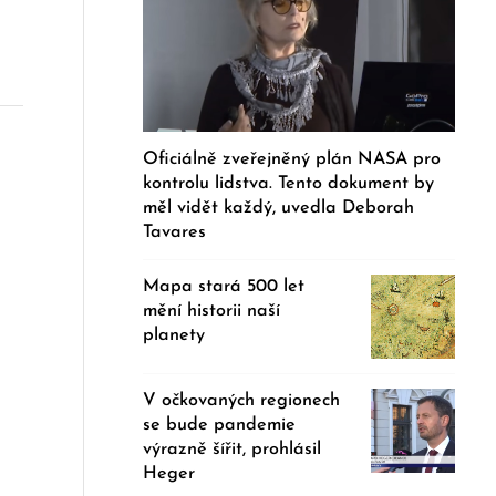
Oficiálně zveřejněný plán NASA pro
kontrolu lidstva. Tento dokument by
měl vidět každý, uvedla Deborah
Tavares
Mapa stará 500 let
mění historii naší
planety
V očkovaných regionech
se bude pandemie
výrazně šířit, prohlásil
Heger