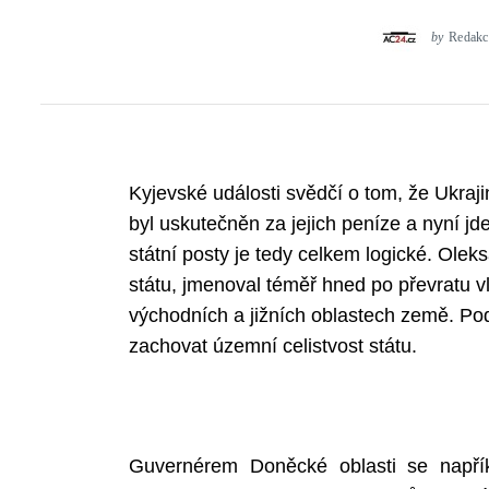
by
Redakc
Kyjevské události svědčí o tom, že Ukrajin
byl uskutečněn za jejich peníze a nyní jd
státní posty je tedy celkem logické. Olek
státu, jmenoval téměř hned po převratu vl
východních a jižních oblastech země. Po
zachovat územní celistvost státu.
Guvernérem Doněcké oblasti se napříkl