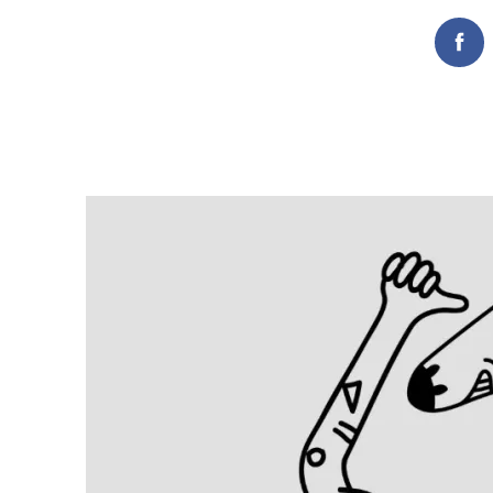
Fac
Search
for: