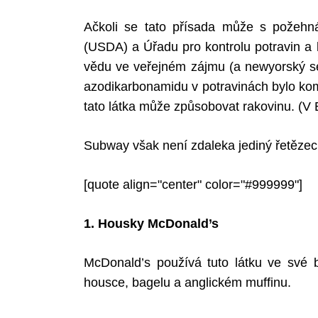
Ačkoli se tato přísada může s požehná
(USDA) a Úřadu pro kontrolu potravin a 
vědu ve veřejném zájmu (a newyorský s
azodikarbonamidu v potravinách bylo ko
tato látka může způsobovat rakovinu. (V 
Subway však není zdaleka jediný řetězec, 
[quote align="center" color="#999999"]
1. Housky McDonald’s
McDonald’s používá tuto látku ve své
housce, bagelu a anglickém muffinu.