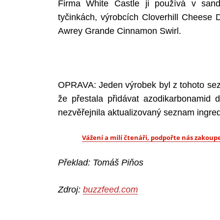
Firma White Castle ji používá v sand
tyčinkách, výrobcích Cloverhill Cheese 
Awrey Grande Cinnamon Swirl.
OPRAVA: Jeden výrobek byl z tohoto sez
že přestala přidávat azodikarbonamid 
nezvěřejnila aktualizovaný seznam ingred
Vážení a milí čtenáři, podpořte nás zako
Překlad: Tomáš Piňos
Zdroj:
buzzfeed.com