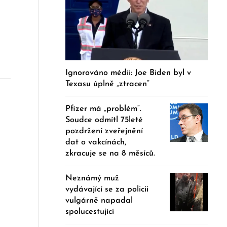
Ignorováno médii: Joe Biden byl v
Texasu úplně „ztracen“
Pfizer má „problém“.
Soudce odmítl 75leté
pozdržení zveřejnění
dat o vakcínách,
zkracuje se na 8 měsíců.
Neznámý muž
vydávající se za policii
vulgárně napadal
spolucestující