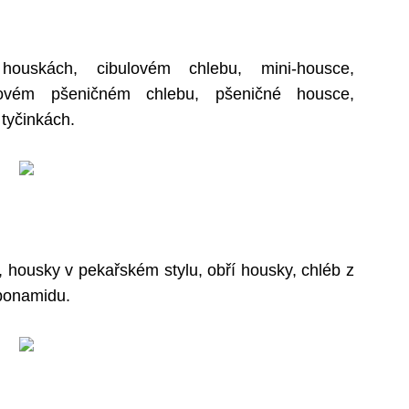
ouskách, cibulovém chlebu, mini-housce,
vém pšeničném chlebu, pšeničné housce,
tyčinkách.
, housky v pekařském stylu, obří housky, chléb z
bonamidu.