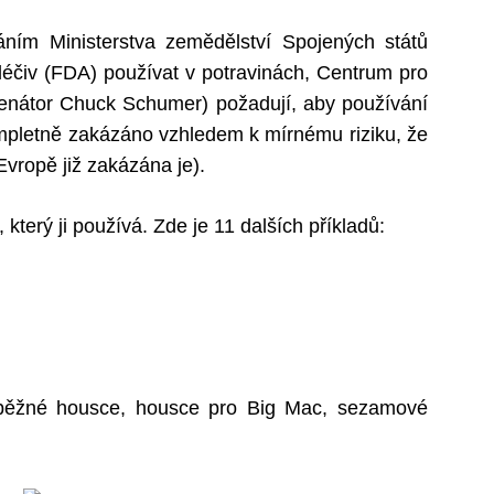
ním Ministerstva zemědělství Spojených států
léčiv (FDA) používat v potravinách, Centrum pro
enátor Chuck Schumer) požadují, aby používání
mpletně zakázáno vzhledem k mírnému riziku, že
Evropě již zakázána je).
který ji používá. Zde je 11 dalších příkladů:
 běžné housce, housce pro Big Mac, sezamové