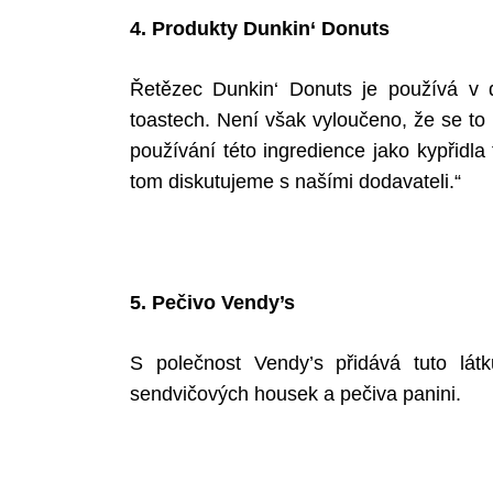
4. Produkty Dunkin‘ Donuts
Řetězec Dunkin‘ Donuts je používá v 
Search
toastech. Není však vyloučeno, že se to
for:
používání této ingredience jako kypřidl
tom diskutujeme s našími dodavateli.“
5. Pečivo Vendy’s
S
polečnost Vendy’s přidává tuto lá
sendvičových housek a pečiva panini.