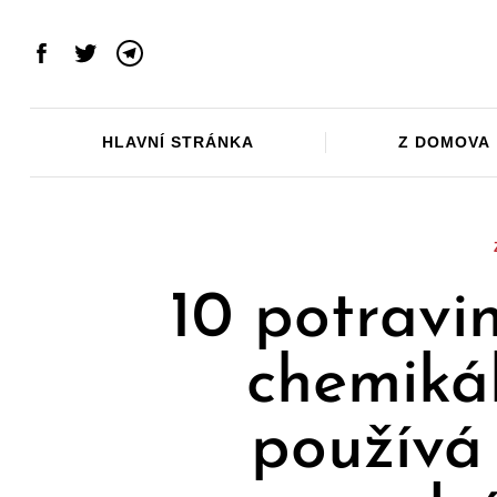
Skip
to
Facebook
Twitter
Telegram
content
HLAVNÍ STRÁNKA
Z DOMOVA
10 potravi
chemikál
používá