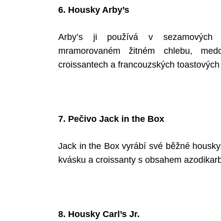
6. Housky Arby’s
Arby’s ji používá v sezamových h
mramorovaném žitném chlebu, medo
croissantech a francouzských toastových 
7. Pečivo Jack in the Box
Jack in the Box vyrábí své běžné housky
kvásku a croissanty s obsahem azodikar
8. Housky Carl’s Jr.