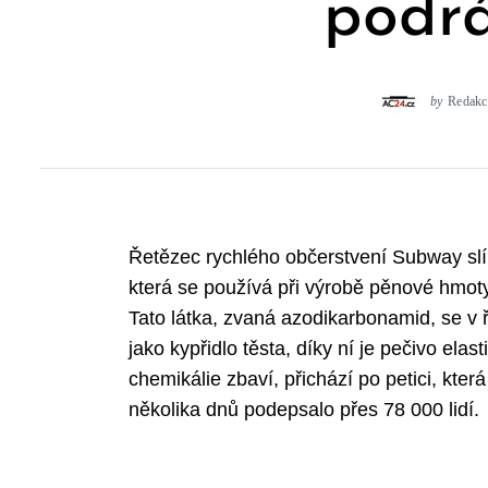
podrá
by
Redakc
Řetězec rychlého občerstvení Subway slíb
která se používá při výrobě pěnové hmoty
Tato látka, zvaná azodikarbonamid, se v 
jako kypřidlo těsta, díky ní je pečivo elas
chemikálie zbaví, přichází po petici, kter
několika dnů podepsalo přes 78 000 lidí.