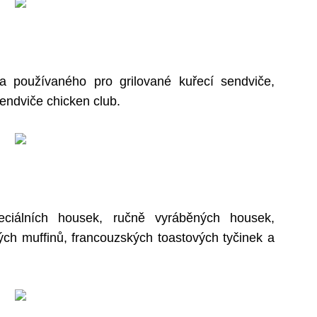
va používaného pro grilované kuřecí sendviče,
endviče chicken club.
eciálních housek, ručně vyráběných housek,
ch muffinů, francouzských toastových tyčinek a