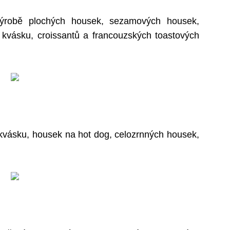
 výrobě plochých housek, sezamových housek,
kvásku, croissantů a francouzských toastových
 kvásku, housek na hot dog, celozrnných housek,