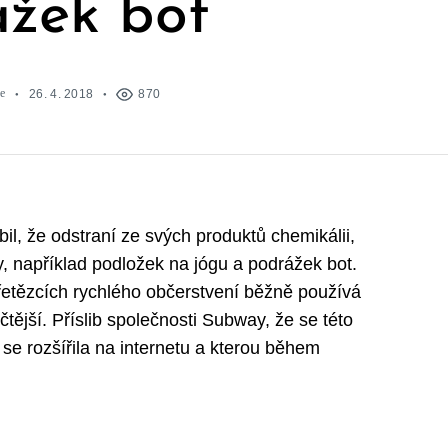
žek bot
e
26. 4. 2018
870
il, že odstraní ze svých produktů chemikálii,
, například podložek na jógu a podrážek bot.
řetězcích rychlého občerstvení běžně používá
tičtější. Příslib společnosti Subway, že se této
á se rozšířila na internetu a kterou během