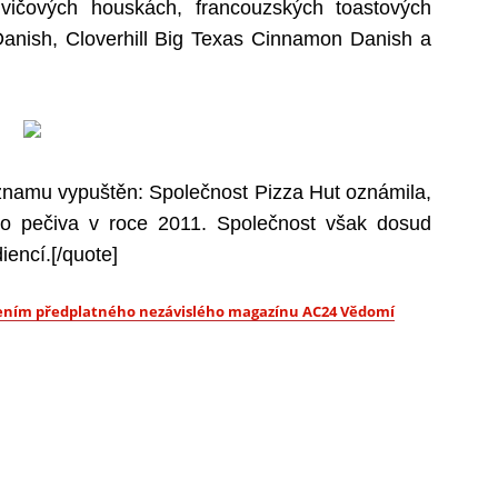
vičových houskách, francouzských toastových
Danish, Cloverhill Big Texas Cinnamon Danish a
namu vypuštěn: Společnost Pizza Hut oznámila,
do pečiva v roce 2011. Společnost však dosud
iencí.[/quote]
upením předplatného nezávislého magazínu AC24 Vědomí