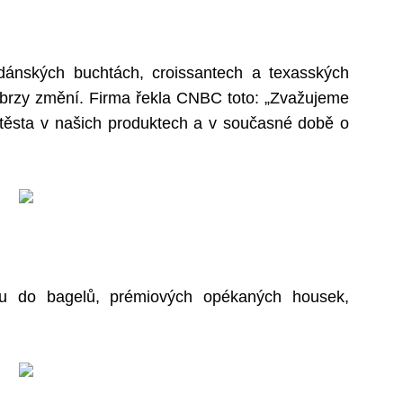
dánských buchtách, croissantech a texasských
 brzy změní. Firma řekla CNBC toto: „Zvažujeme
a těsta v našich produktech a v současné době o
tku do bagelů, prémiových opékaných housek,