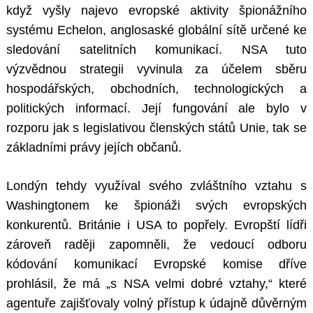
když vyšly najevo evropské aktivity špionážního
systému Echelon, anglosaské globální sítě určené ke
sledování satelitních komunikací. NSA tuto
výzvědnou strategii vyvinula za účelem sběru
hospodářských, obchodních, technologických a
politických informací. Její fungování ale bylo v
rozporu jak s legislativou členských států Unie, tak se
základními právy jejích občanů.
Londýn tehdy využíval svého zvláštního vztahu s
Washingtonem ke špionáži svých evropských
konkurentů. Británie i USA to popřely. Evropští lídři
zároveň raději zapomněli, že vedoucí odboru
kódování komunikací Evropské komise dříve
prohlásil, že má „s NSA velmi dobré vztahy,“ které
agentuře zajišťovaly volný přístup k údajně důvěrným