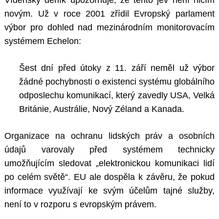
Vídeňský deník upozorňuje, že tento jev není ničím
novým. Už v roce 2001 zřídil Evropský parlament
výbor pro dohled nad mezinárodním monitorovacím
systémem Echelon:
Šest dní před útoky z 11. září neměl už výbor
žádné pochybnosti o existenci systému globálního
odposlechu komunikací, který zavedly USA, Velká
Search
for:
Británie, Austrálie, Nový Zéland a Kanada.
Organizace na ochranu lidských práv a osobních
údajů varovaly před systémem technicky
umožňujícím sledovat „elektronickou komunikaci lidí
po celém světě“. EU ale dospěla k závěru, že pokud
informace využívají ke svým účelům tajné služby,
není to v rozporu s evropským právem.