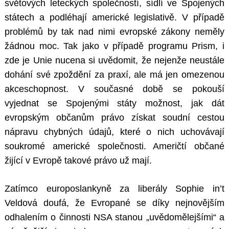
světových leteckých společností, sídlí ve Spojených
státech a podléhají americké legislativě. V případě
problémů by tak nad nimi evropské zákony neměly
žádnou moc. Tak jako v případě programu Prism, i
zde je Unie nucena si uvědomit, že nejenže neustále
dohání své zpoždění za praxí, ale má jen omezenou
akceschopnost. V současné době se pokouší
vyjednat se Spojenými státy možnost, jak dát
evropským občanům právo získat soudní cestou
nápravu chybných údajů, které o nich uchovávají
soukromé americké společnosti. Američtí občané
žijící v Evropě takové právo už mají.
Zatímco europoslankyně za liberály Sophie in’t
Veldová doufá, že Evropané se díky nejnovějším
odhalením o činnosti NSA stanou „uvědomělejšími“ a