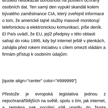
Bruselu nedokázali dohodnout na posílení ochrany
osobních dat. Ten samý den vypukl skandál kolem
bývalého zaměstnance CIA, který zveřejnil informace
o tom, že americké tajné služby masově monitorují
telefonickou a elektronickou komunikaci, píše deník.
El País uvádí, že EU, jejíž předpisy v této oblasti
sahají do roku 1995, kdy byl internet ještě v plenkách,
zahájila před rokem iniciativu s cílem omezit vládám a
firmám přístup k osobním údajům:
[quote align="center" color="#999999"]
Přestože je evropská legislativa jednou z
nejochranářštějších na světě, spolu s tím, jak internet,
a zejména pak sociální sítě vpadly do života