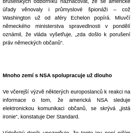
bruselských odborníků naznačovat, že se americké
úřady věnovaly i průmyslové špionáži – což
Washington už od aféry Echelon popírá. Mluvčí
německého ministerstva spravedlnosti v pondělí
oznámil, že vláda vyšetřuje, „zda došlo k porušení
práv německých občanů“.
Mnoho zemí s NSA spolupracuje už dlouho
Ve včerejší výzvě některých europoslanců k reakci na
informace o tom, že americká NSA sleduje
elektronickou komunikaci občanů, se skrývá „jistá
ironie“, konstatuje Der Standard.