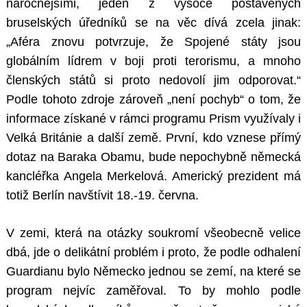
náročnějšími, jeden z vysoce postavených
bruselských úředníků se na věc dívá zcela jinak:
„Aféra znovu potvrzuje, že Spojené státy jsou
globálním lídrem v boji proti terorismu, a mnoho
členských států si proto nedovolí jim odporovat.“
Podle tohoto zdroje zároveň „není pochyb“ o tom, že
informace získané v rámci programu Prism využívaly i
Velká Británie a další země. První, kdo vznese přímý
dotaz na Baraka Obamu, bude nepochybně německá
kancléřka Angela Merkelová. Americký prezident má
totiž Berlín navštívit 18.-19. června.
V zemi, která na otázky soukromí všeobecně velice
dbá, jde o delikátní problém i proto, že podle odhalení
Guardianu bylo Německo jednou se zemí, na které se
program nejvíc zaměřoval. To by mohlo podle