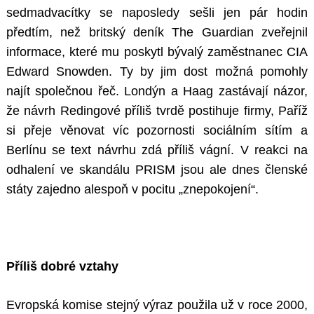
sedmadvacítky se naposledy sešli jen pár hodin
předtím, než britský deník The Guardian zveřejnil
informace, které mu poskytl bývalý zaměstnanec CIA
Edward Snowden. Ty by jim dost možná pomohly
najít společnou řeč. Londýn a Haag zastávají názor,
že návrh Redingové příliš tvrdě postihuje firmy, Paříž
si přeje věnovat víc pozornosti sociálním sítím a
Berlínu se text návrhu zdá příliš vágní. V reakci na
odhalení ve skandálu PRISM jsou ale dnes členské
státy zajedno alespoň v pocitu „znepokojení“.
Příliš dobré vztahy
Evropská komise stejný výraz použila už v roce 2000,