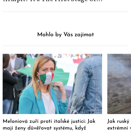
Mohlo by Vás zajímat
Meloniová zuří proti italské justici: Jak
Jak ruský
mají ženy důvěřovat systému, když
extrémní 