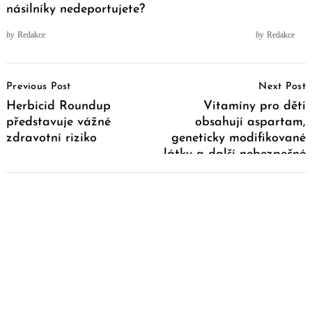
násilníky nedeportujete?
by
Redakce
by
Redakce
Post
Previous Post
Next Post
Navigation
Herbicid Roundup
Vitamíny pro děti
představuje vážné
obsahují aspartam,
zdravotní riziko
geneticky modifikované
látky a další nebezpečné
chemikálie