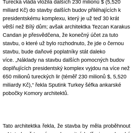
Turecká vláda vložila dalších 230 milionů $ (5,520
miliard Kč) do stavby dalších budov přiléhajících k
presidentskému komplexu, který je už teď 30 krát
větší než Bílý dům; avšak architektka Tezcan Karakus
Candan je přesvědčena, že konečný účet za tuto
stavbu, o které už bylo rozhodnuto, že jde o černou
stavbu, bude daňové poplatníky stát daleko
více. „Náklady na stavbu dalších pomocných budov
doplňujících presidentský komplex vyjdou na více než
650 milionů tureckých lir (téměř 230 milionů $, 5,520
miliardy Kč),“ řekla Sputink Turkey šéfka ankarské
pobočky Komory architektů.
Tato architektka řekla, že stavba by měla proběhnout