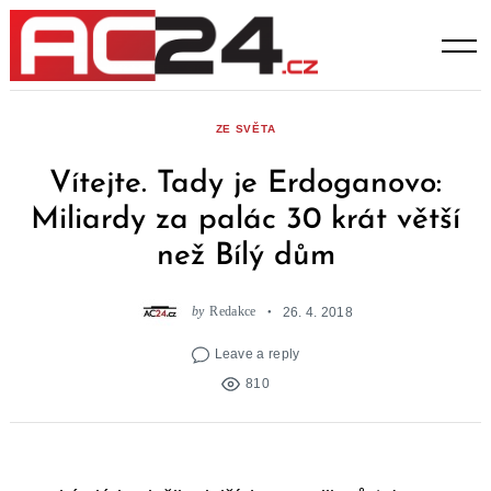
Skip
to
content
ZE SVĚTA
Vítejte. Tady je Erdoganovo:
Miliardy za palác 30 krát větší
než Bílý dům
by
Redakce
26. 4. 2018
Leave a reply
810