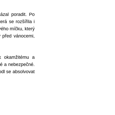
ázal poradit. Po
erá se rozšířila i
ového míčku, který
ny před vánocemi,
 k okamžitému a
né a nebezpečné.
odl se absolvovat