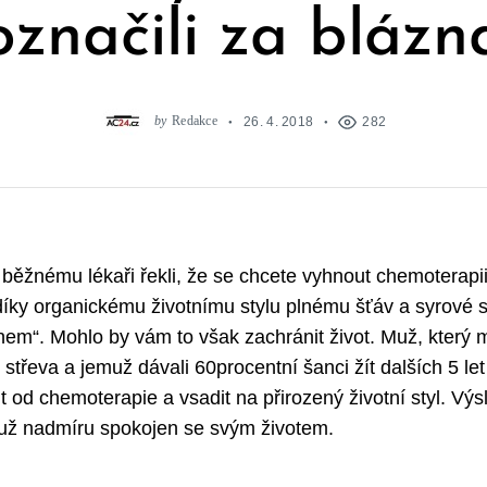
označili za blázn
by
Redakce
26. 4. 2018
282
ěžnému lékaři řekli, že se chcete vyhnout chemoterapii 
 díky organickému životnímu stylu plnému šťáv a syrové s
nem“. Mohlo by vám to však zachránit život. Muž, který 
 střeva a jemuž dávali 60procentní šanci žít dalších 5 le
t od chemoterapie a vsadit na přirozený životní styl. Výs
muž nadmíru spokojen se svým životem.