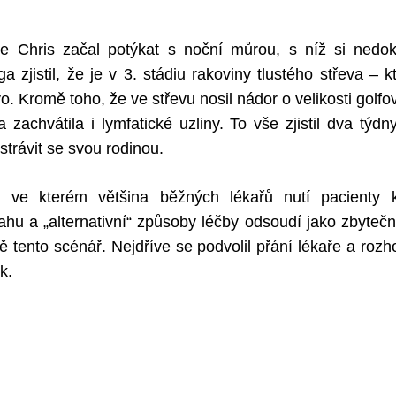
e Chris začal potýkat s noční můrou, s níž si nedok
 zjistil, že je v 3. stádiu rakoviny tlustého střeva – kt
o. Kromě toho, že ve střevu nosil nádor o velikosti golf
na zachvátila i lymfatické uzliny. To vše zjistil dva týd
 strávit se svou rodinou.
, ve kterém většina běžných lékařů nutí pacienty
hu a „alternativní“ způsoby léčby odsoudí jako zbyteč
ně tento scénář. Nejdříve se podvolil přání lékaře a rozh
k.