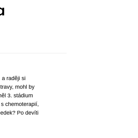
a
a raději si
travy, mohl by
měl 3. stádium
t s chemoterapií,
ledek? Po devíti