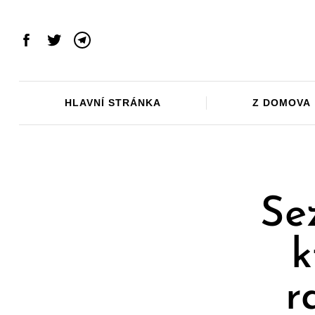
Skip
to
content
Facebook
Twitter
Telegram
HLAVNÍ STRÁNKA
Z DOMOVA
Se
k
r