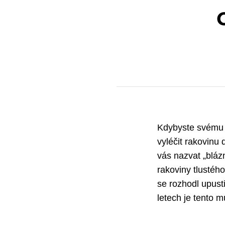
Kdybyste svému b
vyléčit rakovinu
vás nazvat „bláz
rakoviny tlustého
se rozhodl upusti
letech je tento 