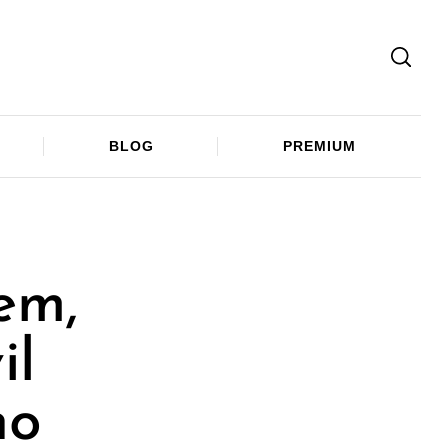
Facebook
Twitter
Telegram
BLOG
PREMIUM
em,
il
ho