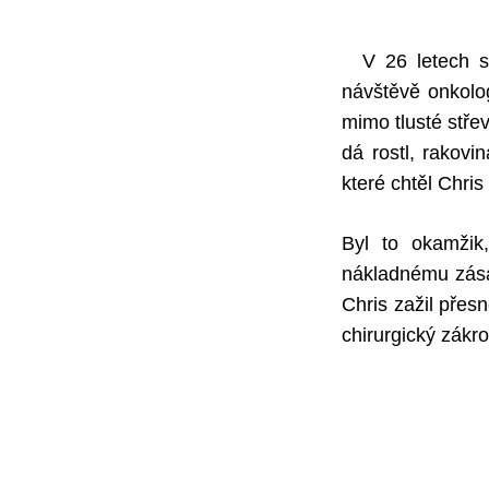
V 26 letech s
návštěvě onkologa
mimo tlusté střev
dá rostl, rakovi
které chtěl Chris
Byl to okamžik
nákladnému zása
Chris zažil přes
chirurgický zákro