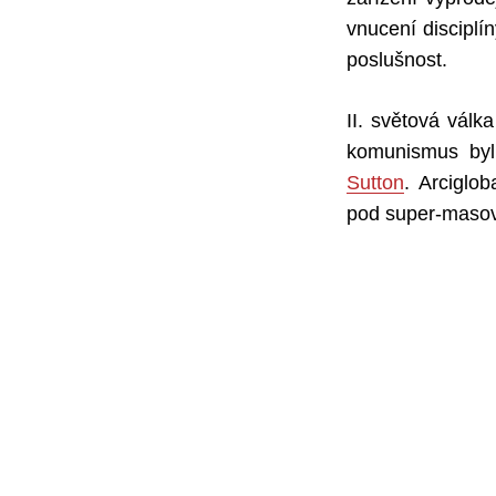
vnucení disciplí
poslušnost.
II. světová vál
komunismus byl
Sutton
. Arciglob
pod super-maso