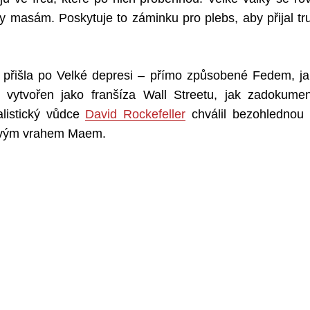
ny masám. Poskytuje to záminku pro plebs, aby přijal 
ka přišla po Velké depresi – přímo způsobené Fedem, j
 vytvořen jako franšíza Wall Streetu, jak zadokume
alistický vůdce
David Rockefeller
chválil bezohlednou e
vým vrahem Maem.