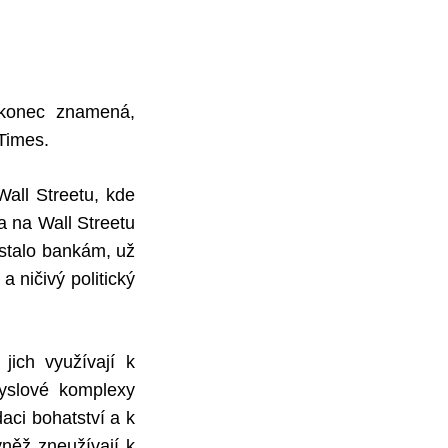
nakonec znamená,
Times.
all Streetu, kde
a na Wall Streetu
ostalo bankám, už
 ničivý politický
jich využívají k
myslové komplexy
daci bohatství a k
vněž zneužívají k