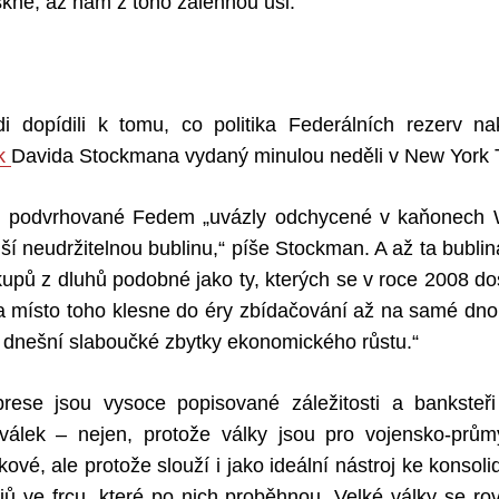
kne, až nám z toho zalehnou uši.
i dopídili k tomu, co politika Federálních rezerv 
ek
Davida Stockmana vydaný minulou neděli v New York 
y podvrhované Fedem „uvázly odchycené v kaňonech W
lší neudržitelnou bublinu,“ píše Stockman. A až ta bublin
kupů z dluhů podobné jako ty, kterých se v roce 2008 d
a místo toho klesne do éry zbídačování až na samé dno a
 ty dnešní slaboučké zbytky ekonomického růstu.“
ese jsou vysoce popisované záležitosti a banksteři 
h válek – nejen, protože války jsou pro vojensko-prů
vé, ale protože slouží i jako ideální nástroj ke konsoli
jů ve frcu, které po nich proběhnou. Velké války se ro