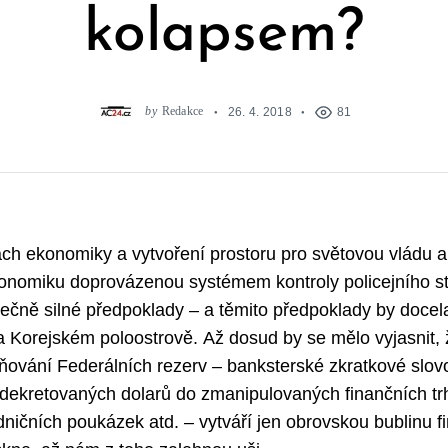
kolapsem?
by
Redakce
26. 4. 2018
81
ch ekonomiky a vytvoření prostoru pro světovou vládu a
konomiku doprovázenou systémem kontroly policejního s
ečně silné předpoklady – a těmito předpoklady by doce
a Korejském poloostrově. Až dosud by se mělo vyjasnit, ž
olňování Federálních rezerv – banksterské zkratkové slov
ekretovaných dolarů do zmanipulovaných finančních t
dničních poukázek atd. – vytváří jen obrovskou bublinu fi