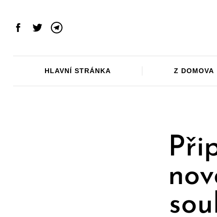
Skip
to
content
Facebook
Twitter
Telegram
HLAVNÍ STRÁNKA
Z DOMOVA
Při
nov
sou