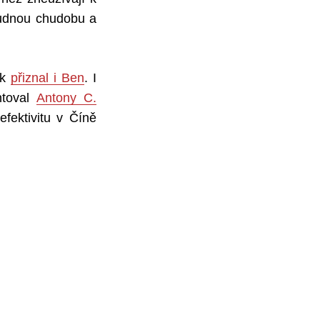
trudnou chudobu a
ak
přiznal i Ben
. I
ntoval
Antony C.
fektivitu v Číně