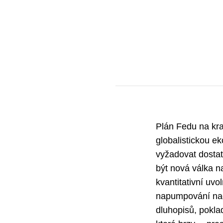
Plán Fedu na kra
globalistickou e
vyžadovat dostat
být nová válka n
kvantitativní uv
napumpování nad
dluhopisů, pokla