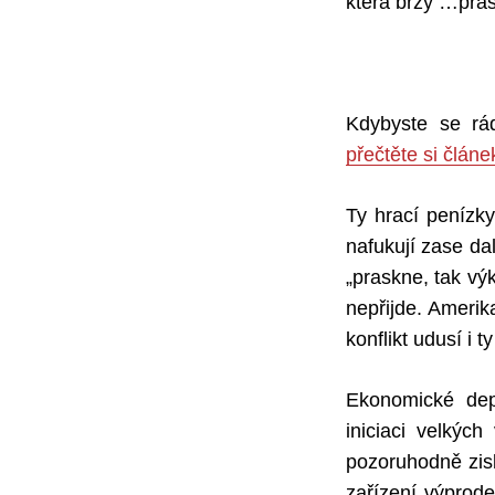
která brzy …pras
Kdybyste se rád
přečtěte si člán
Ty hrací penízk
nafukují zase da
„praskne, tak vý
nepřijde. Amerik
konflikt udusí i
Ekonomické depr
iniciaci velkýc
pozoruhodně zisko
zařízení výprode