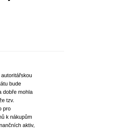
 autoritářskou
tátu bude
la dobře mohla
e tzv.
o pro
rhů k nákupům
nančních aktiv,