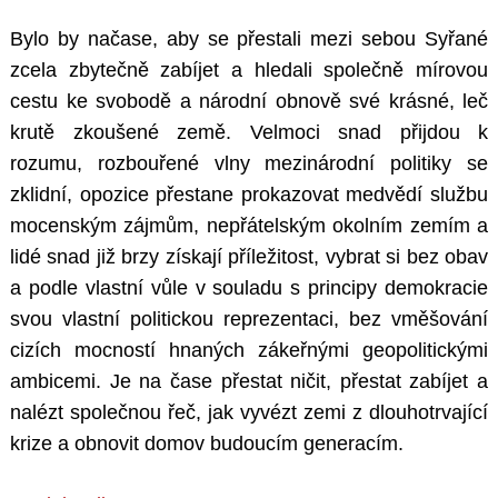
Bylo by načase, aby se přestali mezi sebou Syřané
zcela zbytečně zabíjet a hledali společně mírovou
cestu ke svobodě a národní obnově své krásné, leč
krutě zkoušené země. Velmoci snad přijdou k
rozumu, rozbouřené vlny mezinárodní politiky se
zklidní, opozice přestane prokazovat medvědí službu
mocenským zájmům, nepřátelským okolním zemím a
lidé snad již brzy získají příležitost, vybrat si bez obav
a podle vlastní vůle v souladu s principy demokracie
svou vlastní politickou reprezentaci, bez vměšování
cizích mocností hnaných zákeřnými geopolitickými
ambicemi. Je na čase přestat ničit, přestat zabíjet a
nalézt společnou řeč, jak vyvézt zemi z dlouhotrvající
krize a obnovit domov budoucím generacím.