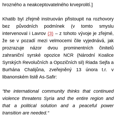
hrozného a neakceptovatelného krveprolití.]
Khatib byl zřejmě instruován přistoupit na rozhovory
bez původních podmínek (v tomto smyslu
intervenoval i Lavrov
(3)
– z tohoto vývoje je zřejmé,
že se v pozadí mezi velmocemi čile vyjednává, jak
prozrazuje názor dvou prominentních činitelů
zahraniční syrské opozice NCR (Národní Koalice
Syrských Revolučních a Opozičních sil) Riada Sejfa a
Burhána Chalijůna, zveřejněný 13 února t.r. v
libanonském listě As-Safir:
"the international community thinks that continued
violence threatens Syria and the entire region and
that a political solution and a peaceful power
transition are needed."