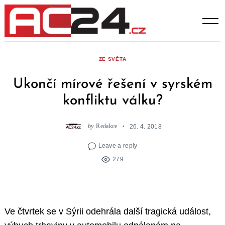
Skip
to
content
ZE SVĚTA
Ukončí mírové řešení v syrském
konfliktu válku?
by
Redakce
26. 4. 2018
Leave a reply
279
Ve čtvrtek se v Sýrii odehrála další tragická událost,