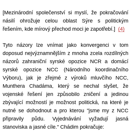
[Mezinárodní společenství si myslí, že pokračování
násilí ohrožuje celou oblast Sýre s politickým
řešením, kde mírový přechod moci je zapotřebí.]
(4)
Tyto názory lze vnímat jako konvergenci v tom
doposud nejvýznamnějším z mnoha zcela rozdílných
názorů zahraniční syrské opozice NCR a domácí
syrské opozice NCC (Národního koordinačního
Výboru), jak je zřejmé z výroků mluvčího NCC,
Munthera Chadáma, který se nechal slyšet, že
vojenské řešení jen způsobilo zničení a jedinou
zbývající možností je možnost politická, na které je
nutné se dohodnout a pro kterou "jsme my z NCC
připravily půdu. Vyjednávání vyžadují jasná
stanoviska a jasné cíle." Chádim pokračuje: