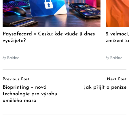
Paysafecard v Česku: kde všude ji dnes
2 velmoci
využijete?
zmizení z
by
Redakce
by
Redakce
Post
Previous Post
Next Post
Navigation
Bioprinting – nová
Jak přijít o peníze
technologie pro výrobu
umělého masa