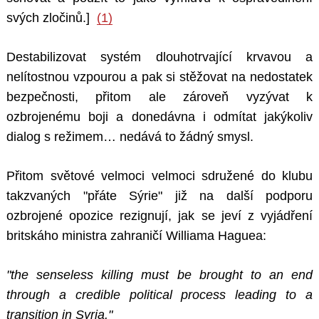
svých zločinů.]
(1)
Destabilizovat systém dlouhotrvající krvavou a
nelítostnou vzpourou a pak si stěžovat na nedostatek
bezpečnosti, přitom ale zároveň vyzývat k
ozbrojenému boji a donedávna i odmítat jakýkoliv
dialog s režimem… nedává to žádný smysl.
Přitom světové velmoci velmoci sdružené do klubu
takzvaných "přáte Sýrie" již na další podporu
ozbrojené opozice rezignují, jak se jeví z vyjádření
britskáho ministra zahraničí Williama Haguea:
"the senseless killing must be brought to an end
through a credible political process leading to a
transition in Syria."