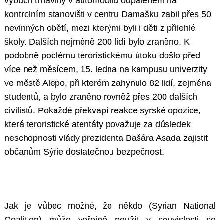
výbuch trhaviny v automobilu odpáleném na
kontrolním stanovišti v centru Damašku zabil přes 50
nevinných obětí, mezi kterými byli i děti z přilehlé
školy. Dalších nejméně 200 lidí bylo zraněno. K
podobně podlému teroristickému útoku došlo před
více než měsícem, 15. ledna na kampusu univerzity
ve městě Alepo, při kterém zahynulo 82 lidí, zejména
studentů, a bylo zraněno rovněž přes 200 dalších
civilistů. Pokaždé překvapí reakce syrské opozice,
která teroristické atentáty považuje za důsledek
neschopnosti vlády prezidenta Bašára Asada zajistit
občanům Sýrie dostatečnou bezpečnost.
Jak je vůbec možné, že někdo (Syrian National
Coalition) může veřejně použít v souvislosti se