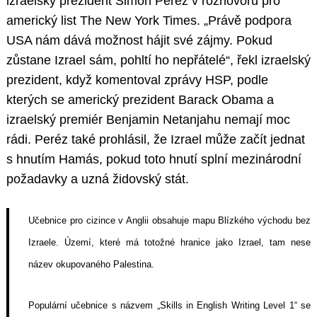
izraelský prezident Šimon Peréz v rozhovoru pro
americký list The New York Times. „Právě podpora
USA nám dává možnost hájit své zájmy. Pokud
zůstane Izrael sám, pohltí ho nepřátelé“, řekl izraelský
prezident, když komentoval zprávy HSP, podle
kterých se americký prezident Barack Obama a
izraelský premiér Benjamin Netanjahu nemají moc
rádi. Peréz také prohlásil, že Izrael může začít jednat
s hnutím Hamás, pokud toto hnutí splní mezinárodní
požadavky a uzná židovský stát.
Učebnice pro cizince v Anglii obsahuje mapu Blízkého východu bez
Izraele. Území, které má totožné hranice jako Izrael, tam nese
název okupovaného Palestina.
Populární učebnice s názvem „Skills in English Writing Level 1“ se