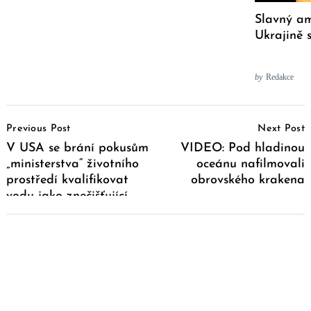
Slavný am
Ukrajině 
by
Redakce
Post
Previous Post
Next Post
Navigation
V USA se brání pokusům
VIDEO: Pod hladinou
„ministerstva“ životního
oceánu nafilmovali
prostředí kvalifikovat
obrovského krakena
vodu jako znečišťující
látku