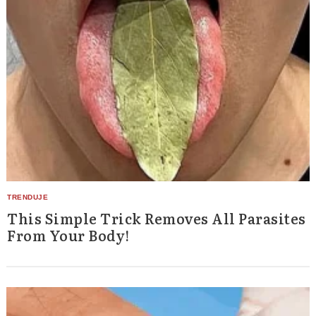
This Simple Trick Removes All Parasites
From Your Body!
Search
for: