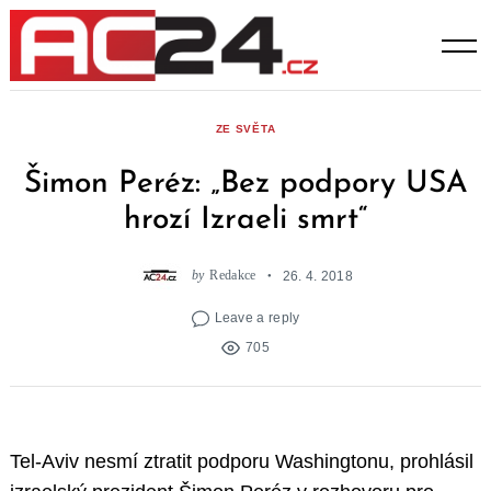
Skip
to
content
ZE SVĚTA
Šimon Peréz: „Bez podpory USA
hrozí Izraeli smrt“
by
Redakce
26. 4. 2018
Leave a reply
705
Tel-Aviv nesmí ztratit podporu Washingtonu, prohlásil