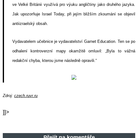
ve Velké Británii využívá pro výuku angličtiny jako druhého jazyka.
Jak upozorňuje Israel Today, při jejím bližším zkoumání se objevil
antiizraelský obsah.
Vydavatelem učebnice je vydavatelství Garnet Education. Ten se po
odhalení kontroverzní mapy okamžitě omluvil: „Byla to vážná
redakční chyba, kterou jsme následně opravili.“
Zdroj:
czech.ruvr.ru
]]>
Přejít na komentáře