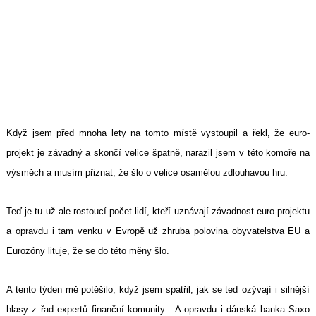
Když jsem před mnoha lety na tomto místě vystoupil a řekl, že euro-
projekt je závadný a skončí velice špatně, narazil jsem v této komoře na
výsměch a musím přiznat, že šlo o velice osamělou zdlouhavou hru.
Teď je tu už ale rostoucí počet lidí, kteří uznávají závadnost euro-projektu
a opravdu i tam venku v Evropě už zhruba polovina obyvatelstva EU a
Eurozóny lituje, že se do této měny šlo.
A tento týden mě potěšilo, když jsem spatřil, jak se teď ozývají i silnější
hlasy z řad expertů finanční komunity. A opravdu i dánská banka Saxo