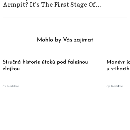
Armpit? It's The First Stage Of...
Mohlo by Vás zajímat
Stručná historie útoků pod falešnou
Manévr ja
vlajkou
u stíhací
by
Redakce
by
Redakce