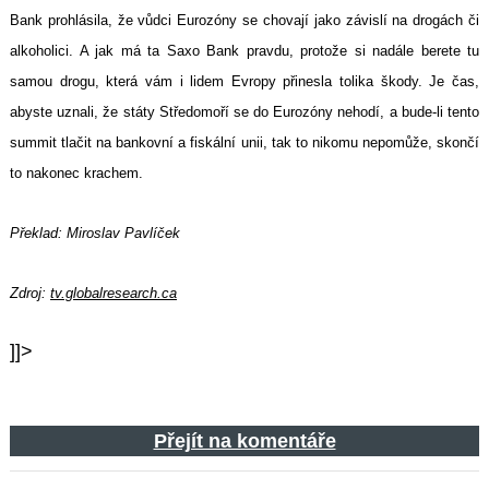
Bank prohlásila, že vůdci Eurozóny se chovají jako závislí na drogách či
alkoholici. A jak má ta Saxo Bank pravdu, protože si nadále berete tu
samou drogu, která vám i lidem Evropy přinesla tolika škody. Je čas,
abyste uznali, že státy Středomoří se do Eurozóny nehodí, a bude-li tento
summit tlačit na bankovní a fiskální unii, tak to nikomu nepomůže, skončí
to nakonec krachem.
Překlad: Miroslav Pavlíček
Zdroj:
tv.globalresearch.ca
]]>
Přejít na komentáře