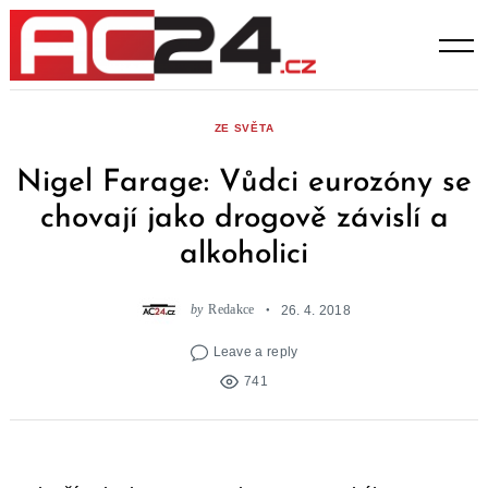
Skip
to
content
ZE SVĚTA
Nigel Farage: Vůdci eurozóny se
chovají jako drogově závislí a
alkoholici
by
Redakce
26. 4. 2018
Leave a reply
741