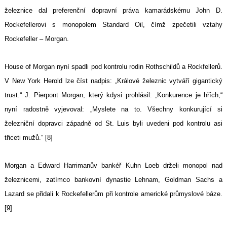
železnice dal preferenční dopravní práva kamarádskému John D.
Rockefellerovi s monopolem Standard Oil, čímž zpečetili vztahy
Rockefeller – Morgan.
House of Morgan nyní spadli pod kontrolu rodin Rothschildů a Rockfellerů.
V New York Herold lze číst nadpis: „Králové železnic vytváří gigantický
trust.“ J. Pierpont Morgan, který kdysi prohlásil: „Konkurence je hřích,“
nyní radostně vyjevoval: „Myslete na to. Všechny konkurující si
železniční dopravci západně od St. Luis byli uvedeni pod kontrolu asi
třiceti mužů.“ [8]
Morgan a Edward Harrimanův bankéř Kuhn Loeb drželi monopol nad
železnicemi, zatímco bankovní dynastie Lehnam, Goldman Sachs a
Lazard se přidali k Rockefellerům při kontrole americké průmyslové báze.
[9]