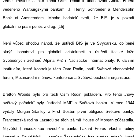
země. Posloužila jako kanál Osmi Rodin k financování Adolfa Hitlera
vedeného Warburgskými bankami J. Henry Schroeder a Mendelsohn
Bank of Amsterodam. Mnoho badatelů tvrdí, že BIS je v pozadí
globálního praní peněz z drog. [16]
Není vůbec shodou náhod, že ústředí BIS je ve Švýcarsku, oblíbené
skrýši bohatství pro globální aristokracii a ústředí italské lóže
Svobodných zednářů Alpina P-2 i Nacistické internacionály. K dalším
institucím, které kontroluje těch Osm Rodin, patří Světové ekonomické
fórum, Mezinárodní měnová konference a Světová obchodní organizace.
Bretton Woods bylo pro těch Osm Rodin pokladem. Pro tento „nový
světový pořádek“ byly ústřední MMF a Světová banka. V roce 1944
vydaly Morgan Stanley a First Boston první obligace Světové banky.
Francouzská rodina Lazardů se těch zájmů House of Morgan zúčastnila.
Největší francouzskou investiční banku Lazard Freres vlastní rodiny