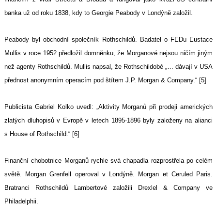
banka už od roku 1838, kdy to Georgie Peabody v Londýně založil.
Peabody byl obchodní společník Rothschildů. Badatel o FEDu Eustace
Mullis v roce 1952 předložil domněnku, že Morganové nejsou ničím jiným
než agenty Rothschildů. Mullis napsal, že Rothschildobé „… dávají v USA
přednost anonymním operacím pod štítem J.P. Morgan & Company.“ [5]
Publicista Gabriel Kolko uvedl: „Aktivity Morganů při prodeji amerických
zlatých dluhopisů v Evropě v letech 1895-1896 byly založeny na alianci
s House of Rothschild.“ [6]
Finanční chobotnice Morganů rychle svá chapadla rozprostřela po celém
světě. Morgan Grenfell operoval v Londýně. Morgan et Ceruled Paris.
Bratranci Rothschildů Lambertové založili Drexlel & Company ve
Philadelphii.