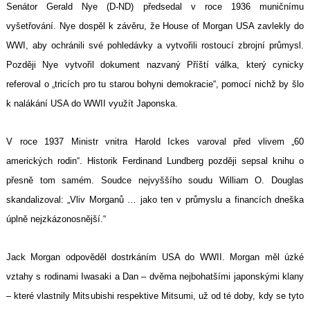
Senátor Gerald Nye (D-ND) předsedal v roce 1936 muničnímu
vyšetřování. Nye dospěl k závěru, že House of Morgan USA zavlekly do
WWI, aby ochránili své pohledávky a vytvořili rostoucí zbrojní průmysl.
Později Nye vytvořil dokument nazvaný Příští válka, který cynicky
referoval o „tricích pro tu starou bohyni demokracie“, pomocí nichž by šlo
k nalákání USA do WWII využít Japonska.
V roce 1937 Ministr vnitra Harold Ickes varoval před vlivem „60
amerických rodin“. Historik Ferdinand Lundberg později sepsal knihu o
přesně tom samém. Soudce nejvyššího soudu William O. Douglas
skandalizoval: „Vliv Morganů … jako ten v průmyslu a financích dneška
úplně nejzkázonosnější.“
Jack Morgan odpověděl dostrkáním USA do WWII. Morgan měl úzké
vztahy s rodinami Iwasaki a Dan – dvěma nejbohatšími japonskými klany
– které vlastnily Mitsubishi respektive Mitsumi, už od té doby, kdy se tyto