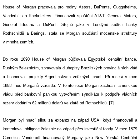
House of Morgan pracovala pro rodiny Astors, DuPonts, Guggnheims,
Vanderbilts a Rockefellers. Financovali spuštění AT&T, General Motors,
General Electric a DuPont. Stejně jako v Londýně sídlící banky
Rothschildů a Barings, stala se Morgan součástí mocenské struktury
v mnoha zemích.
Do roku 1890 House of Morgan půjčovala Egyptské centální bance,
Ruským železnicím, spravovala dluhopisy Brazilských provinciálních vlád
a financovali projekty Argentinských veřejných prací. Při recesi v roce
1893 moc Morganů vzrostla. V tomto roce Morgan zachránil americkou
vládu před bankovní panikou vytvořením syndikátu k podpoře vládních
rezerv dodáním 62 milionů dolarů ve zlatě od Rothschildů. [7]
Morgan byl hnací silou za expanzí na západ USA, když financovali a
kontrolovali obligace železnic na západ přes investiční fondy. V roce 1879
Cornelius Vanderbilt financovaný Morgany jako New Yorská Centrální