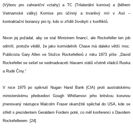
(Výboru pro zahraniční vztahy) a TC (Trilaterální komise) a (během
Vietnamské války) Komise pro účinný a trvanlivý mír v Asii –
kontraktační bonanzy pro ty, kdo si zřídili živobytí z konfliktů.
Nixon jej požádal, aby se stal Ministrem financí, ale Rockefeller ten job
odmítl, protože věděl, že jako kormidelník Chase má daleko větší moc.
Publicista Gary Allen ve Složce Rockefellerů z roku 1973 píše: „David
Rockefeller se sešel se sedmadvaceti hlavami států včetně vládců Ruska
a Rudé Číny.“
V roce 1975 po spiknutí Nugan Hand Bank (CIA) proti australskému
ministerskému předsedovi Gough Whitlamovi jeho britskou korunou
jmenovaný nástupce Malcolm Fraser okamžitě spěchal do USA, kde se
střetl s prezidentem Geraldem Fordem poté, co měl konferenci s Davidem
Rockefellerem. [24]