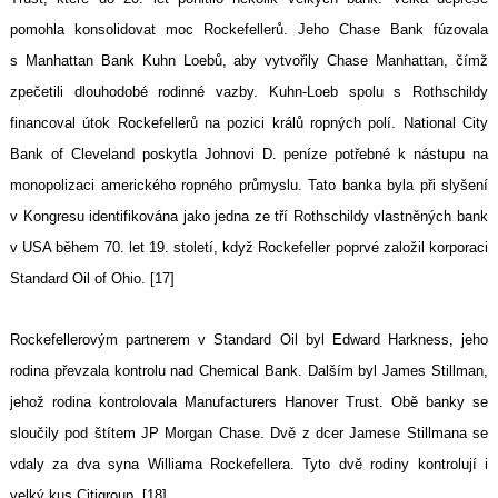
pomohla konsolidovat moc Rockefellerů. Jeho Chase Bank fúzovala
s Manhattan Bank Kuhn Loebů, aby vytvořily Chase Manhattan, čímž
zpečetili dlouhodobé rodinné vazby. Kuhn-Loeb spolu s Rothschildy
financoval útok Rockefellerů na pozici králů ropných polí. National City
Bank of Cleveland poskytla Johnovi D. peníze potřebné k nástupu na
monopolizaci amerického ropného průmyslu. Tato banka byla při slyšení
v Kongresu identifikována jako jedna ze tří Rothschildy vlastněných bank
v USA během 70. let 19. století, když Rockefeller poprvé založil korporaci
Standard Oil of Ohio. [17]
Rockefellerovým partnerem v Standard Oil byl Edward Harkness, jeho
rodina převzala kontrolu nad Chemical Bank. Dalším byl James Stillman,
jehož rodina kontrolovala Manufacturers Hanover Trust. Obě banky se
sloučily pod štítem JP Morgan Chase. Dvě z dcer Jamese Stillmana se
vdaly za dva syna Williama Rockefellera. Tyto dvě rodiny kontrolují i
velký kus Citigroup. [18]