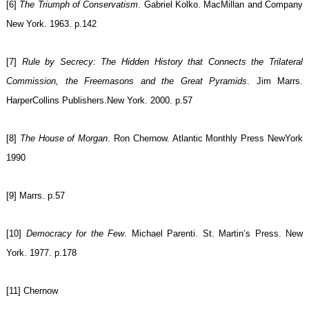
[6]
The Triumph of Conservatism
. Gabriel Kolko. MacMillan and Company
New York. 1963. p.142
[7]
Rule by Secrecy: The Hidden History that Connects the Trilateral
Commission, the Freemasons and the Great Pyramids
. Jim Marrs.
HarperCollins Publishers.New York. 2000. p.57
[8]
The House of Morgan
. Ron Chernow. Atlantic Monthly Press NewYork
1990
[9] Marrs. p.57
[10]
Democracy for the Few
. Michael Parenti. St. Martin’s Press. New
York. 1977. p.178
[11] Chernow