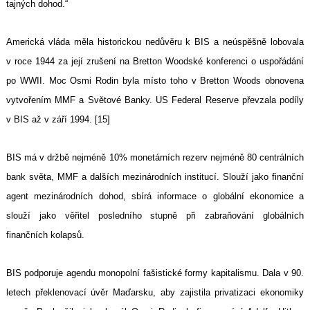
tajných dohod.“
Americká vláda měla historickou nedůvěru k BIS a neúspěšně lobovala
v roce 1944 za její zrušení na Bretton Woodské konferenci o uspořádání
po WWII. Moc Osmi Rodin byla místo toho v Bretton Woods obnovena
vytvořením MMF a Světové Banky. US Federal Reserve převzala podíly
v BIS až v září 1994. [15]
BIS má v držbě nejméně 10% monetárních rezerv nejméně 80 centrálních
bank světa, MMF a dalších mezinárodních institucí. Slouží jako finanční
agent mezinárodních dohod, sbírá informace o globální ekonomice a
slouží jako věřitel posledního stupně při zabraňování globálních
finančních kolapsů.
BIS podporuje agendu monopolní fašistické formy kapitalismu. Dala v 90.
letech překlenovací úvěr Maďarsku, aby zajistila privatizaci ekonomiky