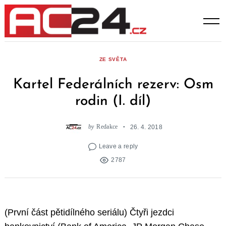
Skip
to
content
ZE SVĚTA
Kartel Federálních rezerv: Osm
rodin (I. díl)
by
Redakce
26. 4. 2018
Leave a reply
2787
(První část pětidílného seriálu) Čtyři jezdci