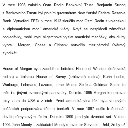
V roce 1903 založilo Osm Rodin Bankovní Trust. Benjamin Strong
z Bankovního Trustu byl prvním guvernérem New Yorské Federal Reserve
Bank. Vytvoření FEDu v roce 1913 sloučilo moc Osmi Rodin s vojenskou
a diplomatickou mocí americké vlády. Když se nespláceli zámořské
pohledávky, mohli nyní oligarchové vyslat americké mariňáky, aby dluhy
vybrali. Morgan, Chase a Citibank vytvořily mezinárodní úvěrový
syndikát.
House of Morgan byla zadobře s britskou House of Windsor (královská
rodina) a italskou House of Savoy (královská rodina). Kuhn Loebs,
Warburgs, Lehmans, Lazards, Israel Moses Seife a Goldman Sachs to
měli i s jinými evropskými panovníky. Do roku 1895 Morgan kontroloval
toky zlata do USA a z nich. První americká vlna fúzí byla ve svých
počátcích podporována těmito bankéři. V roce 1897 došlo k šedesáti
devíti průmyslovým fúzím. Do roku 1899 jich bylo dvanáct set. V roce
1904 John Moody – zakladatel Moody’s Investor Services – řekl, že by už