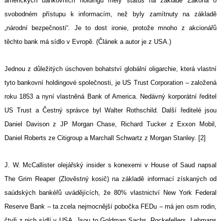
amerických bankovních holdingů měly status na základě Zákona o
svobodném přístupu k informacím, než byly zamítnuty na základě
„národní bezpečnosti“. Je to dost ironie, protože mnoho z akcionářů
těchto bank má sídlo v Evropě. (Článek a autor je z USA.)
Jednou z důležitých úschoven bohatství globální oligarchie, která vlastní
tyto bankovní holdingové společnosti, je US Trust Corporation – založená
roku 1853 a nyní vlastněná Bank of America. Nedávný korporátní ředitel
US Trust a Čestný správce byl Walter Rothschild. Další ředitelé jsou
Daniel Davison z JP Morgan Chase, Richard Tucker z Exxon Mobil,
Daniel Roberts ze Citigroup a Marchall Schwartz z Morgan Stanley. [2]
J. W. McCallister olejářský insider s konexemi v House of Saud napsal
The Grim Reaper (Zlověstný kosič) na základě informací získaných od
saúdských bankéřů uvádějících, že 80% vlastnictví New York Federal
Reserve Bank – ta zcela nejmocnější pobočka FEDu – má jen osm rodin,
čtyři z nich sídlí v USA. Jsou to Goldman Sachs, Rockefellers, Lehmans