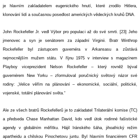
je hlavním zakladatelem eugenického hnutí, které zrodilo Hitlera,
klonování lidí a současnou posedlost amerických vědeckých kruhů DNA.
John Rockefeller Jr. vedl Výbor pro populaci až do své smrti. [23] Jeho
jmenovec a syn je senátorem za západní Virginii. Bratr Winthrop
Rockefeller byl zástupcem guvernéra v Arkansasu a zůstává
nejmocnějším mužem státu. V říjnu 1975 v interview s magazínem
Playboy viceprezident Nelson Rockefeller – který rovněž býval
guvernérem New Yorku – zformuloval poručnický světový názor své
rodiny: „Velice věřím na plánování – ekonomické, sociální, politické,
vojenské, totální plánování světa.“
Ale ze všech bratrů Rockefellerů je to zakladatel Trilaterální komise (TC)
a předseda Chase Manhattan David, kdo vedl útok rodinné fašistické
agendy v globálním měřítku. Hájil Iránského šáha, jihoafrický režim
apartheidu a chilskou Pinochetovu juntu. Byl hlavním financiérem CFR