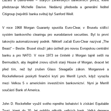
Lazard a David-Weill – starých Ženevských bankovních princů, které
představuje Michelle Davive. Nedávný předseda a generální ředitel
Citigroup (největší banka světa) byl Sanford Weill.
V roce 1968 Morgan Guaranty spustila Euro-Clear, v Bruselu sídlící
systém bankovního clearingu pro eurodolarové securities. Byl to první
takovýto automatizovaný podnik. Někteří začali Euro-Clear nazývat „The
Beast“ – Bestie. Brusel slouží jako ústředí pro novou Evropskou centrální
banku a pro NATO. V roce 1973 se činitelé z Morgan tajně sešli na
Bermudách, aby ilegálně znovu oživili starý House of Morgan, dvacet let
před tím, než byl zrušen Glass Steagalův zákon. Morganové a
Rockefellerové poskytli finanční krytí pro Merrill Lynch, když vyrazila
mezi Velkou 5 v americkém investičním bankovnictví. Nyní je Merrill
součástí Bank of America.
John D. Rockefeller využil svého ropného bohatství k získání Equitable
Trust, které do 20. let pohltilo několik velkých bank. Velká deprese