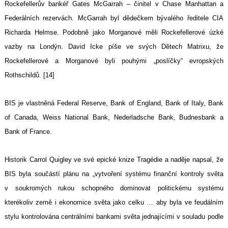
Rockefellerův bankéř Gates McGarrah – činitel v Chase Manhattan a
Federálních rezervách. McGarrah byl dědečkem bývalého ředitele CIA
Richarda Helmse. Podobně jako Morganové měli Rockefellerové úzké
vazby na Londýn. David Icke píše ve svých Dětech Matrixu, že
Rockefellerové a Morganové byli pouhými „poslíčky“ evropských
Rothschildů. [14]
BIS je vlastněná Federal Reserve, Bank of England, Bank of Italy, Bank
of Canada, Weiss National Bank, Nederladsche Bank, Budnesbank a
Bank of France.
Historik Carrol Quigley ve své epické knize Tragédie a naděje napsal, že
BIS byla součástí plánu na „vytvoření systému finanční kontroly světa
v soukromých rukou schopného dominovat politickému systému
kterékoliv země i ekonomice světa jako celku … aby byla ve feudálním
stylu kontrolována centrálními bankami světa jednajícími v souladu podle