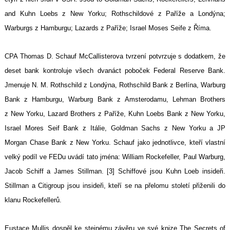
and Kuhn Loebs z New Yorku; Rothschildové z Paříže a Londýna;
Warburgs z Hamburgu; Lazards z Paříže; Israel Moses Seife z Říma.
CPA Thomas D. Schauf McCallisterova tvrzení potvrzuje s dodatkem, že
deset bank kontroluje všech dvanáct poboček Federal Reserve Bank.
Jmenuje N. M. Rothschild z Londýna, Rothschild Bank z Berlína, Warburg
Bank z Hamburgu, Warburg Bank z Amsterodamu, Lehman Brothers
z New Yorku, Lazard Brothers z Paříže, Kuhn Loebs Bank z New Yorku,
Israel Mores Seif Bank z Itálie, Goldman Sachs z New Yorku a JP
Morgan Chase Bank z New Yorku. Schauf jako jednotlivce, kteří vlastní
velký podíl ve FEDu uvádí tato jména: William Rockefeller, Paul Warburg,
Jacob Schiff a James Stillman. [3] Schiffové jsou Kuhn Loeb insideři.
Stillman a Citigroup jsou insideři, kteří se na přelomu století přiženili do
klanu Rockefellerů.
Eustace Mullis dospěl ke stejnému závěru ve své knize The Secrets of