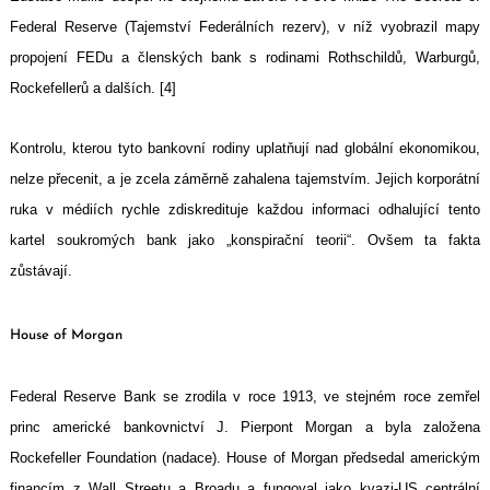
Federal Reserve (Tajemství Federálních rezerv), v níž vyobrazil mapy
propojení FEDu a členských bank s rodinami Rothschildů, Warburgů,
Rockefellerů a dalších. [4]
Kontrolu, kterou tyto bankovní rodiny uplatňují nad globální ekonomikou,
nelze přecenit, a je zcela záměrně zahalena tajemstvím. Jejich korporátní
ruka v médiích rychle zdiskredituje každou informaci odhalující tento
kartel soukromých bank jako „konspirační teorii“. Ovšem ta fakta
zůstávají.
House of Morgan
Federal Reserve Bank se zrodila v roce 1913, ve stejném roce zemřel
princ americké bankovnictví J. Pierpont Morgan a byla založena
Rockefeller Foundation (nadace). House of Morgan předsedal americkým
financím z Wall Streetu a Broadu a fungoval jako kvazi-US centrální