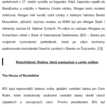
společnosti v 17. století vynořily ze šogunátu. Když Japonsko vpadlo do
Mandžuska a vraždilo v Nankinu čínské rolníky, Morgan tento incident
zlehčoval. Morgan měl rovněž úzké vztahy s italským fašistou Benito
Mussolinim, přičemž styčnou osobou za WWII byl pro Morgan Bank i
německý nacista Dr. Hjalmer Schacht. Po válce se zástupci Morgana se
Schachtem střetli v Bank of International Settlements (BIS – Banka pro
vzájemné vyrovnávání pohledávek, která po válce technicky
Search
sjednocovala mezinárodní finanční systém) v Baselu ve Švýcarsku. [13]
for:
Rotschildové: Rodina, která manipuluje s celým světem
The House of Rockefeller
BIS byla nejmocnější bankou světa, globální centrální banka pro Osm
Rodin, které kontrolovaly soukromé centrální banky téměř všech
západních a rozvojových zemí. Prvním prezidentem BIS byl