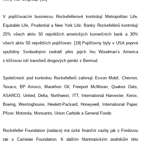
V pojišťovacím businessu Rockefellerové kontrolují Metropolitan Life,
Equitable Life, Prudential a New York Life. Banky Rockefellerů kontrolují
25% všech aktiv 50 největších amerických komerčních bank a 30%
všech aktiv 50 největších pojišťoven. [19] Pojišťovny byly v USA poprvé
spuštěny Svobodnými zednáři přes jejich hru Woodman’s America
s klíčovou rolí transferů drogových peněz z Bermud.
Společnosti pod kontrolou Rockefellerů zahrnují Exxon Mobil, Chevron,
Texaco, BP Amoco, Marathon Oil, Freeport McMoran, Quakes Oats,
ASARCO, United, Delta, Northwest, ITT, International Harvester, Xerox,
Boeing, Westinghouse, Hewlett-Packard, Honeywell, International Paper,
Pfizer, Motorola, Monsanto, Union Carbide a General Foods.
Rockefeller Foundation (nadace) má úzké finanční vazby jak s Fordovou
tak s Carnegie Foundation. K dalším filantropickým podnikům této