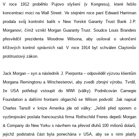
V roce 1912 proběhlo Pujovo slyšení (v Kongresu), které řešilo
koncentraci moci na Wall Street. Ve stejném roce paní Edward Harriman
prodala svůj kontrolní balík v New Yorské Garanty Trust Bank J.P.
Morganovi, čímž vznikl Morgan Guaranty Trust. Soudce Louis Brandeis
přesvědčil prezidenta Woodrow Wilsona, aby usiloval o ukončení
křížových kontrol správních rad. V roce 1914 byl schválen Claytonův
protitrustový zákon.
Jack Morgan – syn a následník J. Pierponta – odpověděl výzvou klientům
Morgana Remingtonu a Winchesterovi, aby zvedli zbrojní výrobu. Tvrdil,
že USA potřebují vstoupit do WWI (války). Podněcován Carnegie
Foundation a dalšími frontami oligarchů se Wilson podvolil. Jak napsal
Charles Tansill v knize Amerika jde od války: „Ještě před sporem o
vyzbrojování poslala francouzská firma Rothschild Freres depeši Morgan
& Company do New Yorku s návrhem na převod dluhů 100 milionů dolarů,
jejichž podstatná část byla ponechána v USA, aby se s nimi platily