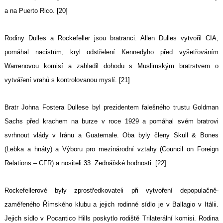
a na Puerto Rico. [20]
Rodiny Dulles a Rockefeller jsou bratranci. Allen Dulles vytvořil CIA,
pomáhal nacistům, kryl odstřelení Kennedyho před vyšetřováním
Warrenovou komisí a zahladil dohodu s Muslimským bratrstvem o
vytváření vrahů s kontrolovanou myslí. [21]
Bratr Johna Fostera Dullese byl prezidentem falešného trustu Goldman
Sachs před krachem na burze v roce 1929 a pomáhal svém bratrovi
svrhnout vlády v Iránu a Guatemale. Oba byly členy Skull & Bones
(Lebka a hnáty) a Výboru pro mezinárodní vztahy (Council on Foreign
Relations – CFR) a nositeli 33. Zednářské hodnosti. [22]
Rockefellerové byly zprostředkovateli při vytvoření depopulačně-
zaměřeného Římského klubu a jejich rodinné sídlo je v Ballagio v Itálii.
Jejich sídlo v Pocantico Hills poskytlo rodiště Trilaterální komisi. Rodina