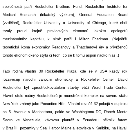
společnosti patří Rockefeller Brothers Fund, Rockefeller Institute for
Medical Research (lékařský výzkum), General Education Board
(vzdělání), Rockefeller University a University of Chicago, které chrlí
trvalý proud krajně pravicových ekonomů jakožto apologetů
mezinárodního kapitálu, k nimž patřil i Milton Friedman. (Největší
teoretická ikona ekonomiky Reaganovy a Thatcherové éry a přívrženců
tohoto ekonomického stylu či těch, co se k tomu aspoň naoko hlásí.)
Tato rodina vlastní 30 Rockefeller Plaza, kde se v USA každý rok
rozsvěcují národní vánoční stromečky a Rockefeller Center. David
Rockefeller byl zprostředkovatelem stavby věží Word Trade Center.
Hlavní sídlo rodiny Rockefellerů je monstrózní komplex na severu státu
New York známý jako Pocantico Hills. Vlastní rovněž 32 pokojů v duplexu
na 5. Avenue v Manhattanu, palác ve Washingtonu DC, Ranch Monte
Sacro ve Venezuele, kávovou plantáž v Ecuadoru, několik farem
v Brazílii, pozemky v Seal Harbor Maine a letoviska v Karibiku, na Havaji