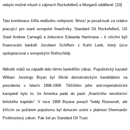
nebylo možné mluvit o zájmech Rockefellerů a Morganů odděleně. [10]
Tato kombinace šířila nedůvěru veřejnosti. Mnozí je považovali za zrádce
pracující pro staré evropské finančníky. Standard Oil Rockefellerů, US
Steel Andrew Carnegiů a železnice Edwarda Harrimana – ti všichni byli
financováni bankéři Jocobem Schiffem z Kuhn Loeb, který úzce
spolupracoval s evropskými Rothschildy.
Několik států na západě dalo těmto bankéřům zákaz. Populistický kazatel
William Jennings Bryan byl třikrát demokratickým kandidátem na
prezidenta v letech 1896-1908. Těžištěm jeho anti-imperialistické
kampaně bylo to, že Amerika padá do pasti „finančního nevolnictví
britského kapitálu“. V roce 1908 Bryana porazil Teddy Roosevelt, ale
šířícím se požárem populismu byl donucen uvést v platnost Shermanův
Protitrustový zákon. Pak šel po Standard Oil Trust.