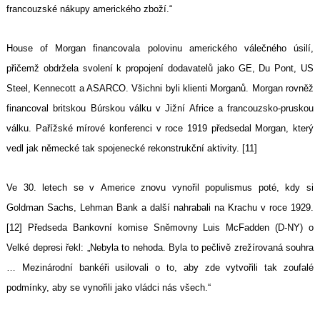
francouzské nákupy amerického zboží.“
House of Morgan financovala polovinu amerického válečného úsilí,
přičemž obdržela svolení k propojení dodavatelů jako GE, Du Pont, US
Steel, Kennecott a ASARCO. Všichni byli klienti Morganů. Morgan rovněž
financoval britskou Búrskou válku v Jižní Africe a francouzsko-pruskou
válku. Pařížské mírové konferenci v roce 1919 předsedal Morgan, který
vedl jak německé tak spojenecké rekonstrukční aktivity. [11]
Ve 30. letech se v Americe znovu vynořil populismus poté, kdy si
Goldman Sachs, Lehman Bank a další nahrabali na Krachu v roce 1929.
[12] Předseda Bankovní komise Sněmovny Luis McFadden (D-NY) o
Velké depresi řekl: „Nebyla to nehoda. Byla to pečlivě zrežírovaná souhra
… Mezinárodní bankéři usilovali o to, aby zde vytvořili tak zoufalé
podmínky, aby se vynořili jako vládci nás všech.“