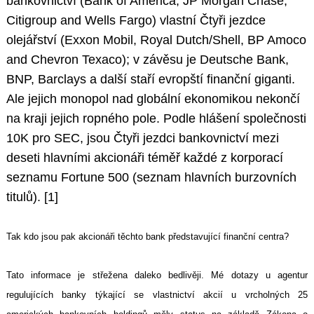
bankovnictví (Bank of America, JP Morgan Chase,
Citigroup and Wells Fargo) vlastní Čtyři jezdce
olejářství (Exxon Mobil, Royal Dutch/Shell, BP Amoco
and Chevron Texaco); v závěsu je Deutsche Bank,
BNP, Barclays a další staří evropští finanční giganti.
Ale jejich monopol nad globální ekonomikou nekončí
na kraji jejich ropného pole. Podle hlášení společnosti
10K pro SEC, jsou Čtyři jezdci bankovnictví mezi
deseti hlavními akcionáři téměř každé z korporací
seznamu Fortune 500 (seznam hlavních burzovních
titulů). [1]
Tak kdo jsou pak akcionáři těchto bank představující finanční centra?
Tato informace je střežena daleko bedlivěji. Mé dotazy u agentur
regulujících banky týkající se vlastnictví akcií u vrcholných 25