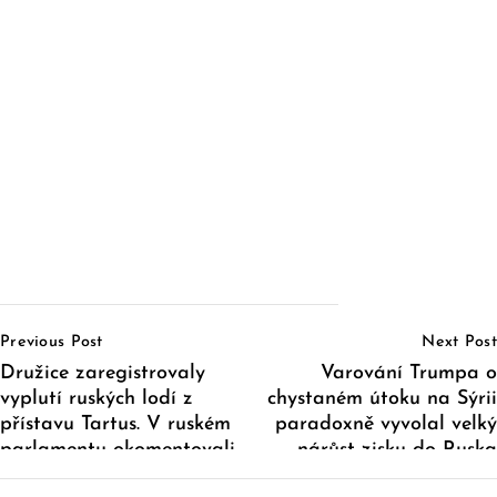
Post
Previous Post
Next Post
Navigation
Družice zaregistrovaly
Varování Trumpa o
vyplutí ruských lodí z
chystaném útoku na Sýrii
přístavu Tartus. V ruském
paradoxně vyvolal velký
parlamentu okomentovali
nárůst zisku do Ruska
situaci