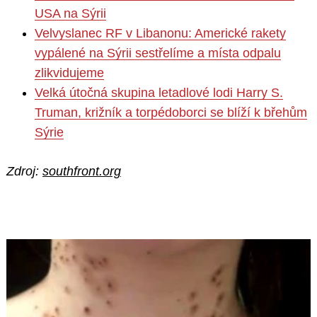
USA na Sýrii
Velvyslanec RF v Libanonu: Americké rakety
vypálené na Sýrii sestřelíme a místa odpalu
zlikvidujeme
Velká útočná skupina letadlové lodi Harry S.
Truman, križník a torpédoborci se blíží k břehům
Sýrie
Zdroj:
southfront.org