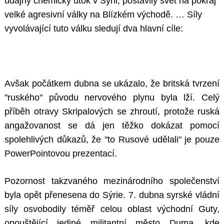
údajný chemický útok v Sýrii, postavily svět na pokraj
velké agresivní války na Blízkém východě. … Síly
vyvolávající tuto válku sledují dva hlavní cíle:
Avšak počátkem dubna se ukázalo, že britská tvrzení
"ruského" původu nervového plynu byla lží. Celý
příběh otravy Skripalových se zhroutí, protože ruská
angažovanost se dá jen těžko dokázat pomocí
spolehlivých důkazů, že "to Rusové udělali" je pouze
PowerPointovou prezentací.
Pozornost takzvaného mezinárodního společenství
byla opět přenesena do Sýrie. 7. dubna syrské vládní
síly osvobodily téměř celou oblast východní Guty,
opouštějící jediné militantní město Duma, kde