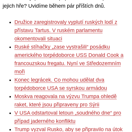
jejich hře? Uvidíme během pár příštích dnů.
Družice zaregistrovaly vyplutí ruských lodí z
přístavu Tartus. V ruském parlamentu
okomentovali situaci
Ruské stíhačky „zase vystrašili“ posádku
amerického torpédoborce USS Donald Cook a
francouzskou fregatu. Nyní ve Středozemním
moři
Konec legrácek. Co mohou udělat dva
torpédoborce USA se syrskou armádou
Moskva reagovala na výzvu Trumpa ohledě
raket, které jsou připraveny pro Sýrii
V USA odstartoval letoun „soudného dne“ pro
případ jaderného konfliktu
Trump vyzval Rusko, aby se připravilo na útok