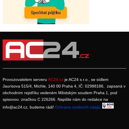
Provozovatelem serveru
AC24.cz
je AC24 s.r.o., se sídlem
Jaurisova 515/4, Michle, 140 00 Praha 4, IČ: 02988186, zapsaná v
obchodním rejstříku vedeném Městským soudem Praha 1, pod
spisovou značkou C 226266. Napište nám do redakce na
info@ac24.cz, budeme rádi!
Ochrana osobních údajů
.