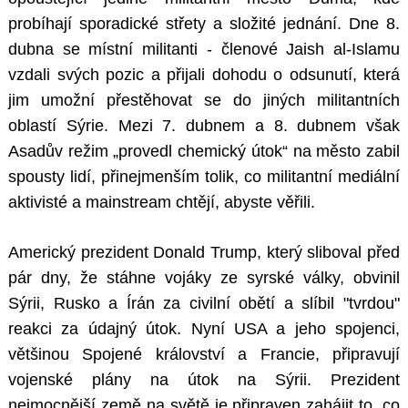
probíhají sporadické střety a složité jednání. Dne 8.
dubna se místní militanti - členové Jaish al-Islamu
vzdali svých pozic a přijali dohodu o odsunutí, která
jim umožní přestěhovat se do jiných militantních
oblastí Sýrie. Mezi 7. dubnem a 8. dubnem však
Asadův režim „provedl chemický útok“ na město zabil
spousty lidí, přinejmenším tolik, co militantní mediální
aktivisté a mainstream chtějí, abyste věřili.
Americký prezident Donald Trump, který sliboval před
pár dny, že stáhne vojáky ze syrské války, obvinil
Sýrii, Rusko a Írán za civilní obětí a slíbil "tvrdou"
reakci za údajný útok. Nyní USA a jeho spojenci,
většinou Spojené království a Francie, připravují
vojenské plány na útok na Sýrii. Prezident
nejmocnější země na světě je připraven zahájit to, co