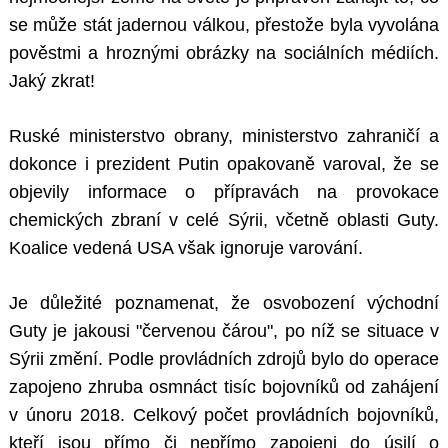
se může stát jadernou válkou, přestože byla vyvolána
pověstmi a hroznými obrázky na sociálních médiích.
Jaký zkrat!
Ruské ministerstvo obrany, ministerstvo zahraničí a
dokonce i prezident Putin opakovaně varoval, že se
objevily informace o přípravách na provokace
chemických zbraní v celé Sýrii, včetně oblasti Guty.
Koalice vedená USA však ignoruje varování.
Je důležité poznamenat, že osvobození východní
Guty je jakousi "červenou čárou", po níž se situace v
Sýrii změní. Podle provládních zdrojů bylo do operace
zapojeno zhruba osmnáct tisíc bojovníků od zahájení
v únoru 2018. Celkový počet provládních bojovníků,
kteří jsou přímo či nepřímo zapojeni do úsilí o