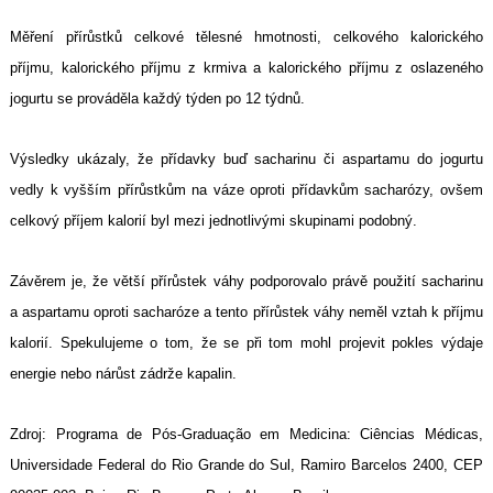
Měření přírůstků celkové tělesné hmotnosti, celkového kalorického
příjmu, kalorického příjmu z krmiva a kalorického příjmu z oslazeného
jogurtu se prováděla každý týden po 12 týdnů.
Výsledky ukázaly, že přídavky buď sacharinu či aspartamu do jogurtu
vedly k vyšším přírůstkům na váze oproti přídavkům sacharózy, ovšem
celkový příjem kalorií byl mezi jednotlivými skupinami podobný.
Závěrem je, že větší přírůstek váhy podporovalo právě použití sacharinu
a aspartamu oproti sacharóze a tento přírůstek váhy neměl vztah k příjmu
kalorií. Spekulujeme o tom, že se při tom mohl projevit pokles výdaje
energie nebo nárůst zádrže kapalin.
Zdroj: Programa de Pós-Graduação em Medicina: Ciências Médicas,
Universidade Federal do Rio Grande do Sul, Ramiro Barcelos 2400, CEP