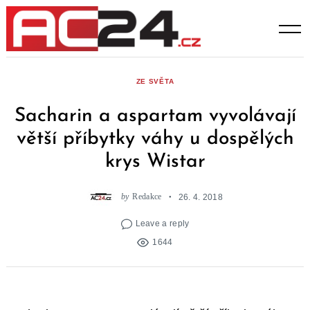
Skip
to
content
ZE SVĚTA
Sacharin a aspartam vyvolávají
větší příbytky váhy u dospělých
krys Wistar
by
Redakce
26. 4. 2018
Leave a reply
1644