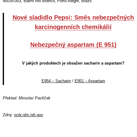
90035-003, Bairro Rio Branco, Porto Alegre, Brazil.
Nové sladidlo Pepsi: Směs nebezpečných
karcinogenních chemikálií
Nebezpečný aspartam (E 951)
V jakých produktech je obsažen sacharin a aspartam?
E954 – Sacharin
/
E951 – Aspartam
Překlad: Miroslav Pavlíček
Zdroj:
ncbi.nlm.nih.gov