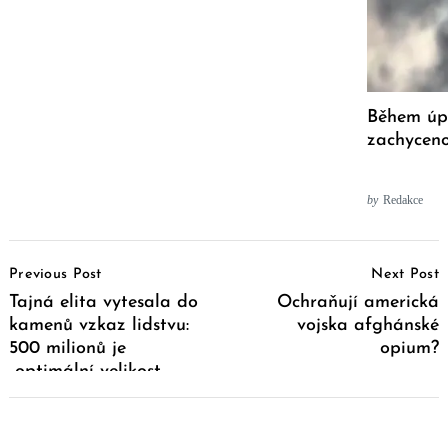
Během úp
zachycen
by
Redakce
Post
Previous Post
Next Post
Navigation
Tajná elita vytesala do
Ochraňují americká
kamenů vzkaz lidstvu:
vojska afghánské
500 milionů je
opium?
„optimální velikost
populace“