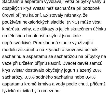
Sacharin a aspartam vyvolávají větší příbytky váhy u
dospělých krys Wistar než sacharóza při podobné
úrovni příjmu kalorií. Existovaly náznaky, že
používání nekalorických sladidel (NNS) může vést
k nárůstu váhy, ale důkazy o jejich skutečném účinku
na tělesnou hmotnost a sytost jsou stále
nepřesvědčivé. Předkládaná studie využívající
modelu získaného na krysách a srovnává účinek
sacharinu a aspartamu se sacharózou na příbytky na
váze při určitém příjmu kalorií. Dvacet devět samců
krys Wistar dostávalo obyčejný jogurt slazený 20%
sacharózy, 0,3% sodného sacharinu nebo 0,4%
aspartamu kromě krmiva a vody podle chuti, přičemž
fyzická aktivita byla omezena.