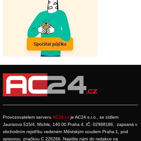
Provozovatelem serveru
AC24.cz
je AC24 s.r.o., se sídlem
Jaurisova 515/4, Michle, 140 00 Praha 4, IČ: 02988186, zapsaná v
obchodním rejstříku vedeném Městským soudem Praha 1, pod
spisovou značkou C 226266. Napište nám do redakce na