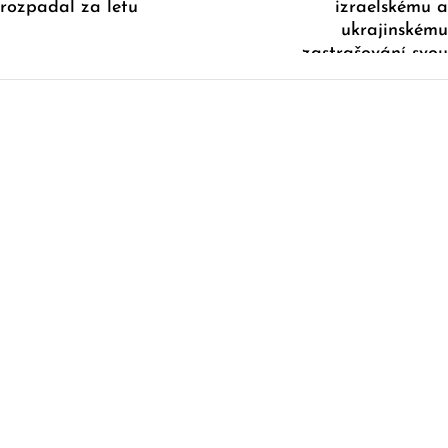
rozpadal za letu
izraelskému a
ukrajinskému
zastrašování svou
národní důstojnost