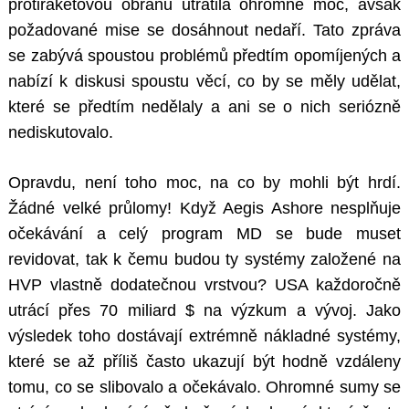
protiraketovou obranu utratila ohromně moc, avšak
požadované mise se dosáhnout nedaří. Tato zpráva
se zabývá spoustou problémů předtím opomíjených a
nabízí k diskusi spoustu věcí, co by se měly udělat,
které se předtím nedělaly a ani se o nich seriózně
nediskutovalo.
Opravdu, není toho moc, na co by mohli být hrdí.
Žádné velké průlomy! Když Aegis Ashore nesplňuje
očekávání a celý program MD se bude muset
revidovat, tak k čemu budou ty systémy založené na
HVP vlastně dodatečnou vrstvou? USA každoročně
utrácí přes 70 miliard $ na výzkum a vývoj. Jako
výsledek toho dostávají extrémně nákladné systémy,
které se až příliš často ukazují být hodně vzdáleny
tomu, co se slibovalo a očekávalo. Ohromné sumy se