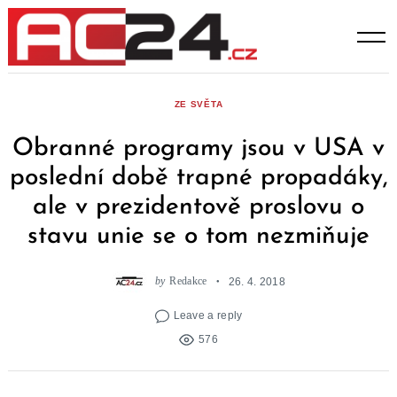
Skip
to
content
ZE SVĚTA
Obranné programy jsou v USA v
poslední době trapné propadáky,
ale v prezidentově proslovu o
stavu unie se o tom nezmiňuje
by
Redakce
26. 4. 2018
Leave a reply
576