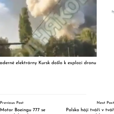
b
jaderné elektrárny Kursk došlo k explozi dronu
Post
Previous Post
Next Post
Navigation
Motor Boeingu 777 se
Polsko hájí tváří v tvář