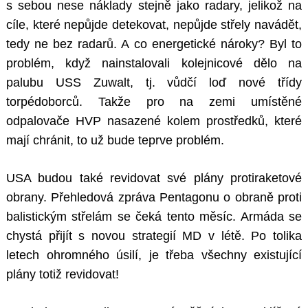
s sebou nese náklady stejně jako radary, jelikož na
cíle, které nepůjde detekovat, nepůjde střely navádět,
tedy ne bez radarů. A co energetické nároky? Byl to
problém, když nainstalovali kolejnicové dělo na
palubu USS Zuwalt, tj. vůdčí loď nové třídy
torpédoborců. Takže pro na zemi umístěné
odpalovače HVP nasazené kolem prostředků, které
mají chránit, to už bude teprve problém.
USA budou také revidovat své plány protiraketové
obrany. Přehledová zpráva Pentagonu o obraně proti
balistickým střelám se čeká tento měsíc. Armáda se
chystá přijít s novou strategií MD v létě. Po tolika
letech ohromného úsilí, je třeba všechny existující
plány totiž revidovat!