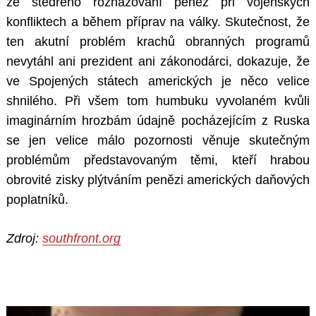
ze štědrého rozhazování peněz při vojenských
konfliktech a během příprav na války. Skutečnost, že
ten akutní problém krachů obranných programů
nevytáhl ani prezident ani zákonodárci, dokazuje, že
ve Spojených státech amerických je něco velice
shnilého. Při všem tom humbuku vyvolaném kvůli
imaginárním hrozbám údajně pocházejícím z Ruska
se jen velice málo pozornosti věnuje skutečným
problémům představovaným těmi, kteří hrabou
obrovité zisky plýtváním penězi amerických daňových
poplatníků.
Zdroj:
southfront.org