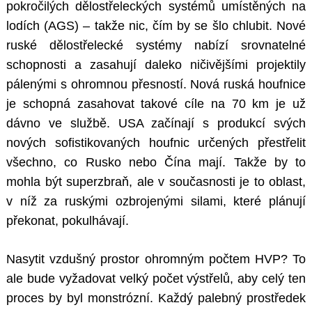
pokročilých dělostřeleckých systémů umístěných na
lodích (AGS) – takže nic, čím by se šlo chlubit. Nové
ruské dělostřelecké systémy nabízí srovnatelné
schopnosti a zasahují daleko ničivějšími projektily
pálenými s ohromnou přesností. Nová ruská houfnice
je schopná zasahovat takové cíle na 70 km je už
dávno ve službě. USA začínají s produkcí svých
nových sofistikovaných houfnic určených přestřelit
všechno, co Rusko nebo Čína mají. Takže by to
mohla být superzbraň, ale v současnosti je to oblast,
v níž za ruskými ozbrojenými silami, které plánují
překonat, pokulhávají.
Nasytit vzdušný prostor ohromným počtem HVP? To
ale bude vyžadovat velký počet výstřelů, aby celý ten
proces by byl monstrózní. Každý palebný prostředek