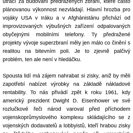
utrácí za budování předražených zbraní, které často
plánovanou výkonnost nezvládají. Hlavní hrozba pro
vojáky USA v Iráku a v Afghánistánu přichází od
improvizovaných výbušných zařízení odpalovaných
obyčejnými mobilními telefony. Ty předražené
projekty vývoje superzbraní měly jen málo co činění s
realitou na bitevním poli. Je to zjevně palčivý
problém, ten ale není v hledáčku.
Spousta lidí má zájem nahrabat si zisky, aniž by měli
zapotřebí nabízet výrobky na základě nákladové
rentability. To nás přivádí zpět k roku 1961, kdy
americký prezident Dwight D. Eisenhower ve své
rozlučkové řeči národ varoval před příchodem
vojenskoprůmyslového komplexu skládajícího se z
vojenských dodavatelů a lobbyistů, kteří hrabou zisky