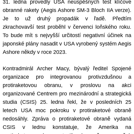
31. ledna provedly USA neúspěšných test klíčové
obranné rakety (Aegis Ashore SM-3 Bloch IIA verze).
Je to už druhý propadák v řadě. Předtím
zkrachovavší test proběhl v červenci loňského roku.
To bude mít s nejvyšší určitostí negativní účinek na
japonské plány nasadit v USA vyrobený systém Aegis
Ashore někdy v roce 2023.
Kontradmirál Archer Macy, bývalý ředitel Spojené
organizace pro integrovanou protivzdušnou a
protiraketovou obranu, v proslovu na akci
organizované Centrem pro mezinárodní a strategická
studia (CSIS) 25. ledna řekl, že v posledních 25
letech USA moc pokroku v protiraketové obraně
nedosáhly. Zpráva o protiraketové obraně vydaná
CSIS v lednu konstatuje, že Amerika na