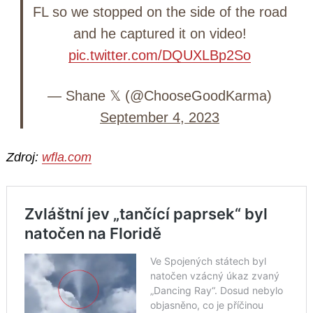
FL so we stopped on the side of the road
and he captured it on video!
pic.twitter.com/DQUXLBp2So
— Shane 𝕏 (@ChooseGoodKarma)
September 4, 2023
Zdroj:
wfla.com