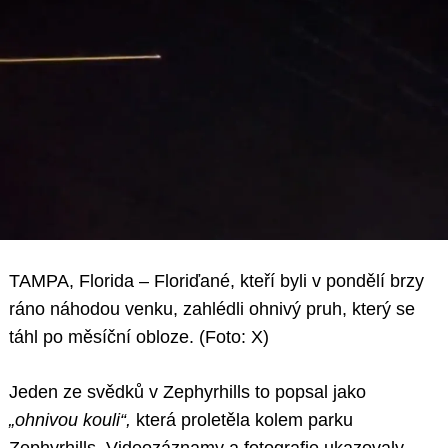
TAMPA, Florida – Floriďané, kteří byli v pondělí brzy
ráno náhodou venku, zahlédli ohnivý pruh, který se
táhl po měsíční obloze. (Foto: X)
Jeden ze svědků v Zephyrhills to popsal jako
„ohnivou kouli“,
která proletěla kolem parku
Zephyrhills. Videozáznamy a fotografie ukazovaly