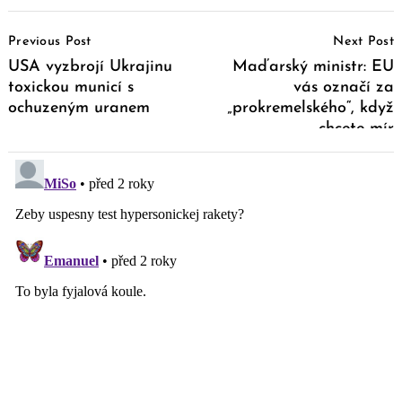
Post
Previous Post
Next Post
Navigation
USA vyzbrojí Ukrajinu
Maďarský ministr: EU
toxickou municí s
vás označí za
ochuzeným uranem
„prokremelského“, když
chcete mír