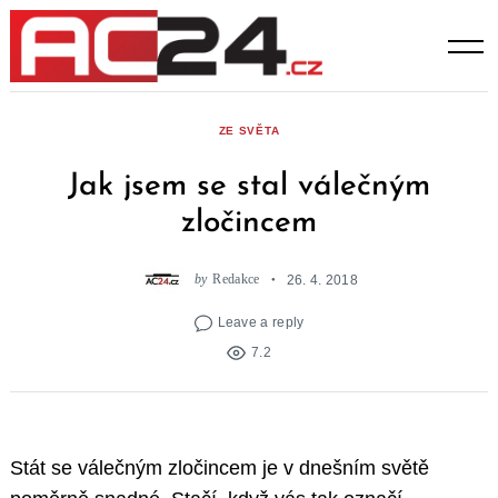
Skip
to
content
ZE SVĚTA
Jak jsem se stal válečným
zločincem
by
Redakce
26. 4. 2018
Leave a reply
7.2
Stát se válečným zločincem je v dnešním světě