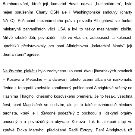
Bombardování, které její kamarád Havel nazval „humanitárním“, bylo
nejen porušením Charty OSN ale i Washingtonské smlouvy (charty
NATO). Pošlapání mezinárodního práva provedla Albrightová ve funkci
ministryně zahraničních věcí USA a byl to těžký mezinárodní zločin.
Mrtvé srbské děti, povraždění lidé ve vlacích, autobusech a kolonách
uprchlíků představovaly pro paní Albrightovou „kolaterální škody“ její
„humanitární“ agrese.
Na čtvrtém plakátu
bylo zachyceno uloupení dvou jihosrbských provincií
– Kosova a Metochie – a darování tohoto území albánské narkomafii.
Jedna z fotografií zachytila zamilovaný pohled paní Albrightové vržený na
Hashima Thaçiho, dnešního kosovského premiéra. Je to fešák, všechna
čest, paní Magdaléně se nedivím, ale je to také mezinárodně hledaný
terorista, který je i důvodně podezřelý z obchodu s lidskými orgány
unesených a povražděných obyvatel Kosova. Tak to alespoň stojí ve
zprávě Dicka Martyho, předložené Radě Evropy. Paní Albrightová už