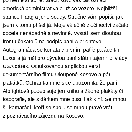
poměrně snadné. Stačí, když vás tak označí
americká administrativa a už se vezete. Nejbližší
stanice Haag a jeho soudy. Stručně vám popíši, jak
jsem k tomu přišel já. Moje válečné zločinectví začalo
docela nenápadně a nevinně. Vystál jsem dlouhou
frontu čekatelů na podpis paní Albrightové.
Autogramiáda se konala v prvním patře paláce knih
Luxor a já měl pro bývalou paní státní tajemnici vlády
USA dárek. Otitulkovanou anglickou verzi
dokumentárního filmu Uloupené Kosovo a pár
plakátků. Ochranka mne sice upozornila, že paní
Albrightová podepisuje jen knihu a žádné plakáty či
fotografie, ale s dárkem mne pustili až k ní. Se mnou
šli kamarádi, kteří se spolu se mnou právě vrátili
z poznávacího zájezdu na Kosovo.