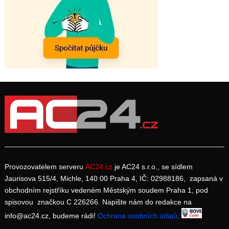
Provozovatelem serveru
AC24.cz
je AC24 s.r.o., se sídlem
Jaurisova 515/4, Michle, 140 00 Praha 4, IČ: 02988186, zapsaná v
obchodním rejstříku vedeném Městským soudem Praha 1, pod
spisovou značkou C 226266. Napište nám do redakce na
info@ac24.cz, budeme rádi!
Ochrana osobních údajů
.