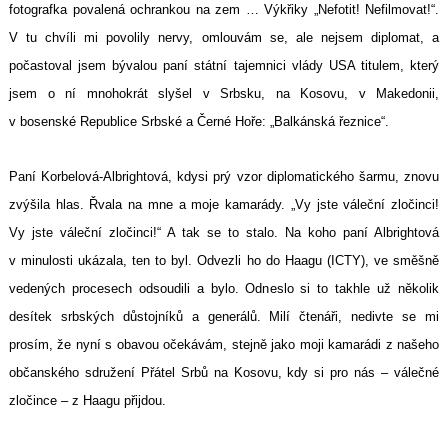
fotografka povalená ochrankou na zem … Výkřiky „Nefotit! Nefilmovat!“.
V tu chvíli mi povolily nervy, omlouvám se, ale nejsem diplomat, a
počastoval jsem bývalou paní státní tajemnici vlády USA titulem, který
jsem o ní mnohokrát slyšel v Srbsku, na Kosovu, v Makedonii,
v bosenské Republice Srbské a Černé Hoře: „Balkánská řeznice“.
Paní Korbelová-Albrightová, kdysi prý vzor diplomatického šarmu, znovu
zvýšila hlas. Řvala na mne a moje kamarády. „Vy jste váleční zločinci!
Vy jste váleční zločinci!“ A tak se to stalo. Na koho paní Albrightová
v minulosti ukázala, ten to byl. Odvezli ho do Haagu (ICTY), ve směšně
vedených procesech odsoudili a bylo. Odneslo si to takhle už několik
desítek srbských důstojníků a generálů. Milí čtenáři, nedivte se mi
prosím, že nyní s obavou očekávám, stejně jako moji kamarádi z našeho
občanského sdružení Přátel Srbů na Kosovu, kdy si pro nás – válečné
zločince – z Haagu přijdou.