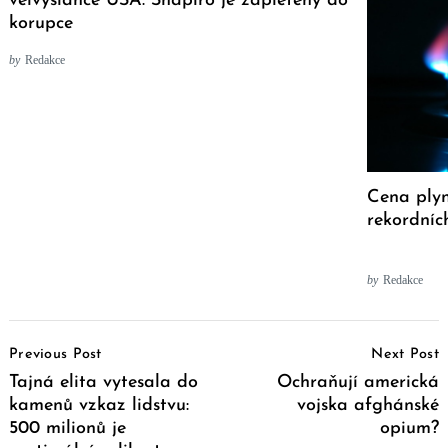
velvyslance USA: Shapiro je zapletený do
korupce
by
Redakce
Cena plyn
rekordníc
by
Redakce
Post
Previous Post
Next Post
Navigation
Tajná elita vytesala do
Ochraňují americká
kamenů vzkaz lidstvu:
vojska afghánské
500 milionů je
opium?