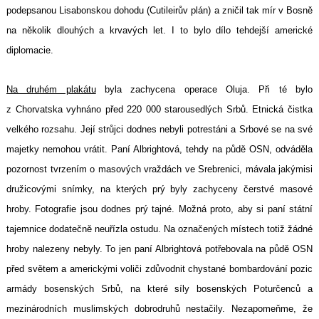
podepsanou Lisabonskou dohodu (Cutileirův plán) a zničil tak mír v Bosně
na několik dlouhých a krvavých let. I to bylo dílo tehdejší americké
diplomacie.
Na druhém plakátu
byla zachycena operace Oluja. Při té bylo
z Chorvatska vyhnáno před 220 000 starousedlých Srbů. Etnická čistka
velkého rozsahu. Její strůjci dodnes nebyli potrestáni a Srbové se na své
majetky nemohou vrátit. Paní Albrightová, tehdy na půdě OSN, odváděla
pozornost tvrzením o masových vraždách ve Srebrenici, mávala jakýmisi
družicovými snímky, na kterých prý byly zachyceny čerstvé masové
hroby. Fotografie jsou dodnes prý tajné. Možná proto, aby si paní státní
tajemnice dodatečně neuřízla ostudu. Na označených místech totiž žádné
hroby nalezeny nebyly. To jen paní Albrightová potřebovala na půdě OSN
před světem a americkými voliči zdůvodnit chystané bombardování pozic
armády bosenských Srbů, na které síly bosenských Poturčenců a
mezinárodních muslimských dobrodruhů nestačily. Nezapomeňme, že