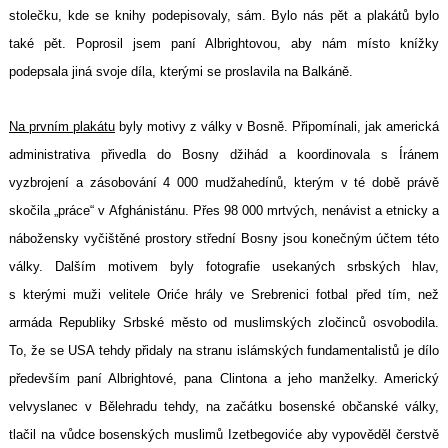
stolečku, kde se knihy podepisovaly, sám. Bylo nás pět a plakátů bylo
také pět. Poprosil jsem paní Albrightovou, aby nám místo knížky
podepsala jiná svoje díla, kterými se proslavila na Balkáně.
Na prvním plakátu
byly motivy z války v Bosně. Připomínali, jak americká
administrativa přivedla do Bosny džihád a koordinovala s Íránem
vyzbrojení a zásobování 4 000 mudžahedínů, kterým v té době právě
skočila „práce“ v Afghánistánu. Přes 98 000 mrtvých, nenávist a etnicky a
nábožensky vyčištěné prostory střední Bosny jsou konečným účtem této
války. Dalším motivem byly fotografie usekaných srbských hlav,
s kterými muži velitele Oriće hrály ve Srebrenici fotbal před tím, než
armáda Republiky Srbské město od muslimských zločinců osvobodila.
To, že se USA tehdy přidaly na stranu islámských fundamentalistů je dílo
především paní Albrightové, pana Clintona a jeho manželky. Americký
velvyslanec v Bělehradu tehdy, na začátku bosenské občanské války,
tlačil na vůdce bosenských muslimů Izetbegoviće aby vypověděl čerstvě