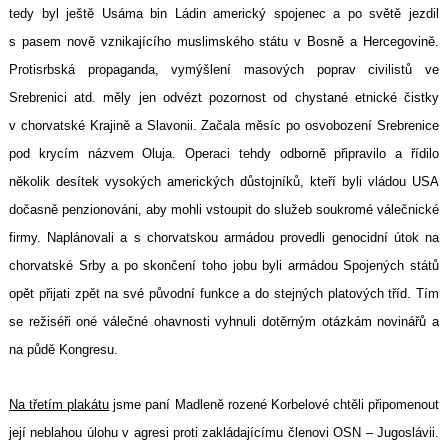
tedy byl ještě Usáma bin Ládin americký spojenec a po světě jezdil
s pasem nově vznikajícího muslimského státu v Bosně a Hercegovině.
Protisrbská propaganda, vymýšlení masových poprav civilistů ve
Srebrenici atd. měly jen odvézt pozornost od chystané etnické čistky
v chorvatské Krajině a Slavonii. Začala měsíc po osvobození Srebrenice
pod krycím názvem Oluja. Operaci tehdy odborně připravilo a řídilo
několik desítek vysokých amerických důstojníků, kteří byli vládou USA
dočasně penzionováni, aby mohli vstoupit do služeb soukromé válečnické
firmy. Naplánovali a s chorvatskou armádou provedli genocidní útok na
chorvatské Srby a po skončení toho jobu byli armádou Spojených států
opět přijati zpět na své původní funkce a do stejných platových tříd. Tím
se režiséři oné válečné ohavnosti vyhnuli dotěrným otázkám novinářů a
na půdě Kongresu.
Na třetím plakátu
jsme paní Madleně rozené Korbelové chtěli připomenout
její neblahou úlohu v agresi proti zakládajícímu členovi OSN – Jugoslávii.