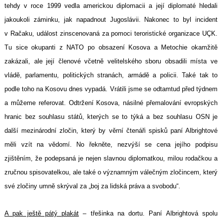
tehdy v roce 1999 vedla americkou diplomacii a její diplomaté hledali
jakoukoli záminku, jak napadnout Jugoslávii. Nakonec to byl incident
v Račaku, událost zinscenovaná za pomoci teroristické organizace UÇK.
Tu sice okupanti z NATO po obsazení Kosova a Metochie okamžitě
zakázali, ale její členové včetně velitelského sboru obsadili místa ve
vládě, parlamentu, politických stranách, armádě a policii. Také tak to
podle toho na Kosovu dnes vypadá. Vrátili jsme se odtamtud před týdnem
a můžeme referovat. Odtržení Kosova, násilné přemalování evropských
hranic bez souhlasu států, kterých se to týká a bez souhlasu OSN je
další mezinárodní zločin, který by věrní čtenáři spisků paní Albrightové
měli vzít na vědomí. No řekněte, nezvýší se cena jejího podpisu
zjištěním, že podepsaná je nejen slavnou diplomatkou, milou rodačkou a
zručnou spisovatelkou, ale také o významným válečným zločincem, který
své zločiny umně skrýval za „boj za lidská práva a svobodu“.
A pak ještě pátý plakát
– třešinka na dortu. Paní Albrightová spolu