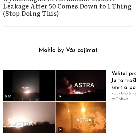
Leakage After 50 Comes Down to 1 Thing
(Stop Doing This)
Mohlo by Vás zajímat
Velitel p
Je to fra
smrt a po
syrských 
by
Redakce