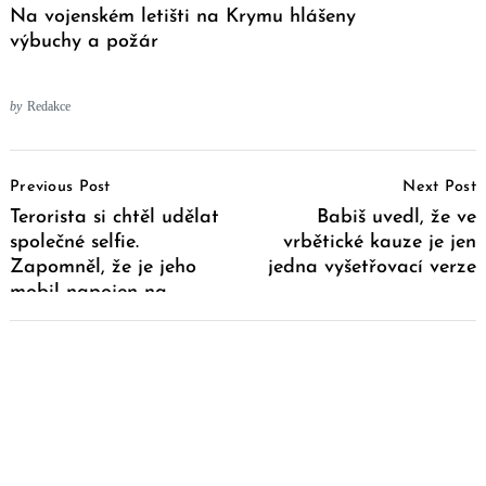
Na vojenském letišti na Krymu hlášeny
výbuchy a požár
by
Redakce
Post
Previous Post
Next Post
Navigation
Terorista si chtěl udělat
Babiš uvedl, že ve
společné selfie.
vrbětické kauze je jen
Zapomněl, že je jeho
jedna vyšetřovací verze
mobil napojen na
bombu