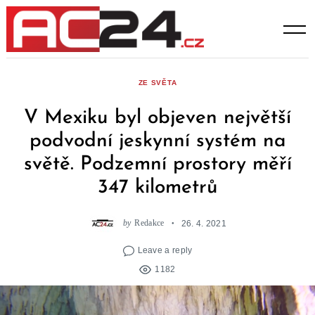
Skip
to
content
ZE SVĚTA
V Mexiku byl objeven největší
podvodní jeskynní systém na
světě. Podzemní prostory měří
347 kilometrů
by
Redakce
26. 4. 2021
Leave a reply
1182