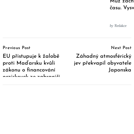
Muž zach
času. Vysv
by
Redakce
Post
Previous Post
Next Post
Navigation
EU přistupuje k žalobě
Záhadný atmosférický
proti Maďarsku kvůli
jev překvapil obyvatele
zákonu o financování
Japonska
neziskovek ze zahraničí