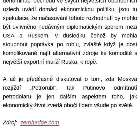
denominaci obchodu ve svých největších obchodních
uzlech uvádí domácí ekonomickou politiku, jsou tu
spekulace, že načasování tohoto rozhodnutí by mohlo
být ovlivněno nedávným diplomatickým sporem mezi
USA a Ruskem, v důsledku čehož by mohla
stoupnout poptávka po rublu, zvláště když je dost
komplikované najít alternativní zdroje ke komoditě s
největší exportní marží Ruska, k ropě.
A ač je předčasné diskutovat o tom, zda Moskva
rozjíždí „Petrorubl“, tak Putinovo odmítnutí
petrodolaru je jen dalším aspektem toho, jak
ekonomický život zvedá obočí lidem všude po světě.
Zdroj:
zerohedge.com