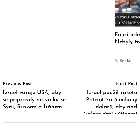
Fauci odm
Nebyly to
by
Redakce
Post
Previous Post
Next Post
Navigation
Izrael varuje USA, aby
Izrael použil raketu
se připravily na válku se
Patriot za 3 miliony
Sýrií, Ruskem a Íránem
dolarů, aby nad
Golanskými výšinami
sestřelil dron