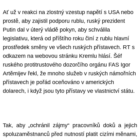
Ať už v reakci na zlostný vzestup napětí s USA nebo
prostě, aby zajistil podporu rublu, ruský prezident
Putin dal v úterý vládě pokyn, aby schválila
legislativu, která od příštího roku činí z rublu hlavní
prostředek směny ve všech ruských přístavech. RT s
odkazem na webovou stránku Kremlu hlásí. Šéf
ruského protitrustového dozorčího orgánu FAS Igor
Artěmijev řekl, že mnoho služeb v ruských námořních
přístavech je pořád oceňováno v amerických
dolarech, i když jsou tyto přístavy ve vlastnictví státu.
Tak, aby „ochránil zájmy“ pracovníků doků a jejich
spoluzaměstnanců před nutností platit cizími měnami,