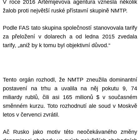
V roce 2016 Artěmijevova agentura vznesla několik
žalob proti největší ruské přístavní skupině NMTP.
Podle FAS tato skupina společností stanovovala tarify
za přeložení v dolarech a od ledna 2015 zvedala
tarify, „aniž by k tomu byl objektivní důvod.“
Tento orgán rozhodl, že NMTP zneužila dominantní
postavení na trhu a uvalila na něj pokutu 9, 74
miliardy rublů, čili asi 165 milionů $ v současném
směnném kurzu. Toto rozhodnutí ale soud v Moskvě
letos v červenci zvrátil.
Ač Rusko jako motiv této neočekávaného změny