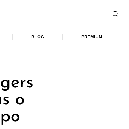
Facebook
Twitter
Telegram
BLOG
PREMIUM
gers
us o
 po