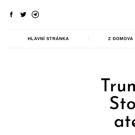
Skip
to
Facebook
Twitter
Telegram
content
HLAVNÍ STRÁNKA
Z DOMOVA
Tru
Sto
at