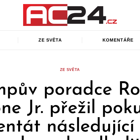
ZE SVĚTA
KOMENTÁŘE
ZE SVĚTA
mpův poradce Ro
ne Jr. přežil pok
entát následující