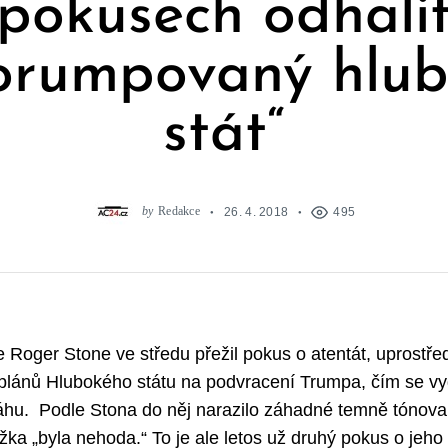
pokusech odhali
orumpovaný hlu
stát“
by
Redakce
26. 4. 2018
495
Roger Stone ve středu přežil pokus o atentát, uprostřed
plánů Hlubokého státu na podvracení Trumpa, čím se vy
hu. Podle Stona do něj narazilo záhadné temně tónovan
žka „byla nehoda.“ To je ale letos už druhý pokus o jeho 