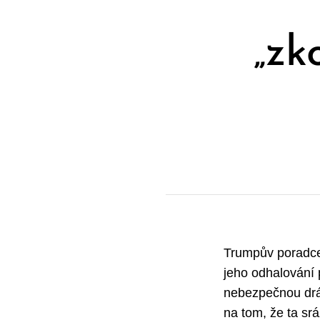
„zk
Trumpův poradce 
jeho odhalování 
nebezpečnou drá
na tom, že ta srá