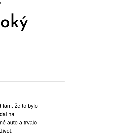
t
boký
 fám, že to bylo
dal na
é auto a trvalo
život.