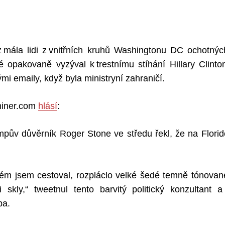
z mála lidi z vnitřních kruhů Washingtonu DC ochotný
 opakovaně vyzýval k trestnímu stíhání Hillary Clinto
mi emaily, když byla ministryní zahraničí.
iner.com
hlásí
:
pův důvěrník Roger Stone ve středu řekl, že na Florid
erém jsem cestoval, rozpláclo velké šedé temně tónovan
skly,“ tweetnul tento barvitý politický konzultant 
pa.