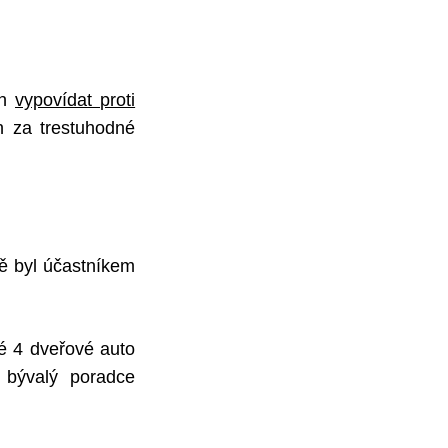
ch
vypovídat proti
n za trestuhodné
ě byl účastníkem
é 4 dveřové auto
a bývalý poradce