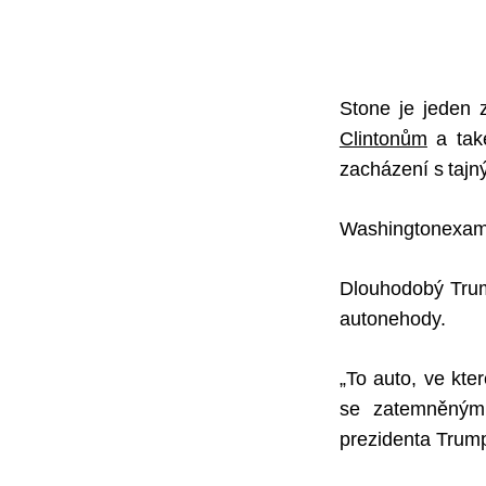
Stone je jeden 
Clintonům
a také
zacházení s tajný
Washingtonexam
Dlouhodobý Trum
autonehody.
„To auto, ve kt
se zatemněnými 
prezidenta Trum