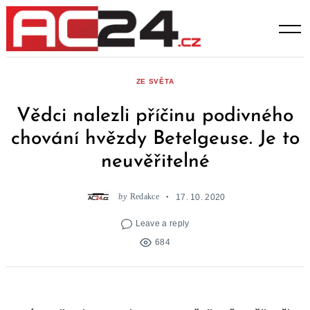
Skip
to
content
ZE SVĚTA
Vědci nalezli příčinu podivného
chování hvězdy Betelgeuse. Je to
neuvěřitelné
by
Redakce
17. 10. 2020
Leave a reply
684