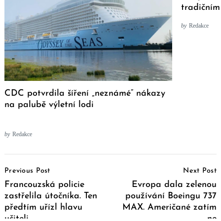
tradičním
by
Redakce
CDC potvrdila šíření „neznámé“ nákazy
na palubě výletní lodi
by
Redakce
Post
Previous Post
Next Post
Navigation
Francouzská policie
Evropa dala zelenou
zastřelila útočníka. Ten
používání Boeingu 737
předtím uřízl hlavu
MAX. Američané zatím
učiteli
ne