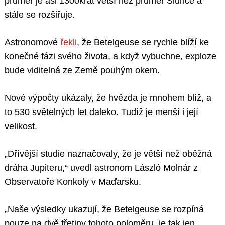
průměr je asi 1300krát větší než průměr Slunce a
stále se rozšiřuje.
Astronomové
řekli
, že Betelgeuse se rychle blíží ke
konečné fázi svého života, a když vybuchne, exploze
bude viditelná ze Země pouhým okem.
Nové výpočty ukázaly, že hvězda je mnohem blíž, a
to 530 světelných let daleko. Tudíž je menší i její
velikost.
„Dřívější studie naznačovaly, že je větší než oběžná
dráha Jupiteru,“ uvedl astronom László Molnár z
Observatoře Konkoly v Maďarsku.
„Naše výsledky ukazují, že Betelgeuse se rozpíná
pouze na dvě třetiny tohoto poloměru, je tak jen