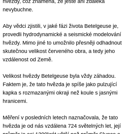
hvězdy, což znamená, že ještě ani zdaleka
nevybuchne.
Aby vědci zjistili, v jaké fázi života Betelgeuse je,
provedli hydrodynamické a seismické modelování
hvězdy. Mimo jiné to umožnilo přesněji odhadnout
skutečnou velikost červeného obra, a tedy jeho
vzdálenost od Země.
Velikost hvězdy Betelgeuse byla vždy záhadou.
Faktem je, že tato hvězda je spíše jako pulzující
kapka s rozmazanými okraji než koule s jasnými
hranicemi.
Měření v posledních letech naznačovala, že tato
hvězda je od nás vzdálena 724 světelných let, její