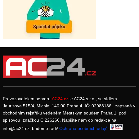
Provozovatelem serveru
AC24.cz
je AC24 s.r.o., se sídlem
Jaurisova 515/4, Michle, 140 00 Praha 4, IČ: 02988186, zapsaná v
obchodním rejstříku vedeném Městským soudem Praha 1, pod
spisovou značkou C 226266. Napište nám do redakce na
info@ac24.cz, budeme rádi!
Ochrana osobních údajů
.