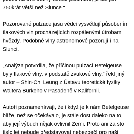
750krát větší než Slunce.“
Pozorované pulzace jasu vědci vysvětlují působením
tlakových vln procházejících rozpálenými útrobami
hvězdy. Podobné vlny astronomové pozorují i na
Slunci.
„Analýza potvrdila, že příčinou pulzací Betelgeuse
byly tlakové vlny, v podstatě zvukové vlny,“ řekl jiný
autor – Shin-Chi Leung z Ústavu teoretické fyziky
Waltera Burkeho v Pasadeně v Kalifornii.
Autoři poznamenávají, že i když je k nám Betelgeuse
blíže, než se očekávalo, je stále dost daleko na to,
aby její výbuch nějak ovlivnil Zemi. Proto ani za sto
tisíc let nebude představovat nebezpečí pro naši