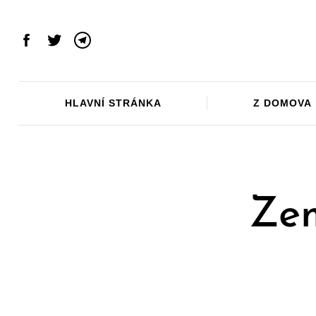
Skip
to
content
Facebook
Twitter
Telegram
HLAVNÍ STRÁNKA
Z DOMOVA
Zem