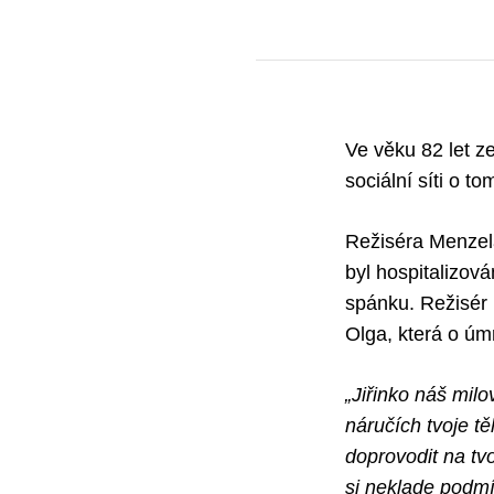
Ve věku 82 let z
sociální síti o t
Režiséra Menzela
byl hospitalizová
spánku. Režisér 
Olga, která o úmr
„Jiřinko náš mil
náručích tvoje t
doprovodit na tv
si neklade podmí