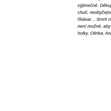
výjimečné. Děkuju
chutí, neobyčejn
říkával… Smrtí n
není možné, aby 
holky. Olinka, A