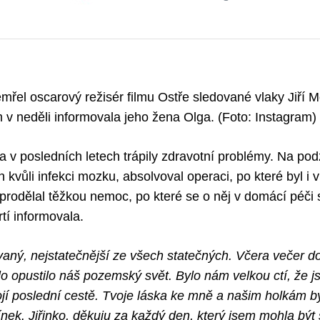
emřel oscarový režisér filmu Ostře sledované vlaky Jiří 
om v neděli informovala jeho žena Olga. (Foto: Instagram)
 v posledních letech trápily zdravotní problémy. Na po
n kvůli infekci mozku, absolvoval operaci, po které byl i
prodělal těžkou nemoc, po které se o něj v domácí péči 
tí informovala.
ovaný, nejstatečnější ze všech statečných. Včera večer 
ělo opustilo náš pozemský svět. Bylo nám velkou ctí, že 
ojí poslední cestě. Tvoje láska ke mně a našim holkám by
nek. Jiřinko, děkuju za každý den, který jsem mohla být 