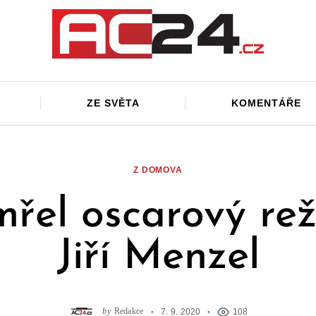
ZE SVĚTA
KOMENTÁŘE
Z DOMOVA
řel oscarový rež
Jiří Menzel
by
Redakce
7. 9. 2020
108