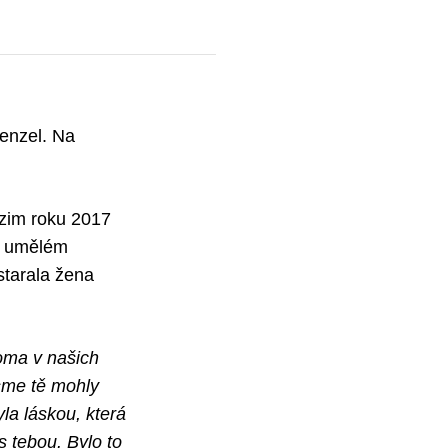
Menzel. Na
dzim roku 2017
 v umělém
starala žena
doma v našich
jsme tě mohly
la láskou, která
s tebou. Bylo to