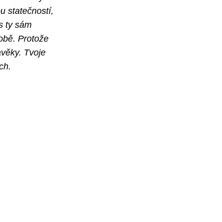
u statečností,
ks ty sám
době. Protože
avěky. Tvoje
ch.