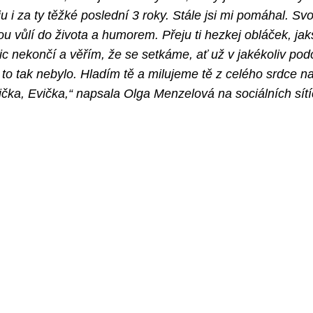
 i za ty těžké poslední 3 roky. Stále jsi mi pomáhal. Svo
ou vůlí do života a humorem. Přeju ti hezkej obláček, ja
ic nekončí a věřím, že se setkáme, ať už v jakékoliv po
to tak nebylo. Hladím tě a milujeme tě z celého srdce n
nička, Evička,“ napsala Olga Menzelová na sociálních sítí