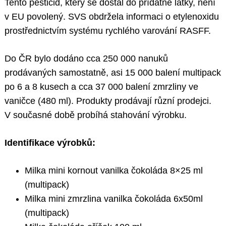
Tento pesticid, který se dostal do přídatné látky, není
v EU povolený. SVS obdržela informaci o etylenoxidu
prostřednictvím systému rychlého varování RASFF.
Do ČR bylo dodáno cca 250 000 nanuků
prodávaných samostatně, asi 15 000 balení multipack
po 6 a 8 kusech a cca 37 000 balení zmrzliny ve
vaničce (480 ml). Produkty prodávají různí prodejci.
V současné době probíhá stahování výrobku.
Identifikace výrobků:
Milka mini kornout vanilka čokoláda 8×25 ml
(multipack)
Milka mini zmrzlina vanilka čokoláda 6x50ml
(multipack)