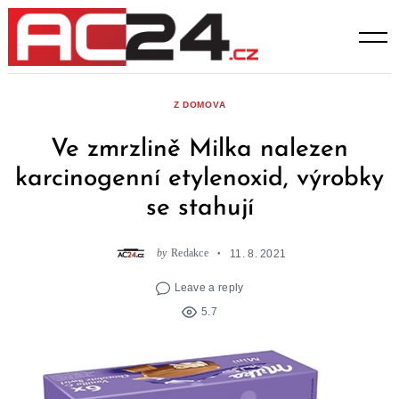
Skip
to
content
Z DOMOVA
Ve zmrzlině Milka nalezen
karcinogenní etylenoxid, výrobky
se stahují
by
Redakce
11. 8. 2021
Leave a reply
5.7