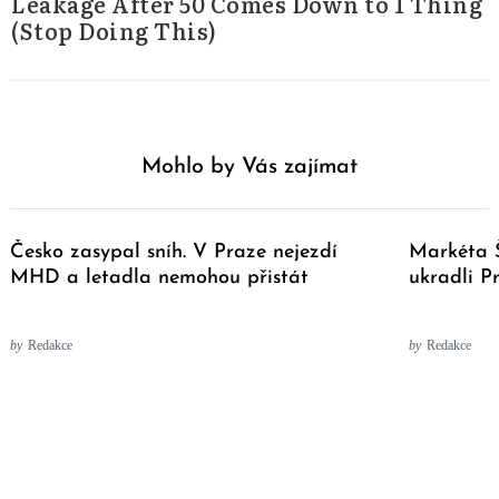
Leakage After 50 Comes Down to 1 Thing
(Stop Doing This)
Mohlo by Vás zajímat
Česko zasypal sníh. V Praze nejezdí
Markéta Š
MHD a letadla nemohou přistát
ukradli P
by
Redakce
by
Redakce