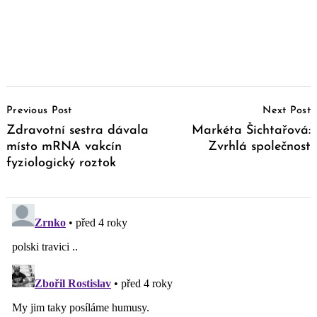
Post
Previous Post
Next Post
Navigation
Zdravotní sestra dávala
Markéta Šichtařová:
místo mRNA vakcín
Zvrhlá společnost
fyziologický roztok