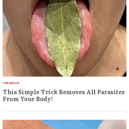
This Simple Trick Removes All Parasites
From Your Body!
Search
for: