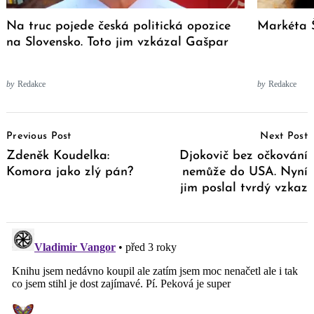
Na truc pojede česká politická opozice
Markéta Š
na Slovensko. Toto jim vzkázal Gašpar
by
Redakce
by
Redakce
Post
Previous Post
Next Post
Navigation
Zdeněk Koudelka:
Djokovič bez očkování
Komora jako zlý pán?
nemůže do USA. Nyní
jim poslal tvrdý vzkaz