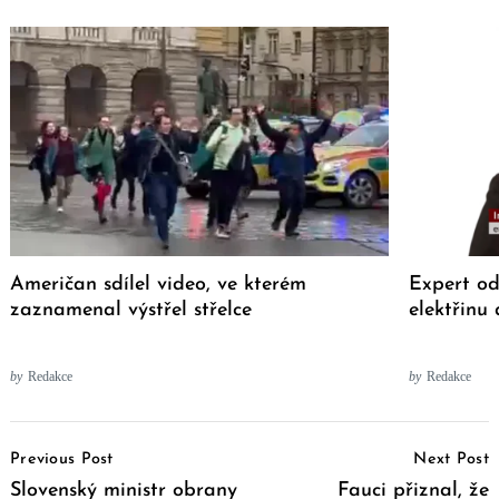
Američan sdílel video, ve kterém
Expert od
zaznamenal výstřel střelce
elektřinu
by
Redakce
by
Redakce
Post
Previous Post
Next Post
Navigation
Slovenský ministr obrany
Fauci přiznal, že