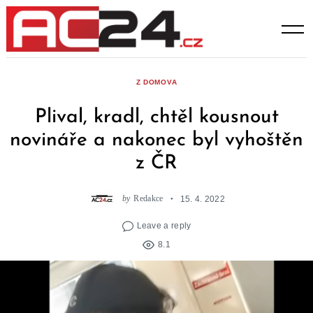
Skip
to
content
Z DOMOVA
Plival, kradl, chtěl kousnout
novináře a nakonec byl vyhoštěn
z ČR
by
Redakce
15. 4. 2022
Leave a reply
8.1