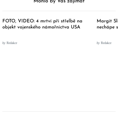
Mohlo by Vás zajímat
FOTO, VIDEO: 4 mrtví při střelbě na
Margit Sl
objekt vojenského námořnictva USA
nechápe 
by
Redakce
by
Redakce
Post