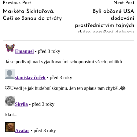
Previous Post
Next Post
Navigation
Markéta Šichtařová:
Byli občané USA
Češi se ženou do ztráty
sledováni
prostřednictvím tajných
skóre porušení dekretu
covid-19?