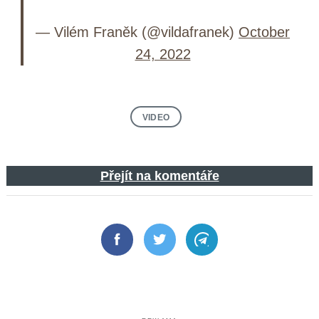
— Vilém Franěk (@vildafranek)
October
24, 2022
VIDEO
Přejít na komentáře
Facebook
Twitter
Telegram