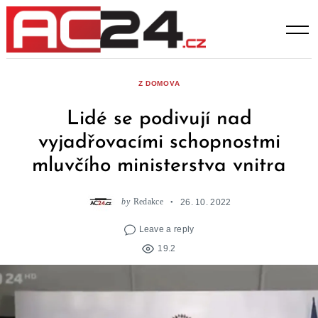
Skip
to
content
Z DOMOVA
Lidé se podivují nad
vyjadřovacími schopnostmi
mluvčího ministerstva vnitra
by
Redakce
26. 10. 2022
Leave a reply
19.2