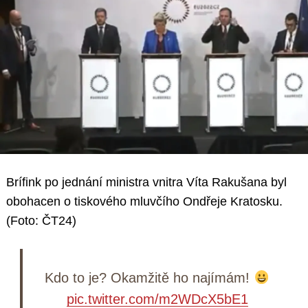
Brífink po jednání ministra vnitra Víta Rakušana byl
obohacen o tiskového mluvčího Ondřeje Kratosku.
(Foto: ČT24)
Kdo to je? Okamžitě ho najímám!
pic.twitter.com/m2WDcX5bE1