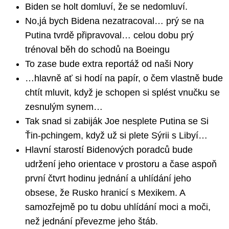
Biden se holt domluví, že se nedomluví.
No,já bych Bidena nezatracoval… prý se na
Putina tvrdě připravoval… celou dobu prý
trénoval běh do schodů na Boeingu
To zase bude extra reportáž od naši Nory
…hlavně ať si hodí na papír, o čem vlastně bude
chtít mluvit, když je schopen si splést vnučku se
zesnulým synem…
Tak snad si zabiják Joe nesplete Putina se Si
Ťin-pchingem, když už si plete Sýrii s Libyí…
Hlavní starostí Bidenových poradců bude
udržení jeho orientace v prostoru a čase aspoň
první čtvrt hodinu jednání a uhlídání jeho
obsese, že Rusko hranicí s Mexikem. A
samozřejmě po tu dobu uhlídání moci a moči,
než jednání převezme jeho štáb.