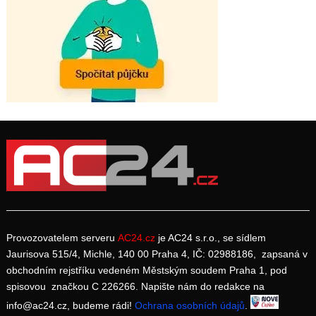
Provozovatelem serveru
AC24.cz
je AC24 s.r.o., se sídlem
Jaurisova 515/4, Michle, 140 00 Praha 4, IČ: 02988186, zapsaná v
obchodním rejstříku vedeném Městským soudem Praha 1, pod
spisovou značkou C 226266. Napište nám do redakce na
info@ac24.cz, budeme rádi!
Ochrana osobních údajů
.