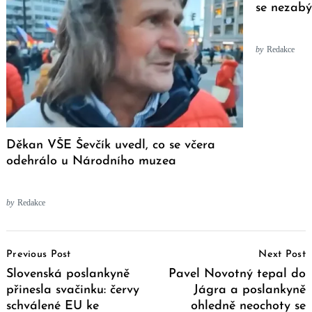
se nezabý
by
Redakce
Děkan VŠE Ševčík uvedl, co se včera
odehrálo u Národního muzea
by
Redakce
Post
Previous Post
Next Post
Navigation
Slovenská poslankyně
Pavel Novotný tepal do
přinesla svačinku: červy
Jágra a poslankyně
schválené EU ke
ohledně neochoty se