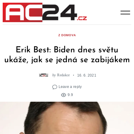
Skip
to
content
Z DOMOVA
Erik Best: Biden dnes světu
ukáže, jak se jedná se zabijákem
by
Redakce
16. 6. 2021
Leave a reply
9.9