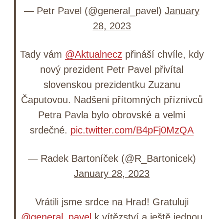
— Petr Pavel (@general_pavel)
January
28, 2023
Tady vám
@Aktualnecz
přináší chvíle, kdy
nový prezident Petr Pavel přivítal
slovenskou prezidentku Zuzanu
Čaputovou. Nadšeni přítomných příznivců
Petra Pavla bylo obrovské a velmi
srdečné.
pic.twitter.com/B4pFj0MzQA
— Radek Bartoníček (@R_Bartonicek)
January 28, 2023
Vrátili jsme srdce na Hrad! Gratuluji
@general_pavel
k vítězství a ještě jednou