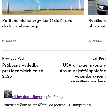
Po Bohemia Energy končí další dva
Rvačka v 
dodavatelé energií
ohrožení 
by
Redakce
by
Redakce
Post
Previous Post
Next Post
Navigation
Průběžné výsledky
USA a Izrael ukončily
prezidentských voleb
dosud největší společné
2023
vojenské cvičení
zaměřené na Írán