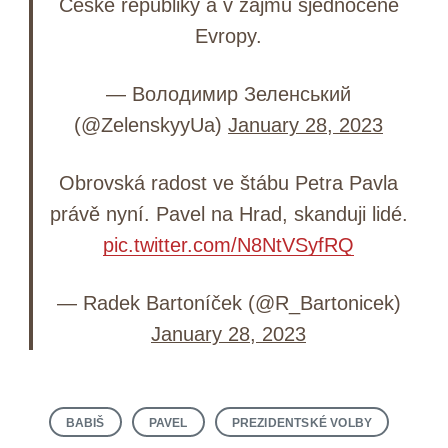
České republiky a v zájmu sjednocené
Evropy.
— Володимир Зеленський
(@ZelenskyyUa)
January 28, 2023
Obrovská radost ve štábu Petra Pavla
právě nyní. Pavel na Hrad, skanduji lidé.
pic.twitter.com/N8NtVSyfRQ
— Radek Bartoníček (@R_Bartonicek)
January 28, 2023
BABIŠ
PAVEL
PREZIDENTSKÉ VOLBY