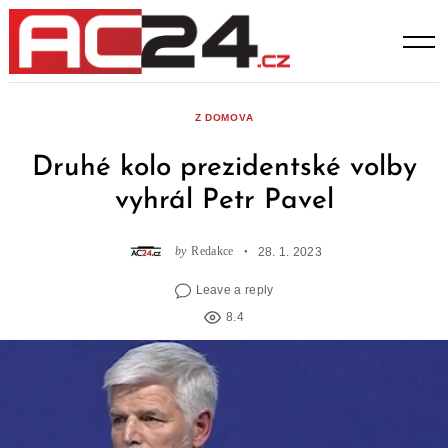
Skip
to
content
Z DOMOVA
Druhé kolo prezidentské volby
vyhrál Petr Pavel
by
Redakce
28. 1. 2023
Leave a reply
8.4