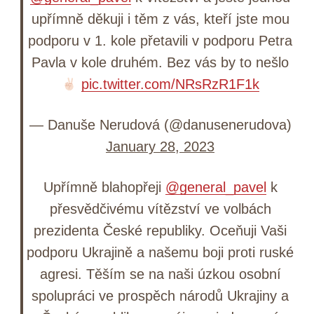
upřímně děkuji i těm z vás, kteří jste mou
podporu v 1. kole přetavili v podporu Petra
Pavla v kole druhém. Bez vás by to nešlo
pic.twitter.com/NRsRzR1F1k
— Danuše Nerudová (@danusenerudova)
January 28, 2023
Upřímně blahopřeji
@general_pavel
k
přesvědčivému vítězství ve volbách
prezidenta České republiky. Oceňuji Vaši
podporu Ukrajině a našemu boji proti ruské
agresi. Těším se na naši úzkou osobní
spolupráci ve prospěch národů Ukrajiny a