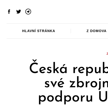
Skip
to
Facebook
Twitter
Telegram
content
HLAVNÍ STRÁNKA
Z DOMOVA
Česká repub
své zbroj
podporu Uk