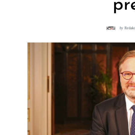
pr
by
Redak