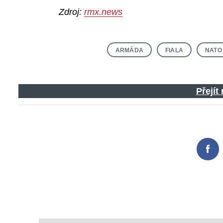
Zdroj:
rmx.news
Search
ARMÁDA
FIALA
NATO
for:
Přejít
Fac