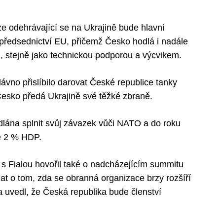
ize odehrávající se na Ukrajině bude hlavní
předsednictví EU, přičemž Česko hodlá i nadále
 stejně jako technickou podporou a výcvikem.
ávno přislíbilo darovat České republice tanky
esko předá Ukrajině své těžké zbraně.
odlána splnit svůj závazek vůči NATO a do roku
ě 2 % HDP.
 s Fialou hovořil také o nadcházejícím summitu
t o tom, zda se obranná organizace brzy rozšíří
a uvedl, že Česká republika bude členství