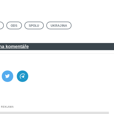
ODS
SPOLU
UKRAJINA
 na komentáře
ebook
Twitter
Telegram
REKLAMA