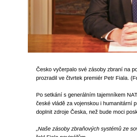
Česko vyčerpalo své zásoby zbraní na po
prozradil ve čtvrtek premiér Petr Fiala. (
Po setkání s generálním tajemníkem NA
české vládě za vojenskou i humanitární p
doplnit zdroje Česka, než bude moci posky
„Naše zásoby zbraňových systémů ze sovět