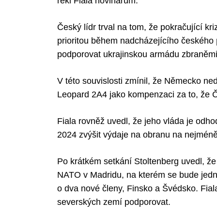
řekl Fiala novinářům.
Český lídr trval na tom, že pokračující kr
prioritou během nadcházejícího českého 
podporovat ukrajinskou armádu zbraněmi,
V této souvislosti zmínil, že Německo ned
Leopard 2A4 jako kompenzaci za to, že Č
Fiala rovněž uvedl, že jeho vláda je odh
2024 zvýšit výdaje na obranu na nejmén
Po krátkém setkání Stoltenberg uvedl, že
NATO v Madridu, na kterém se bude jedna
o dva nové členy, Finsko a Švédsko. Fial
severských zemí podporovat.