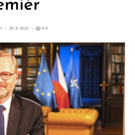
emiér
ce
26. 6. 2022
9.9