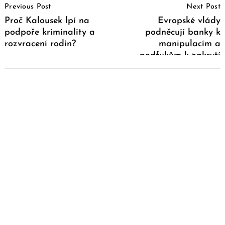
Previous Post
Next Post
Navigation
Proč Kalousek lpí na
Evropské vlády
podpoře kriminality a
podněcují banky k
rozvracení rodin?
manipulacím a
podfukům k zakrytí
insolvence