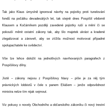
Tak jako Klaus úmyslně ignoroval návrhy na pojistky proti tunelování
fondů na počátku devadesátých let, tak stejně dnes Pospíšil vědomě
Klausem a Kočárníkem později zavedené pojistky ruší a mění či se
pokouší měnit ostatní zákony tak, aby šlo majetek ukrást a kradené
zlegalizovat a zároveň, aby se ztížila možnost motivovat případné
spolupachatele ke svědectví.
Vše lze lehce doložit na jednotlivých navrhovaných paragrafech z
Pospíšilovy dílny.
Jistě – zákony nejsou z Pospíšilovy hlavy – píše je za něj tým
právnických lobbistů v čele s panem Eliášem – jenže odpovědnost
ministra nelze tím nijak sejmout.
Viz pokusy o novely Obchodního a občanského zákoníku či nový trestní