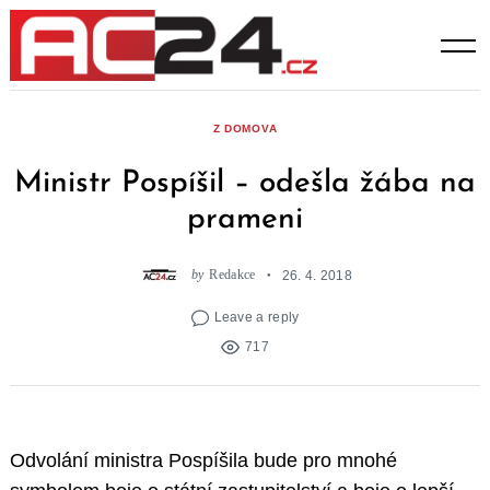
Skip
to
content
Z DOMOVA
Ministr Pospíšil – odešla žába na
prameni
by
Redakce
26. 4. 2018
Leave a reply
717
Odvolání ministra Pospíšila bude pro mnohé