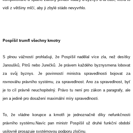
vidí z většiny mlčí, aby ji zbylé stádo nevyvrhlo.
Pospíšil trumfl všechny kmotry
S plnou vážností prohlašuji, že Pospíšil nadělal více zla, než desítky
Janoušků, Pitrů nebo Jurečků. Je právem každého byznysmena lobovat
za svůj byznys. Je povinností ministra spravedlnosti bojovat za
rovnováhu právního systému, za spravedlnost. Ano za spravedlnost, byť
je to cíl právně neuchopitelný. Právo tu není pro zákon a paragrafy, ale
jen a jedině pro dosažení maximální míry spravedlnosti.
To, že vládne korupce a kmotři je jednoznačně díky nefunkčnosti
právního systému.Navíc pan ministr Pospíšil už druhé funkční období
usilovně prosazuje systémovou podporu zločinu.