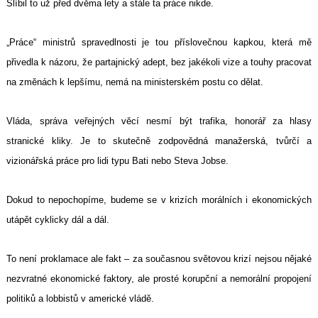
Slíbil to už před dvěma lety a stále ta práce nikde.
„Práce“ ministrů spravedlnosti je tou příslovečnou kapkou, která mě
přivedla k názoru, že partajnický adept, bez jakékoli vize a touhy pracovat
na změnách k lepšímu, nemá na ministerském postu co dělat.
Vláda, správa veřejných věcí nesmí být trafika, honorář za hlasy
stranické kliky. Je to skutečně zodpovědná manažerská, tvůrčí a
vizionářská práce pro lidi typu Bati nebo Steva Jobse.
Dokud to nepochopíme, budeme se v krizích morálních i ekonomických
utápět cyklicky dál a dál.
To není proklamace ale fakt – za současnou světovou krizí nejsou nějaké
nezvratné ekonomické faktory, ale prosté korupční a nemorální propojení
politiků a lobbistů v americké vládě.