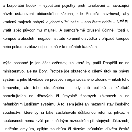
a korporátní kodex – vypuštění pojistky proti tunelování a navazující
návrh ustanovení občanského zákona, kde Pospíšil navrhoval, aby
kradený majetek nabytý v „dobré víře“ nešel – ano čtete dobře – NEŠEL
vrátit zpět původnímu majiteli. A samozřejmě zrušení účinné lítosti u
korupce a absolutní negace institutu korunního svědka v případě korupce
nebo pokus o zákaz odposlechů v korupčních kauzách.
Výše popsané je jen část zvěrstev, za které by patřil Pospíšil ne na
ministerstvo, ale na Bory. Protože jde skutečně o cílený útok na právní
systém a jeho likvidace ve prospěch organizovaného zločinu – nikoli toho
filmového, ale toho skutečného – tedy síti politiků a kšeftařů
parazitujících na děravých či úmyslně špatných zákonech a na
nefunkčním justičním systému. A to jsem ještě ani nezmínil stav českého
soudnictví, které by si také zasluhovalo důkladnou reformu, jelikož v
současnosti nemá kvůli protichůdným rozsudkům při stejných důkazech,
justičním omylům, opilým soudcům či různým průtahům důvěru české