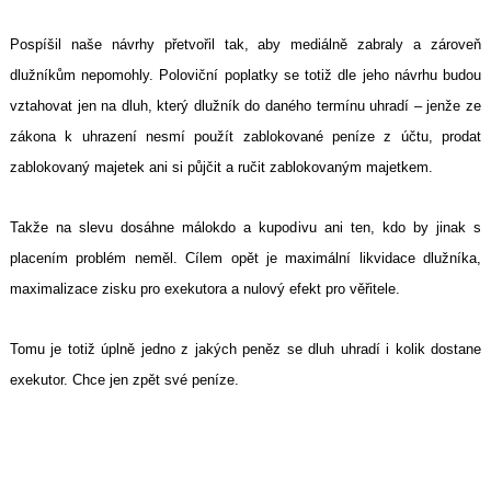
Pospíšil naše návrhy přetvořil tak, aby mediálně zabraly a zároveň
dlužníkům nepomohly. Poloviční poplatky se totiž dle jeho návrhu budou
vztahovat jen na dluh, který dlužník do daného termínu uhradí – jenže ze
zákona k uhrazení nesmí použít zablokované peníze z účtu, prodat
zablokovaný majetek ani si půjčit a ručit zablokovaným majetkem.
Takže na slevu dosáhne málokdo a kupodivu ani ten, kdo by jinak s
placením problém neměl. Cílem opět je maximální likvidace dlužníka,
maximalizace zisku pro exekutora a nulový efekt pro věřitele.
Tomu je totiž úplně jedno z jakých peněz se dluh uhradí i kolik dostane
exekutor. Chce jen zpět své peníze.