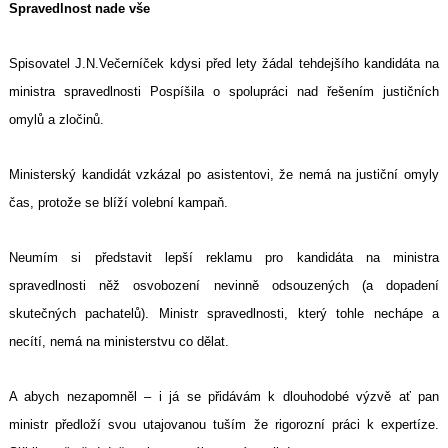
Spravedlnost nade vše
Spisovatel J.N.Večerníček kdysi před lety žádal tehdejšího kandidáta na
ministra spravedlnosti Pospíšila o spolupráci nad řešením justičních
omylů a zločinů.
Ministerský kandidát vzkázal po asistentovi, že nemá na justiční omyly
čas, protože se blíží volební kampaň.
Neumím si představit lepší reklamu pro kandidáta na ministra
spravedlnosti něž osvobození nevinně odsouzených (a dopadení
skutečných pachatelů). Ministr spravedlnosti, který tohle nechápe a
necítí, nemá na ministerstvu co dělat.
A abych nezapomněl – i já se přidávám k dlouhodobé výzvě ať pan
ministr předloží svou utajovanou tuším že rigorozní práci k expertíze.