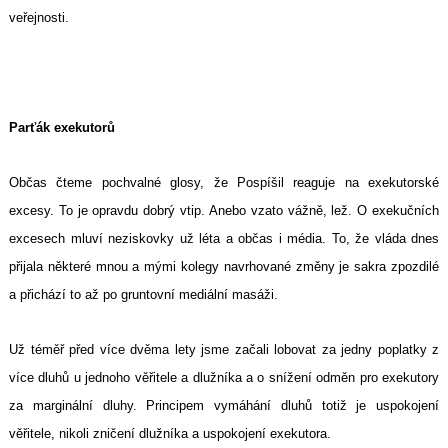
veřejnosti.
Parťák exekutorů
Občas čteme pochvalné glosy, že Pospíšil reaguje na exekutorské
excesy. To je opravdu dobrý vtip. Anebo vzato vážně, lež. O exekučních
excesech mluví neziskovky už léta a občas i média. To, že vláda dnes
přijala některé mnou a mými kolegy navrhované změny je sakra zpozdilé
a přichází to až po gruntovní mediální masáži.
Už téměř před více dvěma lety jsme začali lobovat za jedny poplatky z
více dluhů u jednoho věřitele a dlužníka a o snížení odměn pro exekutory
za marginální dluhy. Principem vymáhání dluhů totiž je uspokojení
věřitele, nikoli zničení dlužníka a uspokojení exekutora.