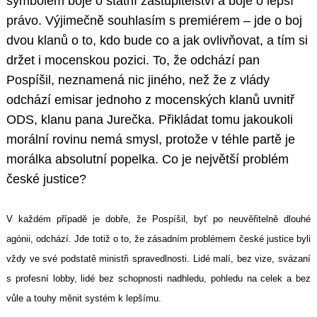
symbolem boje o státní zastupitelství a boje o lepší
právo. Výjimečně souhlasím s premiérem – jde o boj
dvou klanů o to, kdo bude co a jak ovlivňovat, a tím si
držet i mocenskou pozici. To, že odchází pan
Pospíšil, neznamená nic jiného, než že z vlády
odchází emisar jednoho z mocenských klanů uvnitř
ODS, klanu pana Jurečka. Přikládat tomu jakoukoli
morální rovinu nemá smysl, protože v téhle partě je
morálka absolutní popelka. Co je největší problém
české justice?
V každém případě je dobře, že Pospíšil, byť po neuvěřitelně dlouhé
agónii, odchází. Jde totiž o to, že zásadním problémem české justice byli
vždy ve své podstatě ministři spravedlnosti. Lidé malí, bez vize, svázaní
s profesní lobby, lidé bez schopnosti nadhledu, pohledu na celek a bez
vůle a touhy měnit systém k lepšímu.