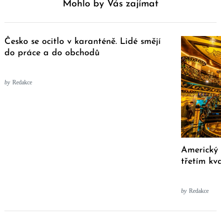
Mohlo by Vás zajímat
Česko se ocitlo v karanténě. Lidé smějí
do práce a do obchodů
by
Redakce
Americký 
třetím kv
by
Redakce
Post