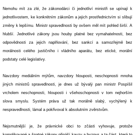
Nemohu mít za zlé, že zákonodárci či jednotliví ministři se upínají k
jednotlivostem, ke konkrétním zákonům a jejich prostřednictvím si slibují
změny k lepšímu. Ministr spravedlnosti by ovšem měl mít pohled širší. A
hlubší. Jednotlivé zákony jsou houby platné bez vymahatelnosti, bez
odpovědnosti za jejich naplňování, bez sankcí a samozřejmě bez
morálnosti celého justičního i vládního aparátu, bez etické, morální
podstaty celé legislativy.
Navzdory mediálním mýtům, navzdory hlouposti, neschopnosti mnoha
jiných ministrů spravedlnosti, je dnes už bývalý pan ministr Pospíšil
vrcholem neschopnosti, hlouposti i všehoschopnosti v tom nejhorším
slova smyslu. Systém práva už tak morálně slabý, vychýlený k
nespravedlnosti, lámal a pokřivoval k absolutním zvěrstvům.
Nejsmutnější je, že právnické obci to zčásti vyhovuje, protože
komplikované a špatné zákony přináší kauzy a byznys a ta část, která to