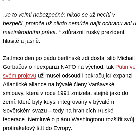
„Je to velmi nebezpečné: nikdo se už necítí v
bezpečí, protože už nikdo nemůže najít ochranu ani u
mezinárodního práva,
“ zdůraznil ruský prezident
hlasitě a jasně.
Zatímco den po pádu berlínské zdi dostal slib Michail
Gorbačov o neexpanzi NATO na východ, tak
Putin ve
svém projevu
už musel odsoudil pokračující expanzi
Atlantické aliance na bývalé členy Varšavské
smlouvy, která v roce 1991 zmizela, stejně jako do
zemí, které byly kdysi integrovány v bývalém
Sovětském svazu – tedy na hranicích Ruské
federace. Nemluvě o plánu Washingtonu rozšířit svůj
protiraketový štít do Evropy.