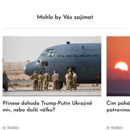
Mohlo by Vás zajímat
Přinese dohoda Trump-Putin Ukrajině
Čím pohán
mír, nebo další válku?
potravino
by
Redakce
by
Redakce