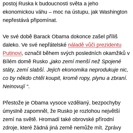
postoj Ruska k budoucnosti světa a jeho
ekonomickou váhu – moc na ústupu, jak Washington
nepřestává připomínat.
Ve své době Barack Obama dokonce zašel příliš
daleko. Ve své nepřátelské
náladě vůči prezidentu
Putinovi
, označil během svých posledních okamžiků v
Bílém domě Rusko „
jako zemí menší než Spojené
státy, zemí slabší. Jejich ekonomika neprodukuje nic,
co by někdo chtěl koupit, kromě ropy, plynu a zbraní.
Neinovují “
.
Přestože je Obama vysoce vzdělaný, bezpochyby
úmyslně zapomněl, že Rusko je rozlohou největší
zemí na světě. Hromadí také obrovské přírodní
zdroje, které žádná jiná země nemůže mít. Zprávy