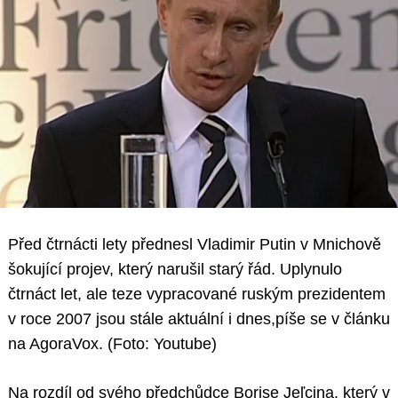
Před čtrnácti lety přednesl Vladimir Putin v Mnichově
šokující projev, který narušil starý řád. Uplynulo
čtrnáct let, ale teze vypracované ruským prezidentem
v roce 2007 jsou stále aktuální i dnes,píše se v článku
na AgoraVox. (Foto: Youtube)
Na rozdíl od svého předchůdce Borise Jeľcina, který v