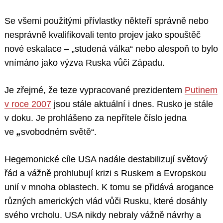
Se všemi použitými přívlastky někteří správně nebo
nesprávně kvalifikovali tento projev jako spouštěč
nové eskalace – „studená válka“ nebo alespoň to bylo
vnímáno jako výzva Ruska vůči Západu.
Je zřejmé, že teze vypracované prezidentem
Putinem
v roce 2007
jsou stále aktuální i dnes. Rusko je stále
v doku. Je prohlášeno za nepřítele číslo jedna
ve
„
svobodném světě“.
Hegemonické cíle USA nadále destabilizují světový
řád a vážně prohlubují krizi s Ruskem a Evropskou
unií v mnoha oblastech. K tomu se přidává arogance
různých amerických vlád vůči Rusku, které dosáhly
svého vrcholu. USA nikdy nebraly vážně návrhy a