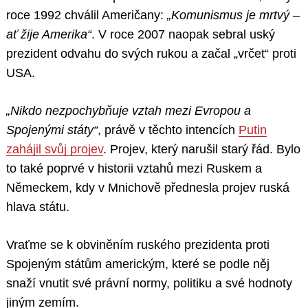
roce 1992 chválil Američany:
„Komunismus je mrtvý –
ať žije Amerika“
. V roce 2007 naopak sebral uský
prezident odvahu do svých rukou a začal „vrčet“ proti
USA.
„Nikdo nezpochybňuje vztah mezi Evropou a
Spojenými státy“
, právě v těchto intencích
Putin
zahájil svůj projev
. Projev, který narušil starý řád. Bylo
to také poprvé v historii vztahů mezi Ruskem a
Německem, kdy v Mnichově přednesla projev ruská
hlava státu.
Vraťme se k obviněním ruského prezidenta proti
Spojeným státům americkým, které se podle něj
snaží vnutit své právní normy, politiku a své hodnoty
jiným zemím.