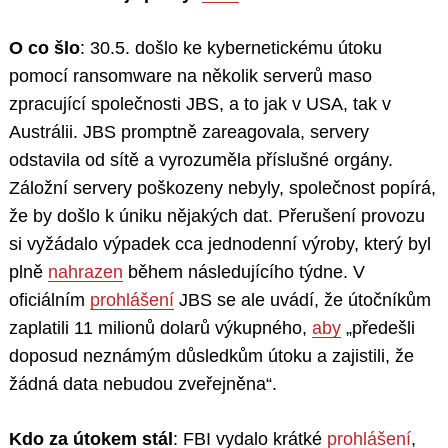
O co šlo
: 30.5. došlo ke kybernetickému útoku
pomocí ransomware na několik serverů maso
zpracující společnosti JBS, a to jak v USA, tak v
Austrálii. JBS promptně zareagovala, servery
odstavila od sítě a vyrozuměla příslušné orgány.
Záložní servery poškozeny nebyly, společnost popírá,
že by došlo k úniku nějakých dat. Přerušení provozu
si vyžádalo výpadek cca jednodenní výroby, který byl
plně
nahrazen
během následujícího týdne. V
oficiálním
prohlášení
JBS se ale uvádí, že útočníkům
zaplatili 11 milionů dolarů výkupného,
aby
„předešli
doposud neznámým důsledkům útoku a zajistili, že
žádná data nebudou zveřejněna“.
Kdo za útokem stál
: FBI vydalo krátké
prohlášení
,