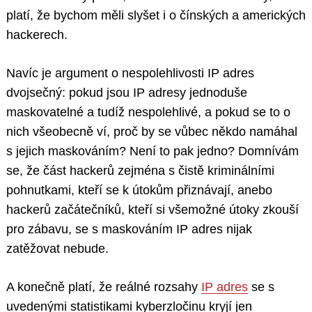
platí, že bychom měli slyšet i o čínských a amerických
hackerech.
Navíc je argument o nespolehlivosti IP adres
dvojsečný: pokud jsou IP adresy jednoduše
maskovatelné a tudíž nespolehlivé, a pokud se to o
nich všeobecně ví, proč by se vůbec někdo namáhal
s jejich maskováním? Není to pak jedno? Domnívám
se, že část hackerů zejména s čistě kriminálními
pohnutkami, kteří se k útokům přiznávají, anebo
hackerů začátečníků, kteří si všemožné útoky zkouší
pro zábavu, se s maskováním IP adres nijak
zatěžovat nebude.
A konečně platí, že reálné rozsahy
IP adres
se s
uvedenými statistikami kyberzločinu kryjí jen