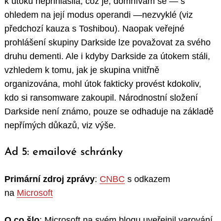
k útoku nepřihlásila, což je, domnívám se — s
ohledem na její modus operandi —nezvyklé (viz
předchozí kauza s Toshibou). Naopak veřejné
prohlášení skupiny Darkside lze považovat za svého
druhu dementi. Ale i kdyby Darkside za útokem stáli,
vzhledem k tomu, jak je skupina vnitřně
organizována, mohl útok fakticky provést kdokoliv,
kdo si ransomware zakoupil. Národnostní složení
Darkside není známo, pouze se odhaduje na základě
nepřímých důkazů, viz výše.
Ad 5: emailové schránky
Primární zdroj zprávy
:
CNBC
s odkazem
na
Microsoft
O co šlo
: Microsoft na svém blogu uveřejnil varování