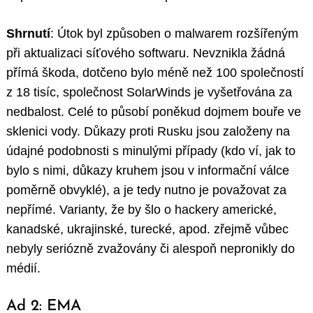
Shrnutí
: Útok byl způsoben o malwarem rozšířeným
při aktualizaci síťového softwaru. Nevznikla žádná
přímá škoda, dotčeno bylo méně než 100 společností
z 18 tisíc, společnost SolarWinds je vyšetřována za
nedbalost. Celé to působí poněkud dojmem bouře ve
sklenici vody. Důkazy proti Rusku jsou založeny na
údajné podobnosti s minulými případy (kdo ví, jak to
bylo s nimi, důkazy kruhem jsou v informační válce
poměrně obvyklé), a je tedy nutno je považovat za
nepřímé. Varianty, že by šlo o hackery americké,
kanadské, ukrajinské, turecké, apod. zřejmě vůbec
nebyly seriózně zvažovány či alespoň nepronikly do
médií.
Ad 2: EMA