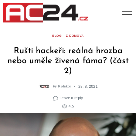
Skip
to
content
BLOG
Z DOMOVA
Ruští hackeři: reálná hrozba
nebo uměle živená fáma? (část
2)
by
Redakce
28. 8. 2021
Leave a reply
4.5