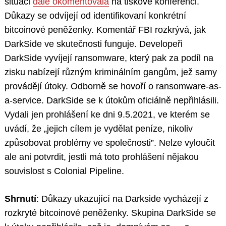
situaci
dále okomentovala
na tiskové konferenci.
Důkazy se odvíjejí od identifikovaní konkrétní
bitcoinové peněženky. Komentář FBI rozkrývá, jak
DarkSide ve skutečnosti funguje. Developeři
DarkSide vyvíjejí ransomware, který pak za podíl na
zisku nabízejí různým kriminálním gangům, jež samy
provádějí útoky. Odborně se hovoří o ransomware-as-
a-service. DarkSide se k útokům oficiálně nepřihlásili.
Vydali jen prohlášení ke dni 9.5.2021, ve kterém se
uvádí, že „jejich cílem je vydělat peníze, nikoliv
způsobovat problémy ve společnosti”. Nelze vyloučit
ale ani potvrdit, jestli má toto prohlášení nějakou
souvislost s Colonial Pipeline.
Shrnutí
: Důkazy ukazující na Darkside vycházejí z
rozkryté bitcoinové peněženky. Skupina DarkSide se