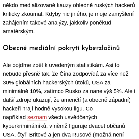
někdo medializované kauzy ohledně ruských hackerů
kriticky zkoumal. Kdyby nic jiného, je moje zamyšlení
zahájením takové analýzy, jakkoliv poněkud
amatérským.
Obecné mediální pokrytí kyberzločinů
Ale pojďme zpět k uvedeným statistikám. Asi to
nebude přesně tak, že Čína zodpovídá za více než
30% globálních hackerských útoků, USA za
minimálně 10%, zatímco Rusko za nanejvýš 5%. Ale i
další zdroje ukazují, že američtí (a obecně západní)
hackeři hrají hodně vysokou ligu. Co
například
seznam
všech usvědčených
kyberkriminálníků, v němž figuruje dvacet občanů
USA, čtyři Britové a jen dva Rusové (možná není