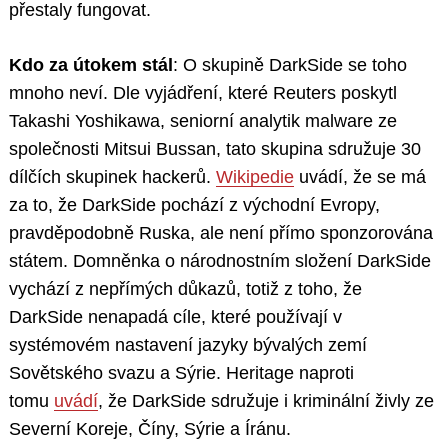
přestaly fungovat.
Kdo za útokem stál
: O skupině DarkSide se toho
mnoho neví. Dle vyjádření, které Reuters poskytl
Takashi Yoshikawa, seniorní analytik malware ze
společnosti Mitsui Bussan, tato skupina sdružuje 30
dílčích skupinek hackerů.
Wikipedie
uvádí, že se má
za to, že DarkSide pochází z východní Evropy,
pravděpodobně Ruska, ale není přímo sponzorována
státem. Domněnka o národnostním složení DarkSide
vychází z nepřímých důkazů, totiž z toho, že
DarkSide nenapadá cíle, které používají v
systémovém nastavení jazyky bývalých zemí
Sovětského svazu a Sýrie. Heritage naproti
tomu
uvádí
, že DarkSide sdružuje i kriminální živly ze
Severní Koreje, Číny, Sýrie a Íránu.