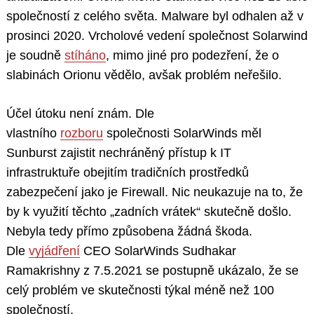
společností z celého světa. Malware byl odhalen až v
prosinci 2020. Vrcholové vedení společnost Solarwind
je soudně
stíháno
, mimo jiné pro podezření, že o
slabinách Orionu vědělo, avšak problém neřešilo.
Účel útoku není znám. Dle
vlastního
rozboru
společnosti SolarWinds měl
Sunburst zajistit nechráněný přístup k IT
infrastruktuře obejitím tradičních prostředků
zabezpečení jako je Firewall. Nic neukazuje na to, že
by k využití těchto „zadních vrátek“ skutečně došlo.
Nebyla tedy přímo způsobena žádná škoda.
Dle
vyjádření
CEO SolarWinds Sudhakar
Ramakrishny z 7.5.2021 se postupně ukázalo, že se
celý problém ve skutečnosti týkal méně než 100
společností.