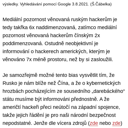
výsledky. Vyhledávání pomocí Google 3.8.2021. (Š.Čábelka)
Mediální pozornost věnovaná ruským hackerům je
tedy takřka 6x naddimenzovaná, zatímco mediální
pozornost věnovaná hackerům čínským 2x
poddimenzovaná. Ostudně neobjektivní je
informování o hackerech amerických, kterým je
věnováno 7x méně prostoru, než by si zasloužili.
Je samozřejmě možné tento bias vysvětlit tím, že
Rusko je nám blíže než Čína, a že o kybernetických
hrozbách pocházejícím ze sousedního „darebáckého“
státu musíme být informováni přednostně. A že
američtí hackeři přeci neútočí na západní spojence,
takže jejich řádění je pro naši národní bezpečnost
nepodstatné. Jenže dle vícera zdrojů (
zde
nebo
zde
)