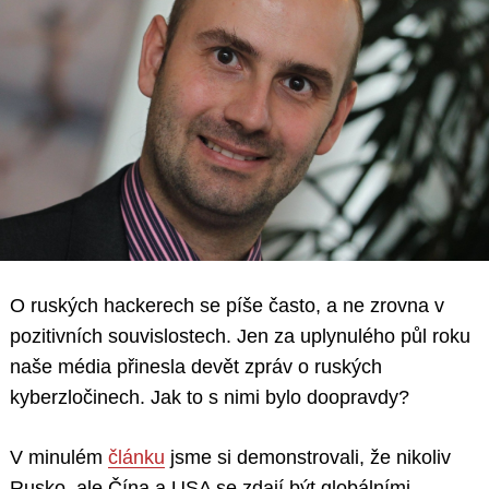
O ruských hackerech se píše často, a ne zrovna v
pozitivních souvislostech. Jen za uplynulého půl roku
naše média přinesla devět zpráv o ruských
kyberzločinech. Jak to s nimi bylo doopravdy?
V minulém
článku
jsme si demonstrovali, že nikoliv
Rusko, ale Čína a USA se zdají být globálními