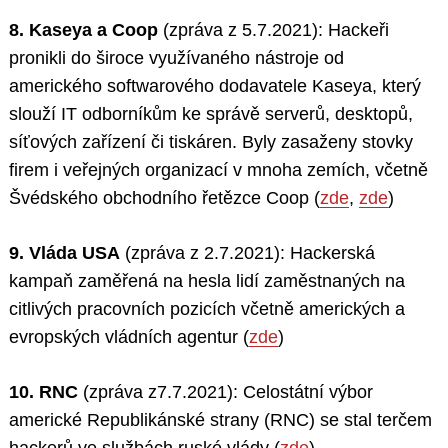
8. Kaseya a Coop
(zpráva z 5.7.2021): Hackeři
pronikli do široce využívaného nástroje od
amerického softwarového dodavatele Kaseya, který
slouží IT odborníkům ke správě serverů, desktopů,
síťových zařízení či tiskáren. Byly zasaženy stovky
firem i veřejných organizací v mnoha zemích, včetně
Švédského obchodního řetězce Coop (
zde
,
zde
)
9. Vláda USA
(zpráva z 2.7.2021): Hackerská
kampaň zaměřená na hesla lidí zaměstnaných na
citlivých pracovních pozicích včetně amerických a
evropských vládních agentur (
zde
)
10. RNC
(zpráva z7.7.2021): Celostátní výbor
americké Republikánské strany (RNC) se stal terčem