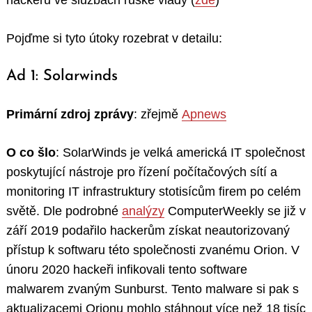
hackerů ve službách ruské vlády (
zde
)
Pojďme si tyto útoky rozebrat v detailu:
Ad 1: Solarwinds
Primární zdroj zprávy
: zřejmě
Apnews
O co šlo
: SolarWinds je velká americká IT společnost
poskytující nástroje pro řízení počítačových sítí a
monitoring IT infrastruktury stotisícům firem po celém
světě. Dle podrobné
analýzy
ComputerWeekly se již v
září 2019 podařilo hackerům získat neautorizovaný
přístup k softwaru této společnosti zvanému Orion. V
únoru 2020 hackeři infikovali tento software
malwarem zvaným Sunburst. Tento malware si pak s
aktualizacemi Orionu mohlo stáhnout více než 18 tisíc