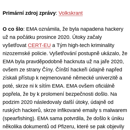
Primární zdroj zprávy
:
Volkskrant
O co šlo
: EMA oznámila, že byla napadena hackery
už na počátku prosince 2020. Útoky začaly
vyšetřovat
CERT-EU
a Tým high-tech kriminality
nizozemské policie. Vyšetřování postupně ukázalo, že
EMA byla pravděpodobně hacknuta už na jaře 2020,
ovšem ze strany Číny. Čínští hackeři údajně napřed
získali přístup k nejmenované německé univerzitě a
poté, skrze ni k sítím EMA. EMA ovšem oficiálně
popřela, že by k prolomení bezpečnosti došlo. Na
podzim 2020 následovaly další útoky, údajně od
ruských hackerů, skrze infikované emaily s malwarem
(spearfishing). EMA sama potvrdila, že došlo k úniku
několika dokumentů od Pfizeru, které se pak objevily