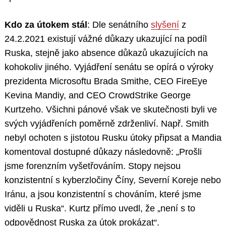
Kdo za útokem stál
: Dle senátního
slyšení
z
24.2.2021 existují vážné důkazy ukazující na podíl
Ruska, stejně jako absence důkazů ukazujících na
kohokoliv jiného. Vyjádření senátu se opírá o výroky
prezidenta Microsoftu Brada Smithe, CEO FireEye
Kevina Mandiy, and CEO CrowdStrike George
Kurtzeho. Všichni pánové však ve skutečnosti byli ve
svých vyjádřeních poměrně zdrženliví. Např. Smith
nebyl ochoten s jistotou Rusku útoky připsat a Mandia
komentoval dostupné důkazy následovně: „Prošli
jsme forenzním vyšetřováním. Stopy nejsou
konzistentní s kyberzločiny Číny, Severní Koreje nebo
Iránu, a jsou konzistentní s chováním, které jsme
viděli u Ruska“. Kurtz přímo uvedl, že „není s to
odpovědnost Ruska za útok prokázat“.