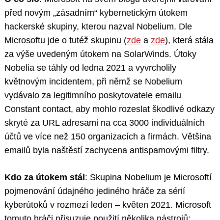
před novým „zásadním“ kybernetickým útokem
hackerské skupiny, kterou nazval Nobelium. Dle
Microsoftu jde o tutéž skupinu (
zde
a
zde
), která stála
za výše uvedeným útokem na SolarWinds. Útoky
Nobelia se táhly od ledna 2021 a vyvrcholily
květnovým incidentem, při němž se Nobelium
vydávalo za legitimního poskytovatele emailu
Constant contact, aby mohlo rozeslat škodlivé odkazy
skryté za URL adresami na cca 3000 individuálních
účtů ve více než 150 organizacích a firmách. Většina
emailů byla naštěstí zachycena antispamovými filtry.
Kdo za útokem stál
: Skupina Nobelium je Microsoftí
pojmenování údajného jediného hráče za sérií
kyberútoků v rozmezí leden – květen 2021. Microsoft
tomuto hráči přisuzuje použití několika nástrojů: