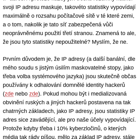
svoji IP adresu maskuje, takovéto statistiky vypovídají
maximálně o rozsahu počítačové sítě v té které zemi,
a o tom, nakolik je tato síť zabezpečená vůči
neoprávněnému použití třetí stranou. Znamená to ale,
že jsou tyto statistiky nepoužitelné? Myslím, že ne.
Prvním důvodem je, že IP adresy (a další banální, dle
mého soudu s jistým úsilím maskovatelné stopy, jako
třeba volba systémového jazyka) jsou skutečně občas
používány k odhalování domnělé identity hackerů
(
zde
nebo
zde
). Pokud mohou být i medializovaná
obvinění ruských a jiných hackerů postavena na tak
chatrných základech, jako IP adresy, jsou statistiky IP
adres sice zavádějící, ale pro naše účely vypovídající.
Protože kdyby třeba i 10% kyberzločinů, o kterých
média tak rády píšou, mělo za základ IP adresy, stále