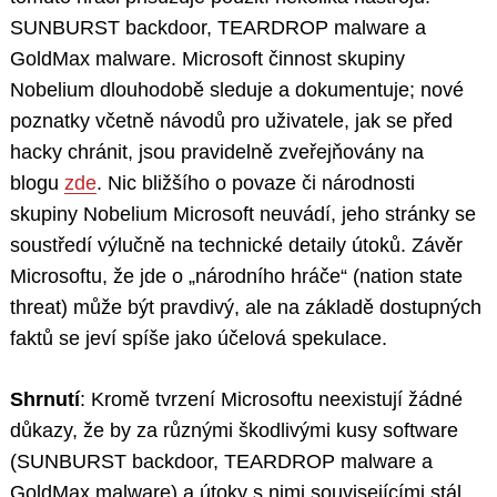
SUNBURST backdoor, TEARDROP malware a
GoldMax malware. Microsoft činnost skupiny
Nobelium dlouhodobě sleduje a dokumentuje; nové
poznatky včetně návodů pro uživatele, jak se před
hacky chránit, jsou pravidelně zveřejňovány na
blogu
zde
. Nic bližšího o povaze či národnosti
skupiny Nobelium Microsoft neuvádí, jeho stránky se
soustředí výlučně na technické detaily útoků. Závěr
Microsoftu, že jde o „národního hráče“ (nation state
threat) může být pravdivý, ale na základě dostupných
faktů se jeví spíše jako účelová spekulace.
Shrnutí
: Kromě tvrzení Microsoftu neexistují žádné
důkazy, že by za různými škodlivými kusy software
(SUNBURST backdoor, TEARDROP malware a
GoldMax malware) a útoky s nimi souvisejícími stál