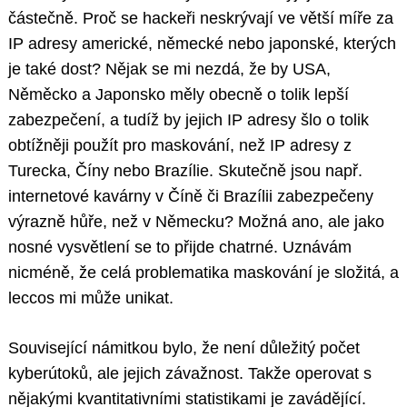
částečně. Proč se hackeři neskrývají ve větší míře za
IP adresy americké, německé nebo japonské, kterých
je také dost? Nějak se mi nezdá, že by USA,
Něměcko a Japonsko měly obecně o tolik lepší
zabezpečení, a tudíž by jejich IP adresy šlo o tolik
obtížněji použít pro maskování, než IP adresy z
Turecka, Číny nebo Brazílie. Skutečně jsou např.
internetové kavárny v Číně či Brazílii zabezpečeny
výrazně hůře, než v Německu? Možná ano, ale jako
nosné vysvětlení se to přijde chatrné. Uznávám
nicméně, že celá problematika maskování je složitá, a
leccos mi může unikat.
Související námitkou bylo, že není důležitý počet
kyberútoků, ale jejich závažnost. Takže operovat s
nějakými kvantitativními statistikami je zavádějící.