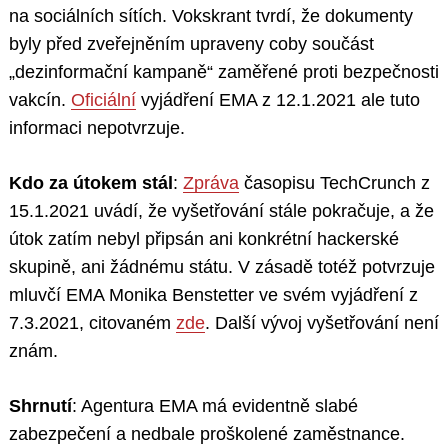
na sociálních sítích. Vokskrant tvrdí, že dokumenty
byly před zveřejněním upraveny coby součást
„dezinformační kampaně“ zaměřené proti bezpečnosti
vakcín.
Oficiální
vyjádření EMA z 12.1.2021 ale tuto
informaci nepotvrzuje.
Kdo za útokem stál
:
Zpráva
časopisu TechCrunch z
15.1.2021 uvádí, že vyšetřování stále pokračuje, a že
útok zatím nebyl připsán ani konkrétní hackerské
skupině, ani žádnému státu. V zásadě totéž potvrzuje
mluvčí EMA Monika Benstetter ve svém vyjádření z
7.3.2021, citovaném
zde
. Další vývoj vyšetřování není
znám.
Shrnutí
: Agentura EMA má evidentně slabé
zabezpečení a nedbale proškolené zaměstnance.