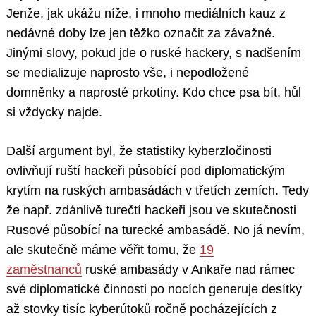
Jenže, jak ukážu níže, i mnoho mediálních kauz z
nedávné doby lze jen těžko označit za závažné.
Jinými slovy, pokud jde o ruské hackery, s nadšením
se medializuje naprosto vše, i nepodložené
domněnky a naprosté prkotiny. Kdo chce psa bít, hůl
si vždycky najde.
Další argument byl, že statistiky kyberzločinosti
ovlivňují ruští hackeři působící pod diplomatickým
krytím na ruských ambasádách v třetích zemích. Tedy
že např. zdánlivě turečtí hackeři jsou ve skutečnosti
Rusové působící na turecké ambasádě. No já nevím,
ale skutečně máme věřit tomu, že
19
zaměstnanců
ruské ambasády v Ankaře nad rámec
své diplomatické činnosti po nocích generuje desítky
až stovky tisíc kyberútoků ročně pocházejících z