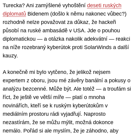
Turecka? Ani zamýšlené vyhoštění
deseti ruských
diplomatů
Bidenem (došlo k němu nakonec vůbec?)
rozhodně nelze považovat za důkaz, že hackeři
působí na ruské ambasádě v USA. Jde o pouhou
diplomatickou — a otázka nakolik adekvátní — reakci
na níže rozebraný kyberútok proti SolarWinds a další
kauzy.
A konečně mi bylo vytčeno, že jelikož nejsem
expertem z oboru, jsou mé závěry banální a pokusy o
analýzu bezcenné. Může být. Ale totéž — a troufám si
říct, že ještě ve větší míře — platí o mnoha
novinářích, kteří se k ruským kyberútokům v
mediálním prostoru rádi vyjadřují. Naprosto
nezastírám, že se můžu mýlit, možná dokonce
nemálo. Pořád si ale myslím, že je záhodno, aby