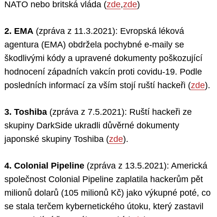
NATO nebo britská vláda (
zde
,
zde
)
2. EMA
(zpráva z 11.3.2021): Evropská léková
agentura (EMA) obdržela pochybné e-maily se
škodlivými kódy a upravené dokumenty poškozující
hodnocení západních vakcín proti covidu-19. Podle
posledních informací za vším stojí ruští hackeři (
zde
).
Search
for:
3. Toshiba
(zpráva z 7.5.2021): Ruští hackeři ze
skupiny DarkSide ukradli důvěrné dokumenty
japonské skupiny Toshiba (
zde
).
4. Colonial Pipeline
(zpráva z 13.5.2021): Americká
společnost Colonial Pipeline zaplatila hackerům pět
milionů dolarů (105 milionů Kč) jako výkupné poté, co
se stala terčem kybernetického útoku, který zastavil