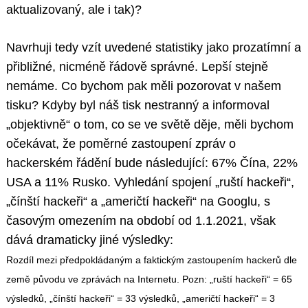
aktualizovaný, ale i tak)?
Navrhuji tedy vzít uvedené statistiky jako prozatímní a
přibližné, nicméně řádově správné. Lepší stejně
nemáme. Co bychom pak měli pozorovat v našem
tisku? Kdyby byl náš tisk nestranný a informoval
„objektivně“ o tom, co se ve světě děje, měli bychom
očekávat, že poměrné zastoupení zpráv o
hackerském řádění bude následující: 67% Čína, 22%
USA a 11% Rusko. Vyhledání spojení „ruští hackeři“,
„čínští hackeři“ a „američtí hackeři“ na Googlu, s
časovým omezením na období od 1.1.2021, však
dává dramaticky jiné výsledky:
Rozdíl mezi předpokládaným a faktickým zastoupením hackerů dle
země původu ve zprávách na Internetu. Pozn: „ruští hackeři“ = 65
výsledků, „čínští hackeři“ = 33 výsledků, „američtí hackeři“ = 3