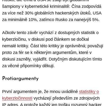
šampiony v kybernetické kriminalitě: Čína zodpovídá
za více než 30% globálních hackerských útoků, USA
za minimálně 10%, zatímco Rusko za nanejvýš 5%.
Ačkoliv tento závěr vychází z dostupných statistik o
kyberzločinu, v diskusi pod článkem se dočkal
nemalé kritiky. Část této kritiky je oprávněná; považuji
proto za fér se k některým argumentům, které v
diskusi zazněly, vyjádřit. Dotyčným diskutujícím tímto
za věcné připomínky děkuji.
Protiargumenty
První argumentem je, že mnou uváděné
statistiky o
kyberzločinnosti
vycházejí především ze zdrojových
IP adres. A protože každý jen trošku rozumný hacker