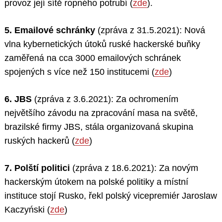
provoz její sítě ropného potrubí (
zde
).
5. Emailové schránky
(zpráva z 31.5.2021): Nová
vlna kybernetických útoků ruské hackerské buňky
zaměřená na cca 3000 emailových schránek
spojených s více než 150 institucemi (
zde
)
6. JBS
(zpráva z 3.6.2021): Za ochromením
největšího závodu na zpracování masa na světě,
brazilské firmy JBS, stála organizovaná skupina
ruských hackerů (
zde
)
7. Polští politici
(zpráva z 18.6.2021): Za novým
hackerským útokem na polské politiky a místní
instituce stojí Rusko, řekl polský vicepremiér Jaroslaw
Kaczyński (
zde
)