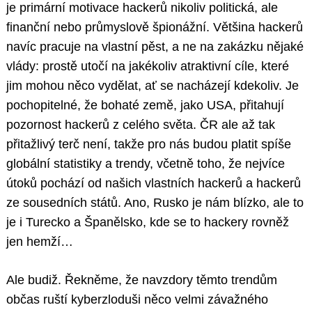
je primární motivace hackerů nikoliv politická, ale
finanční nebo průmyslově špionážní. Většina hackerů
navíc pracuje na vlastní pěst, a ne na zakázku nějaké
vlády: prostě utočí na jakékoliv atraktivní cíle, které
jim mohou něco vydělat, ať se nacházejí kdekoliv. Je
pochopitelné, že bohaté země, jako USA, přitahují
pozornost hackerů z celého světa. ČR ale až tak
přitažlivý terč není, takže pro nás budou platit spíše
globální statistiky a trendy, včetně toho, že nejvíce
útoků pochází od našich vlastních hackerů a hackerů
ze sousedních států. Ano, Rusko je nám blízko, ale to
je i Turecko a Španělsko, kde se to hackery rovněž
jen hemží…
Ale budiž. Řekněme, že navzdory těmto trendům
občas ruští kyberzloduši něco velmi závažného