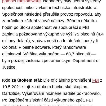
pomocí ransomware
. Napadeny byly účetní systémy
společnosti, nikoliv vlastní technická infrastruktura.
Společnost následně přerušila provoz ropovodu, aby
zabránila rozšíření virové nákazy. Během několika
hodin po útoku společnost ve spolupráci s FBI
zaplatila požadované výkupné ve výši 75 bitcoinů (4,4
miliony dolarů); v návaznosti na to útočníci poskytli
Colonial Pipeline sotware, který ransomware
eliminoval. Většina výkupného — 63,7 bitcoinů —
byla později získána zpět americkým Department of
Justice.
Kdo za útokem stál
: Dle oficiálního prohlášení
FBI
z
10.5.2021 stojí za útokem hackerská skupina
DarkSide. Vyšetřování nicméně nadále pokračovalo.
Po úspěšném získání části výkupného zpět, FBI