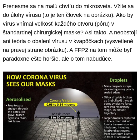
Prenesme sa na malú chvíľu do mikrosveta. Vžite sa
do úlohy vírusu (to je ten človek na obrázku). Ako by
vírus vnímal veľkosť každého otvoru (póru) v
štandardnej chirurgickej maske? Asi takto. A neobstojí
ani teória o obalení vírusu v kvapôčkach (vysvetlené
na pravej strane obrázku). A FFP2 na tom môže byť
paradoxne ešte horšie, ale o tom nabudúce.