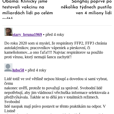
Obama: Klinicky jsme
Šanghaj poprvé po
testovali vakcínu na
několika týdnech pustila
miliardách lidí po celém
ven 4 miliony lidí
světě