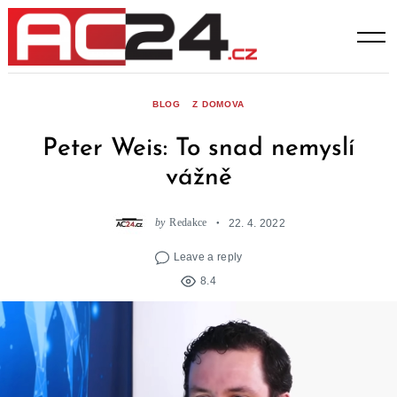
Skip
to
content
BLOG
Z DOMOVA
Peter Weis: To snad nemyslí
vážně
by
Redakce
22. 4. 2022
Leave a reply
8.4