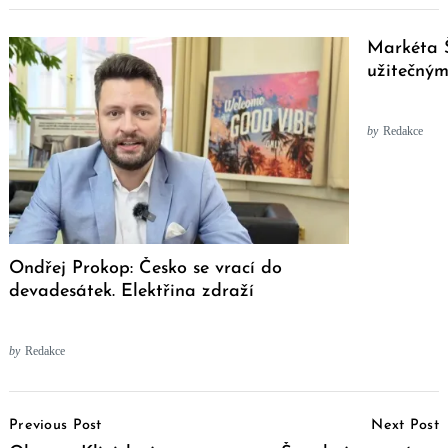
Markéta Š
užitečný
by
Redakce
Ondřej Prokop: Česko se vrací do
devadesátek. Elektřina zdraží
by
Redakce
Post
Previous Post
Next Post
Navigation