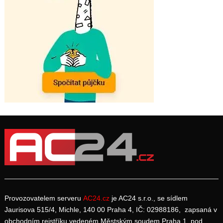
Provozovatelem serveru
AC24.cz
je AC24 s.r.o., se sídlem
Jaurisova 515/4, Michle, 140 00 Praha 4, IČ: 02988186, zapsaná v
obchodním rejstříku vedeném Městským soudem Praha 1, pod