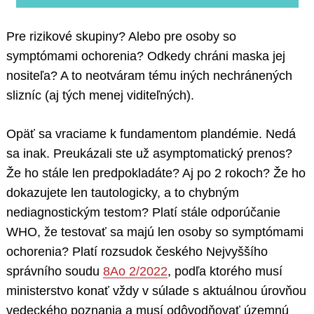
Pre rizikové skupiny? Alebo pre osoby so
symptómami ochorenia? Odkedy chráni maska jej
nositeľa? A to neotváram tému iných nechránených
slizníc (aj tých menej viditeľných).
Opäť sa vraciame k fundamentom plandémie. Nedá
sa inak. Preukázali ste už asymptomatický prenos?
Že ho stále len predpokladáte? Aj po 2 rokoch? Že ho
dokazujete len tautologicky, a to chybným
nediagnostickým testom? Platí stále odporúčanie
WHO, že testovať sa majú len osoby so symptómami
ochorenia? Platí rozsudok českého Nejvyššího
správního soudu
8Ao 2/2022
, podľa ktorého musí
ministerstvo konať vždy v súlade s aktuálnou úrovňou
vedeckého poznania a musí odôvodňovať územnú