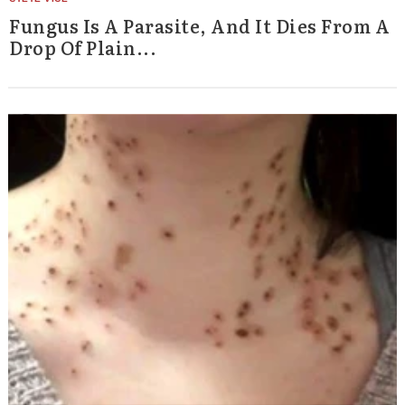
Fungus Is A Parasite, And It Dies From A
Search
Drop Of Plain...
for: