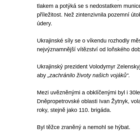
tlakem a potýká se s nedostatkem munice
příležitost. Než zintenzivnila pozemní út
údery.
Ukrajinské síly se o víkendu rozhodly měs
nejvýznamnější vítězství od loňského do
Ukrajinský prezident Volodymyr Zelenskyj
aby
„zachránilo životy našich vojáků“.
Mezi uvězněnými a obklíčenými byl i 30le
Dněpropetrovské oblasti Ivan Žytnyk, vol
roky, stejně jako 110. brigáda.
Byl těžce zraněný a nemohl se hýbat.