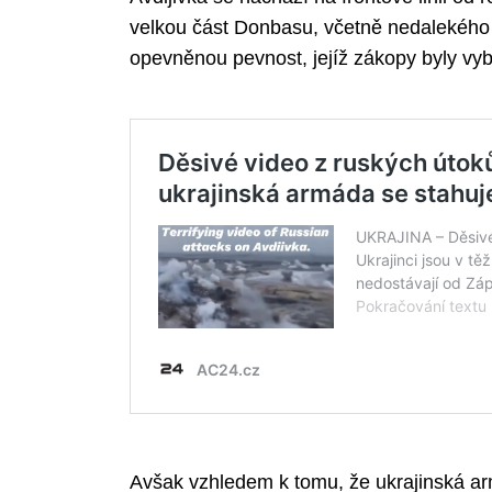
velkou část Donbasu, včetně nedalekého 
opevněnou pevnost, jejíž zákopy byly vy
Avšak vzhledem k tomu, že ukrajinská arm