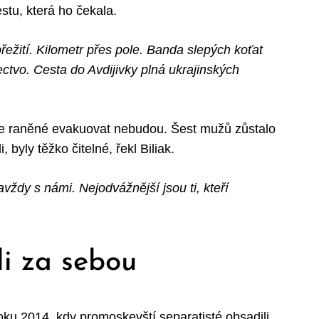
tu, která ho čekala.
přežití. Kilometr přes pole. Banda slepých koťat
tvo. Cesta do Avdijivky plná ukrajinských
že raněné evakuovat nebudou. Šest mužů zůstalo
byly těžko čitelné, řekl Biliak.
avždy s námi. Nejodvážnější jsou ti, kteří
ali za sebou
 roku 2014, kdy promoskevští separatisté obsadili