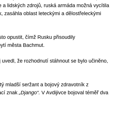
 a lidských zdrojů, ruská armáda možná vycítila
ok, zasáhla oblast leteckými a dělostřeleckými
to opustit, čímž Rusku přisoudily
bytí města Bachmut.
 uvedl, že rozhodnutí stáhnout se bylo učiněno,
tý mladší seržant a bojový zdravotník z
ací znak
„Django“.
V Avdijivce bojoval téměř dva