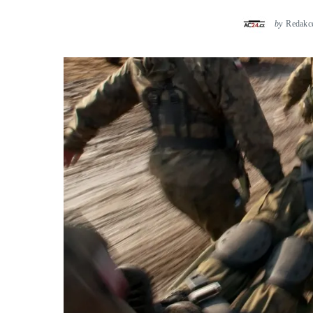
by
Redakc