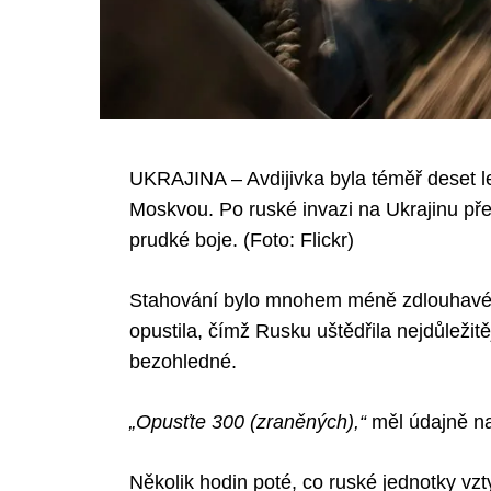
UKRAJINA – Avdijivka byla téměř deset let
Moskvou. Po ruské invazi na Ukrajinu pře
prudké boje. (Foto: Flickr)
Stahování bylo mnohem méně zdlouhavé.
opustila, čímž Rusku uštědřila nejdůležitě
bezohledné.
„Opusťte 300 (zraněných),“
měl údajně nař
Několik hodin poté, co ruské jednotky vzty