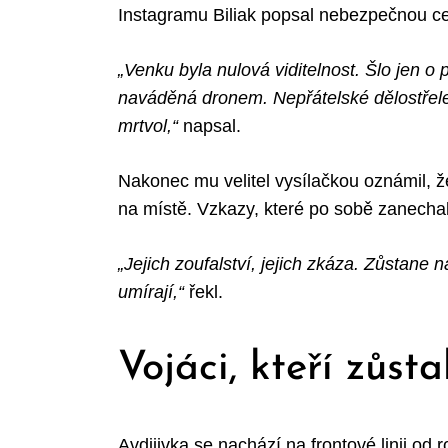
Instagramu Biliak popsal nebezpečnou ces
„Venku byla nulová viditelnost. Šlo jen o 
naváděná dronem. Nepřátelské dělostřelec
mrtvol,“
napsal.
Nakonec mu velitel vysílačkou oznámil, 
na místě. Vzkazy, které po sobě zanechali, 
„Jejich zoufalství, jejich zkáza. Zůstane n
umírají,“
řekl.
Vojáci, kteří zůst
Avdijivka se nachází na frontové linii od