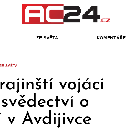
ZE SVĚTA
KOMENTÁŘE
ZE SVĚTA
ajinští vojáci
 svědectví o
í v Avdijivce