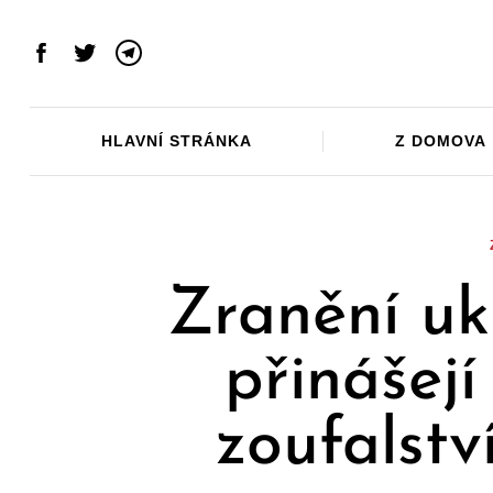
Skip
to
Facebook
Twitter
Telegram
content
HLAVNÍ STRÁNKA
Z DOMOVA
Zranění ukr
přinášejí
zoufalstv