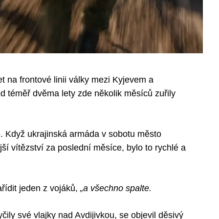
 na frontové linii války mezi Kyjevem a
d téměř dvěma lety zde několik měsíců zuřily
 Když ukrajinská armáda v sobotu město
jší vítězství za poslední měsíce, bylo to rychlé a
ídit jeden z vojáků,
„a všechno spalte.
čily své vlajky nad Avdijivkou, se objevil děsivý