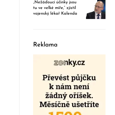
„Nežádoucí účinky jsou
tu ve velké míře,“ zjistil
vojenský lékař Kalenda
Reklama