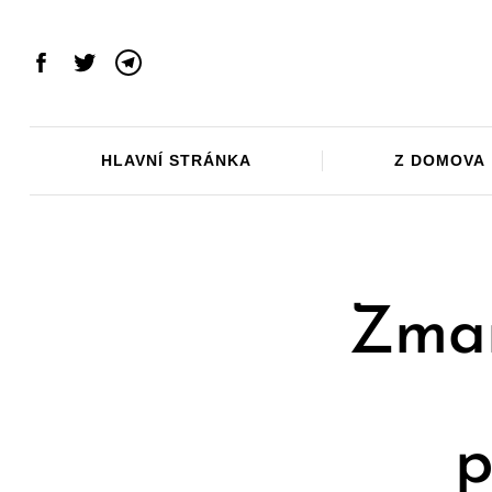
Skip
to
content
Facebook
Twitter
Telegram
HLAVNÍ STRÁNKA
Z DOMOVA
Zman
p