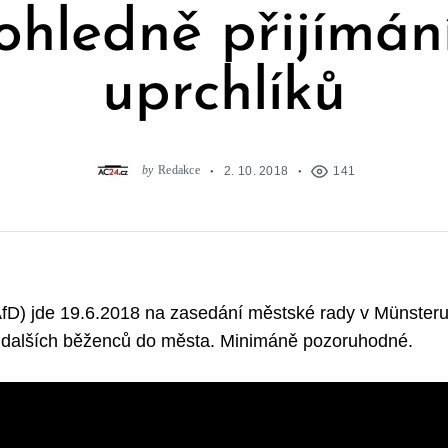
ohledně přijímán
uprchlíků
by
Redakce
2. 10. 2018
141
(AfD) jde 19.6.2018 na zasedání městské rady v Münster
tí dalších běženců do města. Minimáně pozoruhodné.