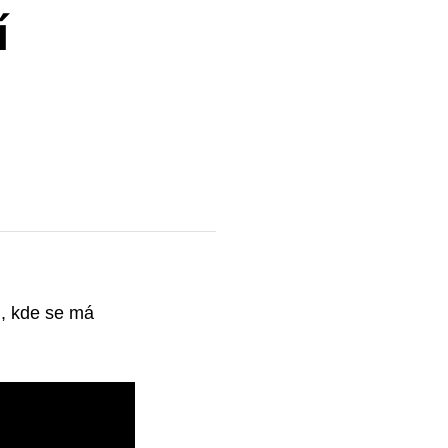
í
u, kde se má