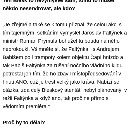
Ten Blesk to nevymyslel sám, tomu to musel
někdo neservírovat, ale kdo?
„Je zřejmé a také se k tomu přiznal, že celou akci s
tím tajemným setkáním vymyslel Jaroslav Faltýnek a
ministr Roman Prymula bohužel tu boudu na něho
neprokoukl. Všimněte si, že Faltýnka s Andrejem
Babišem pojí trampoty kolem objektu Čapí hnízdo a
tak Babiš Faltýnka za rušení nočního vládního klidu
potrestal jen tím, že ho zbavil místopředsedování v
hnutí ANO, což je trest velký jako kráva. Nabízí se
otázka, zda celý Bleskový atentát nebyl plánovaný v
režii Faltýnka a když ano, tak proč ne přímo s
vědomím premiéra."
Proč by to dělal?