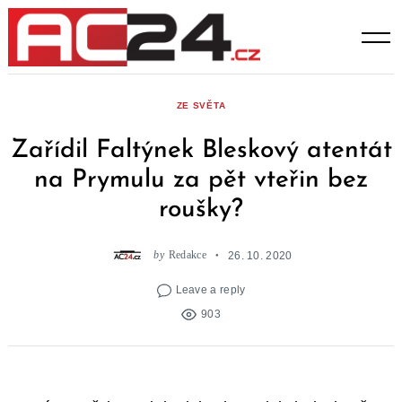
Skip
to
content
ZE SVĚTA
Zařídil Faltýnek Bleskový atentát
na Prymulu za pět vteřin bez
roušky?
by
Redakce
26. 10. 2020
Leave a reply
903