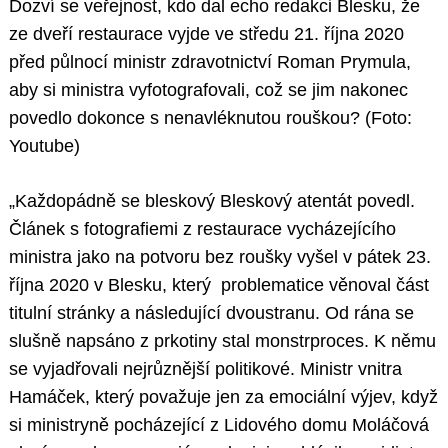
Dozví se veřejnost, kdo dal echo redakci Blesku, že
ze dveří restaurace vyjde ve středu 21. října 2020
před půlnocí ministr zdravotnictví Roman Prymula,
aby si ministra vyfotografovali, což se jim nakonec
povedlo dokonce s nenavléknutou rouškou? (Foto:
Youtube)
„Každopádně se bleskový Bleskový atentát povedl.
Článek s fotografiemi z restaurace vycházejícího
ministra jako na potvoru bez roušky vyšel v pátek 23.
října 2020 v Blesku, který problematice věnoval část
titulní stránky a následující dvoustranu. Od rána se
slušně napsáno z prkotiny stal monstrproces. K němu
se vyjadřovali nejrůznější politikové. Ministr vnitra
Hamáček, který považuje jen za emociální výjev, když
si ministryně pocházející z Lidového domu Moláčová