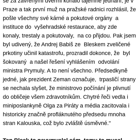
se za zavřenými dveřmi konalo tajemné jednání, je v
Praze a tak první muž na pražské radnici rozhlásil, že
pošle všechny své kárné a pokutové orgány a
instituce do vyšehradské restaurace, aby zde
konaly, trestaly a pokutovaly, na co přijdou. Pak jsem
byl udivený, že Andrej Babiš ze Bleskem zveličené
prkotiny učinil katastrofu, prozradil dokonce, že byl
šokovaný a našel řešení vyhlášením odvolání
ministra Prymuly. A to není všechno. Předsedkyně
jedné, jak prezident Zeman označuje, trpasličí strany
se nechala slyšet, že ministrovo počínání je plivnutí
do obličeje všem zdravotníkům. Chytré řeči vedla i
miniposlankyně Olga za Piráty a média zacitovala i
historicky značně profláknutého předsedu mnoha
stran Kalouska, což bylo zvláště úsměvné."