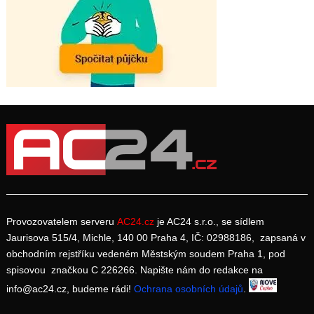
Provozovatelem serveru
AC24.cz
je AC24 s.r.o., se sídlem
Jaurisova 515/4, Michle, 140 00 Praha 4, IČ: 02988186, zapsaná v
obchodním rejstříku vedeném Městským soudem Praha 1, pod
spisovou značkou C 226266. Napište nám do redakce na
info@ac24.cz, budeme rádi!
Ochrana osobních údajů
.