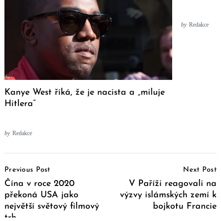
by
Redakce
Kanye West říká, že je nacista a „miluje
Hitlera“
by
Redakce
Post
Previous Post
Next Post
Navigation
Čína v roce 2020
V Paříži reagovali na
překoná USA jako
výzvy islámských zemí k
největší světový filmový
bojkotu Francie
trh