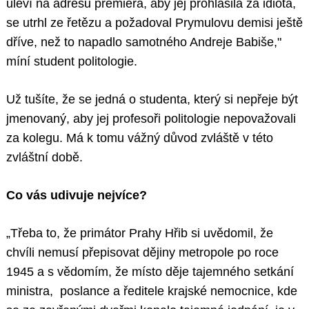
uleví na adresu premiéra, aby jej prohlásila za idiota,
se utrhl ze řetězu a požadoval Prymulovu demisi ještě
dříve, než to napadlo samotného Andreje Babiše,"
míní student politologie.
Už tušíte, že se jedná o studenta, který si nepřeje být
jmenovaný, aby jej profesoři politologie nepovažovali
za kolegu. Má k tomu vážný důvod zvláště v této
zvláštní době.
Co vás udivuje nejvíce?
„Třeba to, že primátor Prahy Hřib si uvědomil, že
chvíli nemusí přepisovat dějiny metropole po roce
1945 a s vědomím, že místo děje tajemného setkání
ministra, poslance a ředitele krajské nemocnice, kde