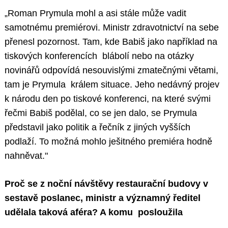
„Roman Prymula mohl a asi stále může vadit
samotnému premiérovi. Ministr zdravotnictví na sebe
přenesl pozornost. Tam, kde Babiš jako například na
tiskových konferencích blábolí nebo na otázky
novinářů odpovídá nesouvislými zmatečnými větami,
tam je Prymula králem situace. Jeho nedávný projev
k národu den po tiskové konferenci, na které svými
řečmi Babiš podělal, co se jen dalo, se Prymula
představil jako politik a řečník z jiných vyšších
podlaží. To možná mohlo ješitného premiéra hodně
nahněvat."
Proč se z noční návštěvy restaurační budovy v
sestavě poslanec, ministr a významný ředitel
udělala taková aféra? A komu posloužila