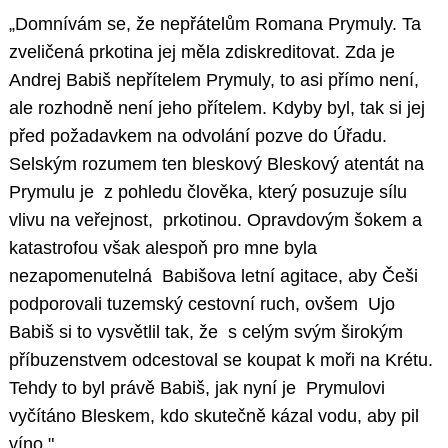
„Domnívám se, že nepřátelům Romana Prymuly. Ta
zveličená prkotina jej měla zdiskreditovat. Zda je
Andrej Babiš nepřítelem Prymuly, to asi přímo není,
ale rozhodně není jeho přítelem. Kdyby byl, tak si jej
před požadavkem na odvolání pozve do Úřadu.
Selským rozumem ten bleskový Bleskový atentát na
Prymulu je z pohledu člověka, který posuzuje sílu
vlivu na veřejnost, prkotinou. Opravdovým šokem a
katastrofou však alespoň pro mne byla
nezapomenutelná Babišova letní agitace, aby Češi
podporovali tuzemský cestovní ruch, ovšem Ujo
Babiš si to vysvětlil tak, že s celým svým širokým
příbuzenstvem odcestoval se koupat k moři na Krétu.
Tehdy to byl právě Babiš, jak nyní je Prymulovi
vyčítáno Bleskem, kdo skutečně kázal vodu, aby pil
víno."