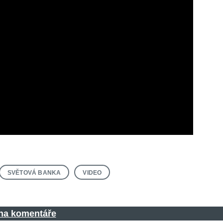
SVĚTOVÁ BANKA
VIDEO
 na komentáře