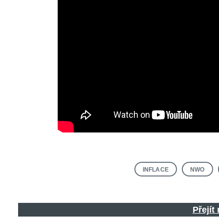
INFLACE
NWO
Přejít