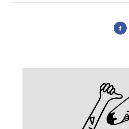
Search
for:
Fac