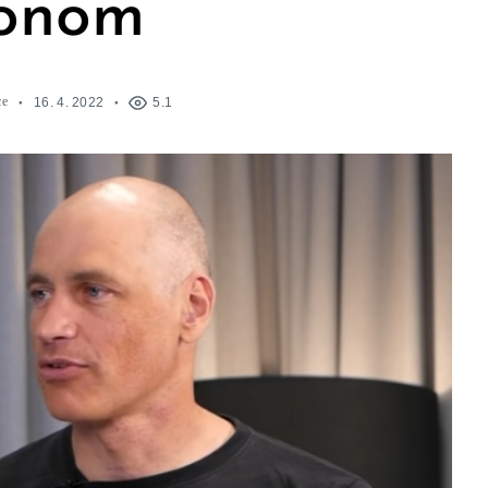
onom
ce
16. 4. 2022
5.1