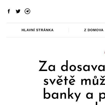
Skip
to
Facebook
Twitter
Telegram
content
HLAVNÍ STRÁNKA
Z DOMOVA
Za dosavad
světě můž
banky a po