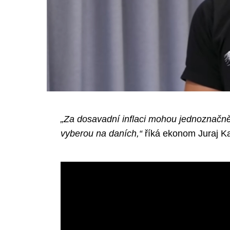
„Za dosavadní inflaci mohou jednoznačně ce
vyberou na daních,“
říká ekonom Juraj Ka