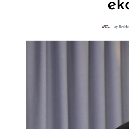
ek
by
Redak