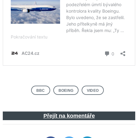
BBC
BOEING
VIDEO
Přejít na komentáře