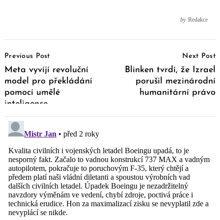
by
Redakce
Post
Previous Post
Next Post
Navigation
Meta vyvíjí revoluční
Blinken tvrdí, že Izrael
model pro překládání
porušil mezinárodní
pomocí umělé
humanitární právo
inteligence