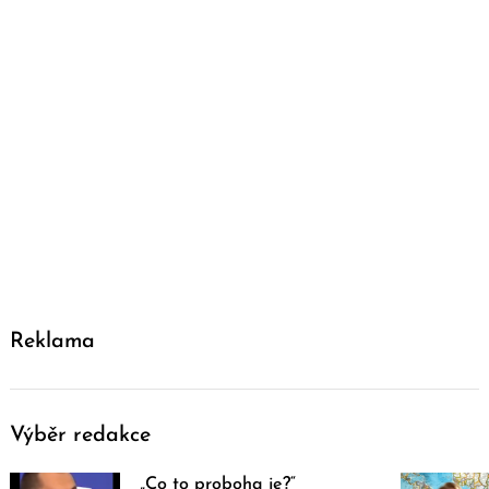
Reklama
Výběr redakce
„Co to proboha je?“