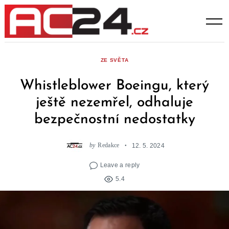
Skip
to
content
ZE SVĚTA
Whistleblower Boeingu, který
ještě nezemřel, odhaluje
bezpečnostní nedostatky
by
Redakce
12. 5. 2024
Leave a reply
5.4