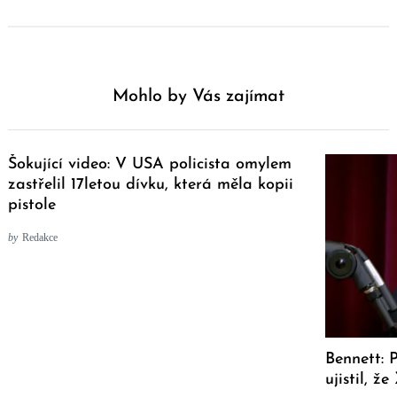
Mohlo by Vás zajímat
Šokující video: V USA policista omylem
zastřelil 17letou dívku, která měla kopii
pistole
by
Redakce
Bennett: 
ujistil, ž