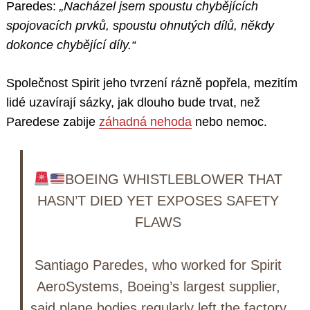
Paredes:
„Nacházel jsem spoustu chybějících
spojovacích prvků, spoustu ohnutých dílů, někdy
dokonce chybějící díly.“
Společnost Spirit jeho tvrzení rázně popřela, mezitím
lidé uzavírají sázky, jak dlouho bude trvat, než
Paredese zabije
záhadná nehoda
nebo nemoc.
BOEING WHISTLEBLOWER THAT
HASN’T DIED YET EXPOSES SAFETY
FLAWS
Santiago Paredes, who worked for Spirit
AeroSystems, Boeing’s largest supplier,
said plane bodies regularly left the factory