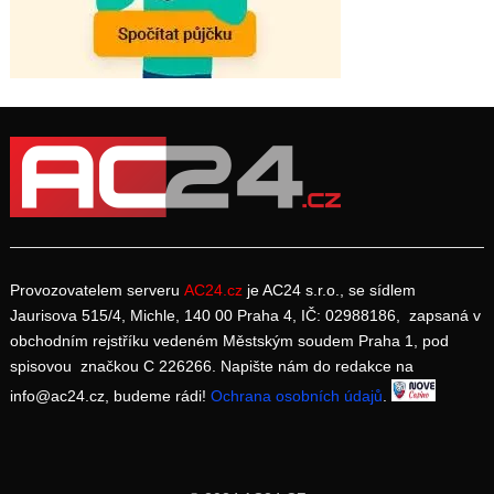
Provozovatelem serveru
AC24.cz
je AC24 s.r.o., se sídlem
Jaurisova 515/4, Michle, 140 00 Praha 4, IČ: 02988186, zapsaná v
obchodním rejstříku vedeném Městským soudem Praha 1, pod
spisovou značkou C 226266. Napište nám do redakce na
info@ac24.cz, budeme rádi!
Ochrana osobních údajů
.