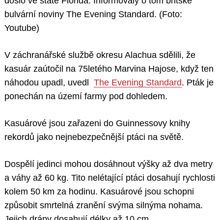
došlo ve státě Florida. Informovaly o tom britské
bulvární noviny The Evening Standard. (Foto:
Youtube)
V záchranářské službě okresu Alachua sdělili, že
kasuár zaútočil na 75letého Marvina Hajose, když ten
náhodou upadl, uvedl
The Evening Standard
. Pták je
ponechán na území farmy pod dohledem.
Kasuárové jsou zařazeni do Guinnessovy knihy
rekordů jako nejnebezpečnější ptáci na světě.
Dospělí jedinci mohou dosáhnout výšky až dva metry
a váhy až 60 kg. Tito nelétající ptáci dosahují rychlosti
kolem 50 km za hodinu. Kasuárové jsou schopni
způsobit smrtelná zranění svýma silnýma nohama.
Jejich drápy dosahují délky až 10 cm.