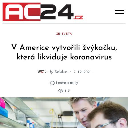
Skip
to
content
ZE SVĚTA
V Americe vytvořili žvýkačku,
která likviduje koronavirus
by
Redakce
7. 12. 2021
Leave a reply
3.9