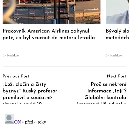
Pracovník American Airlines zahynul
Bývalý sl
poté, co byl vcucnut do motoru letadla
metodách 
by
Redakce
by
Redakce
Post
Previous Post
Next Post
Navigation
„Lež, zločin a čistý
Proč se některé
byznys.“ Ruský profesor
informace „tají“?
promluvil o současné
Globální kontrola
situaci s covid-19
informací již od roku
2019