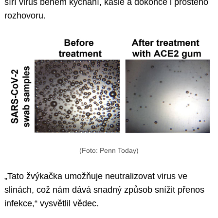
šíří virus během kýchání, kašle a dokonce i prostého
rozhovoru.
(Foto: Penn Today)
„Tato žvýkačka umožňuje neutralizovat virus ve
slinách, což nám dává snadný způsob snížit přenos
infekce,“ vysvětlil vědec.