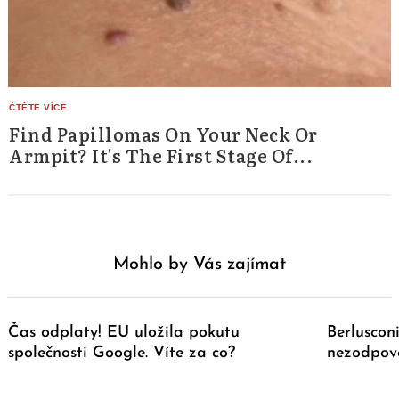
Find Papillomas On Your Neck Or
Armpit? It's The First Stage Of...
Mohlo by Vás zajímat
Čas odplaty! EU uložila pokutu
Berluscon
společnosti Google. Víte za co?
nezodpov