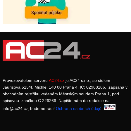
Provozovatelem serveru
AC24.cz
je AC24 s.r.o., se sídlem
Jaurisova 515/4, Michle, 140 00 Praha 4, IČ: 02988186, zapsaná v
obchodním rejstříku vedeném Městským soudem Praha 1, pod
spisovou značkou C 226266. Napište nám do redakce na
info@ac24.cz, budeme rádi!
Ochrana osobních údajů
.