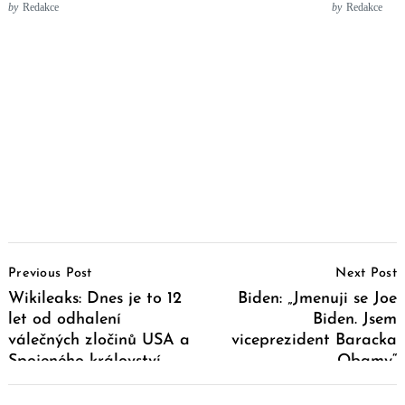
by
Redakce
by
Redakce
Post
Previous Post
Next Post
Navigation
Wikileaks: Dnes je to 12
Biden: „Jmenuji se Joe
let od odhalení
Biden. Jsem
válečných zločinů USA a
viceprezident Baracka
Spojeného království
Obamy“