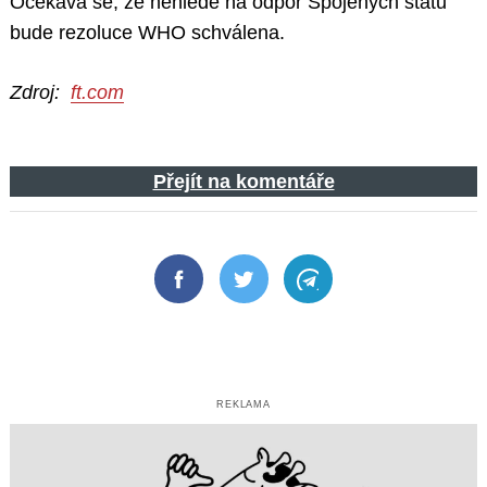
Očekává se, že nehledě na odpor Spojených států
bude rezoluce WHO schválena.
Zdroj:
ft.com
Přejít na komentáře
Facebook
Twitter
Telegram
REKLAMA