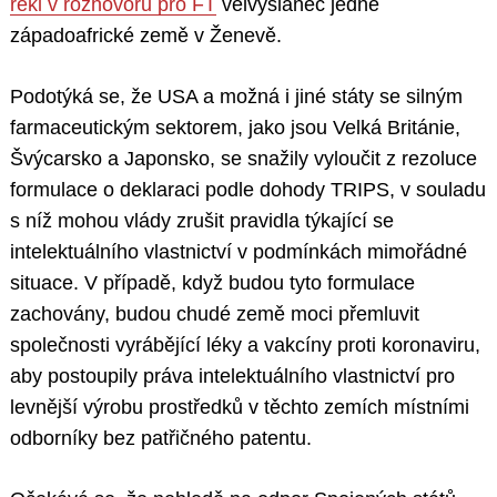
řekl v rozhovoru pro FT
velvyslanec jedné
západoafrické země v Ženevě.
Podotýká se, že USA a možná i jiné státy se silným
farmaceutickým sektorem, jako jsou Velká Británie,
Švýcarsko a Japonsko, se snažily vyloučit z rezoluce
formulace o deklaraci podle dohody TRIPS, v souladu
s níž mohou vlády zrušit pravidla týkající se
intelektuálního vlastnictví v podmínkách mimořádné
situace. V případě, když budou tyto formulace
zachovány, budou chudé země moci přemluvit
společnosti vyrábějící léky a vakcíny proti koronaviru,
aby postoupily práva intelektuálního vlastnictví pro
levnější výrobu prostředků v těchto zemích místními
odborníky bez patřičného patentu.