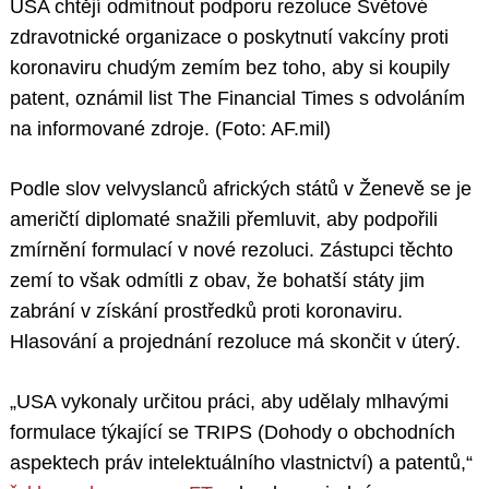
USA chtějí odmítnout podporu rezolucе Světové
zdravotnické organizace o poskytnutí vakcíny proti
koronaviru chudým zemím bez toho, aby si koupily
patent, oznámil list The Financial Times s odvoláním
na informované zdroje. (Foto: AF.mil)
Podle slov velvyslanců afrických států v Ženevě se je
američtí diplomaté snažili přemluvit, aby podpořili
zmírnění formulací v nové rezoluci. Zástupci těchto
zemí to však odmítli z obav, že bohatší státy jim
zabrání v získání prostředků proti koronaviru.
Hlasování a projednání rezoluce má skončit v úterý.
„USA vykonaly určitou práci, aby udělaly mlhavými
formulace týkající se TRIPS (Dohody o obchodních
aspektech práv intelektuálního vlastnictví) a patentů,“