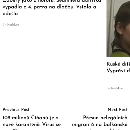
Záběry jako z hororu: Sedmiletá autistka
vypadla z 4. patra na dlažbu. Vstala a
odešla
by
Redakce
Ruské dítě
Vypráví d
by
Redakce
Post
Previous Post
Next Post
Navigation
108 milionů Číňanů je v
Přesun nelegálních
nové karanténě. Virus se
migrantů na balkánské