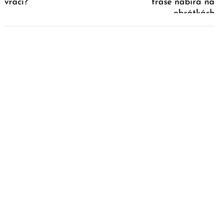
vrací?
trase nabírá na
obrátkách