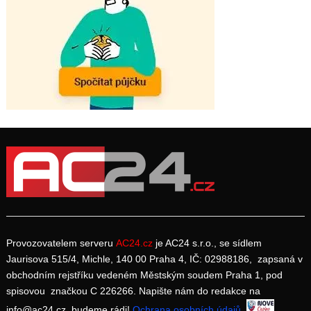
Provozovatelem serveru
AC24.cz
je AC24 s.r.o., se sídlem
Jaurisova 515/4, Michle, 140 00 Praha 4, IČ: 02988186, zapsaná v
obchodním rejstříku vedeném Městským soudem Praha 1, pod
spisovou značkou C 226266. Napište nám do redakce na
info@ac24.cz, budeme rádi!
Ochrana osobních údajů
.