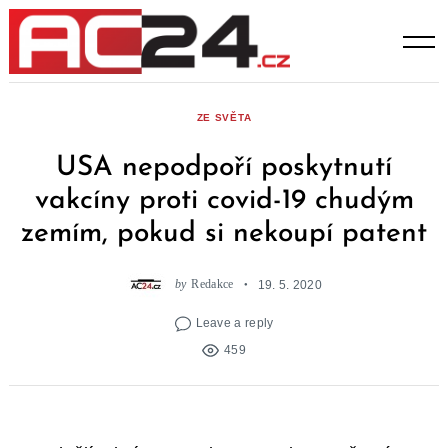
Skip
to
content
ZE SVĚTA
USA nepodpoří poskytnutí
vakcíny proti covid-19 chudým
zemím, pokud si nekoupí patent
by
Redakce
19. 5. 2020
Leave a reply
459