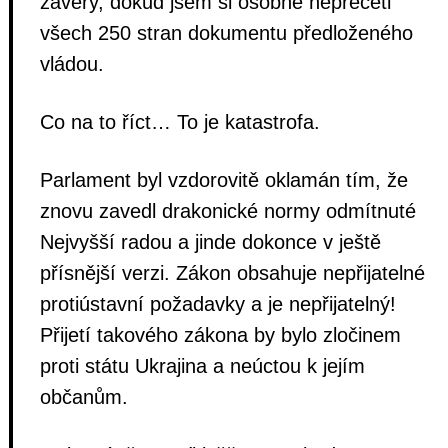
závěry, dokud jsem si osobně nepřečetl
všech 250 stran dokumentu předloženého
vládou.
Co na to říct… To je katastrofa.
Parlament byl vzdorovitě oklamán tím, že
znovu zavedl drakonické normy odmítnuté
Nejvyšší radou a jinde dokonce v ještě
přísnější verzi. Zákon obsahuje nepřijatelné
protiústavní požadavky a je nepřijatelný!
Přijetí takového zákona by bylo zločinem
proti státu Ukrajina a neúctou k jejím
občanům.