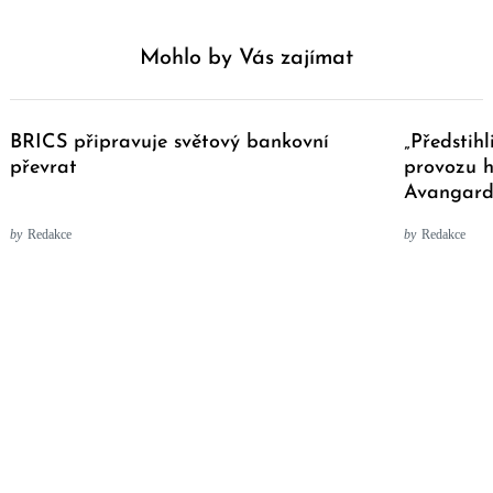
Mohlo by Vás zajímat
BRICS připravuje světový bankovní
„Předstih
převrat
provozu h
Avangard,
by
Redakce
by
Redakce