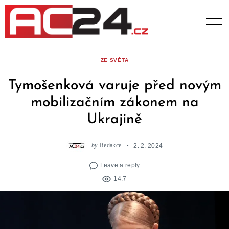
Skip
to
content
ZE SVĚTA
Tymošenková varuje před novým
mobilizačním zákonem na
Ukrajině
by
Redakce
2. 2. 2024
Leave a reply
14.7