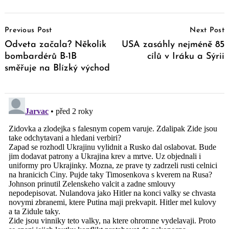
Post
Previous Post
Next Post
Navigation
Odveta začala? Několik
USA zasáhly nejméně 85
bombardérů B-1B
cílů v Iráku a Sýrii
směřuje na Blízký východ