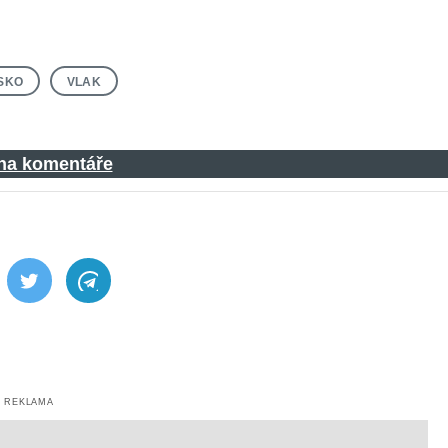
SKO
VLAK
 na komentáře
ebook
Twitter
Telegram
REKLAMA