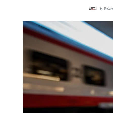
by
Redak