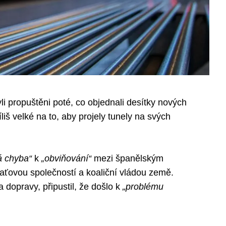
i propuštěni poté, co objednali desítky nových
říliš velké na to, aby projely tunely na svých
á chyba“
k
„obviňování“
mezi španělským
aťovou společností a koaliční vládou země.
 dopravy, připustil, že došlo k
„problému