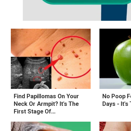
Find Papillomas On Your
No Poop F
Neck Or Armpit? It's The
Days - It's
First Stage Of...