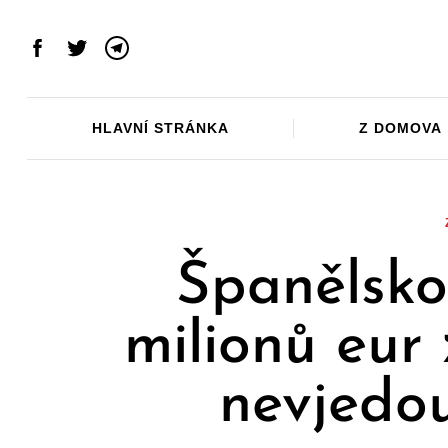
Skip
to
Facebook
Twitter
Telegram
content
HLAVNÍ STRÁNKA
Z DOMOVA
Španělsko
milionů eur 
nevjedo