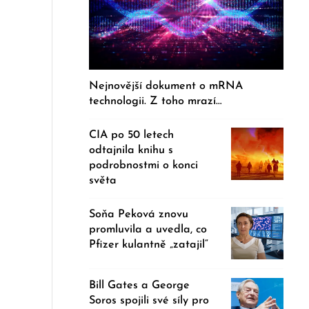
Nejnovější dokument o mRNA
technologii. Z toho mrazí…
CIA po 50 letech
odtajnila knihu s
podrobnostmi o konci
světa
Soňa Peková znovu
promluvila a uvedla, co
Pfizer kulantně „zatajil“
Bill Gates a George
Soros spojili své síly pro