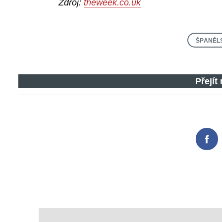
Zdroj:
theweek.co.uk
ŠPANĚL
Přejít
Fac