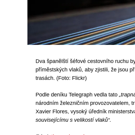
Dva španělští šéfové cestovního ruchu byl
příměstských vlaků, aby zjistili, že jsou p
trasách. (Foto: Flickr)
Podle deníku Telegraph vedla tato
„trapn
národním železničním provozovatelem, tr
Xavier Flores, vysoký úředník ministerstva
souvisejícímu s velikostí vlaků“.