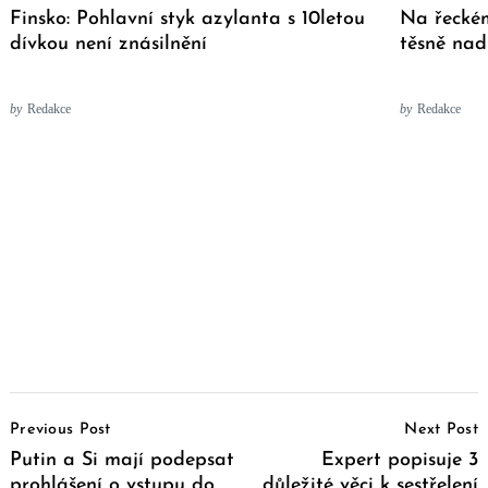
Finsko: Pohlavní styk azylanta s 10letou
Na řeckém
dívkou není znásilnění
těsně nad
by
Redakce
by
Redakce
Post
Previous Post
Next Post
Navigation
Putin a Si mají podepsat
Expert popisuje 3
prohlášení o vstupu do
důležité věci k sestřelení