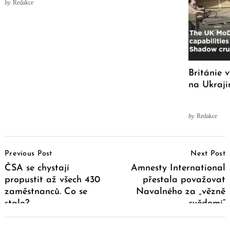
by
Redakce
Británie 
na Ukraji
by
Redakce
Post
Previous Post
Next Post
Navigation
ČSA se chystají
Amnesty International
propustit až všech 430
přestala považovat
zaměstnanců. Co se
Navalného za „vězně
stalo?
svědomí“