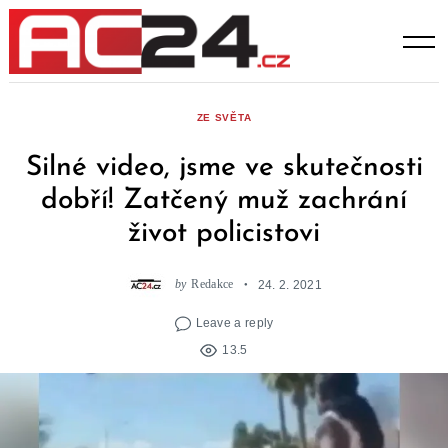
Skip
to
content
ZE SVĚTA
Silné video, jsme ve skutečnosti
dobří! Zatčený muž zachrání
život policistovi
by
Redakce
24. 2. 2021
Leave a reply
13.5