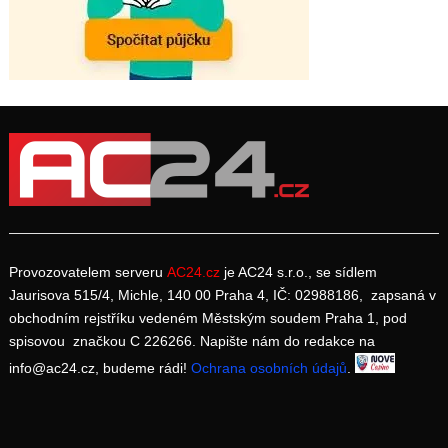
Provozovatelem serveru
AC24.cz
je AC24 s.r.o., se sídlem
Jaurisova 515/4, Michle, 140 00 Praha 4, IČ: 02988186, zapsaná v
obchodním rejstříku vedeném Městským soudem Praha 1, pod
spisovou značkou C 226266. Napište nám do redakce na
info@ac24.cz, budeme rádi!
Ochrana osobních údajů
.