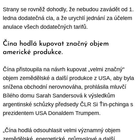
Strany se rovněž dohodly, že nebudou zavádět od 1.
ledna dodatečná cla, a že urychlí jednání za účelem
anulace všech dodatečných tarifů.
Čína hodlá kupovat značný objem
americké produkce.
Čína přistoupila na návrh kupovat „velmi značný"
objem zemědělské a další produkce z USA, aby byla
snížena obchodní nerovnováha, prohlásila mluvčí
Bílého domu Sarah Sandersová k výsledkům
argentinské schůzky předsedy ČLR Si Ťin-pchinga s
prezidentem USA Donaldem Trumpem.
„Čína hodlá odsouhlasit velmi významný objem
zemědělské, energetické, průmyslové a další