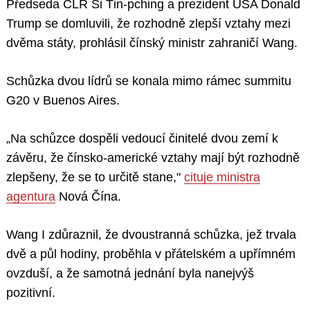
Předseda ČLR Si Ťin-pching a prezident USA Donald
Trump se domluvili, že rozhodně zlepší vztahy mezi
dvěma státy, prohlásil čínský ministr zahraničí Wang.
Schůzka dvou lídrů se konala mimo rámec summitu
G20 v Buenos Aires.
„Na schůzce dospěli vedoucí činitelé dvou zemí k
závěru, že čínsko-americké vztahy mají být rozhodně
zlepšeny, že se to určitě stane,"
cituje ministra
agentura
Nová Čína.
Wang I zdůraznil, že dvoustranná schůzka, jež trvala
dvě a půl hodiny, proběhla v přátelském a upřímném
ovzduší, a že samotná jednání byla nanejvýš
pozitivní.