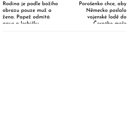
Rodina je podle božího
Porošenko chce, aby
obrazu pouze muž a
Německo poslalo
žena. Papež odmítá
vojenské lodě do
gaye a lesbičky
Černého moře