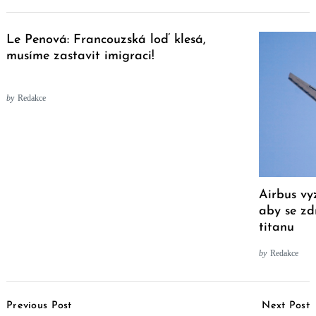
Le Penová: Francouzská loď klesá,
musíme zastavit imigraci!
by
Redakce
Airbus vy
aby se zd
titanu
by
Redakce
Post
Previous Post
Next Post
Navigation