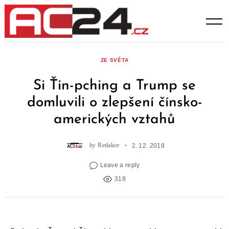
Skip
to
content
ZE SVĚTA
Si Ťin-pching a Trump se
domluvili o zlepšení čínsko-
amerických vztahů
by
Redakce
2. 12. 2018
Leave a reply
318