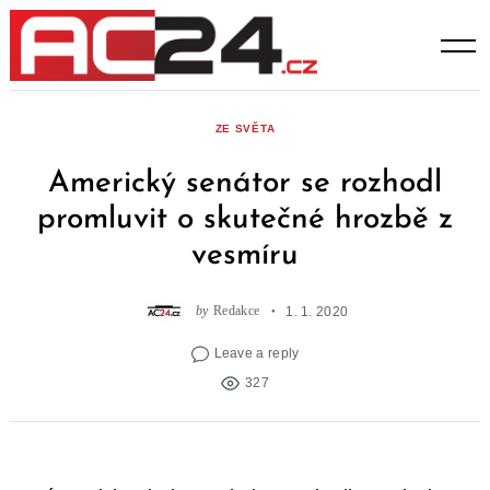
Skip
to
content
ZE SVĚTA
Americký senátor se rozhodl
promluvit o skutečné hrozbě z
vesmíru
by
Redakce
1. 1. 2020
Leave a reply
327