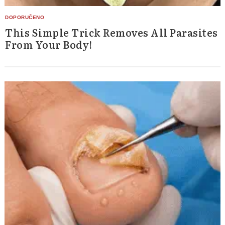
This Simple Trick Removes All Parasites
From Your Body!
Search
for: