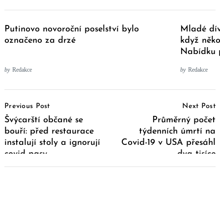
Putinovo novoroční poselství bylo
Mladé dív
označeno za drzé
když něko
Nabídku p
by
Redakce
by
Redakce
Post
Previous Post
Next Post
Navigation
Švýcarští občané se
Průměrný počet
bouří: před restaurace
týdenních úmrtí na
instalují stoly a ignorují
Covid-19 v USA přesáhl
covid pasy
dva tisíce