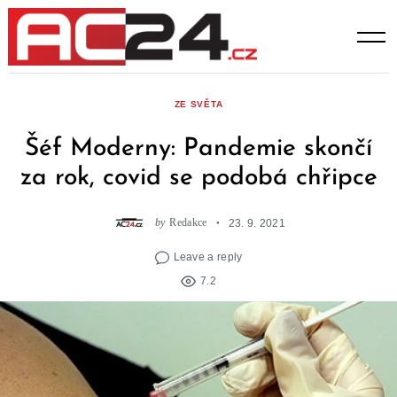
Skip
to
content
ZE SVĚTA
Šéf Moderny: Pandemie skončí
za rok, covid se podobá chřipce
by
Redakce
23. 9. 2021
Leave a reply
7.2