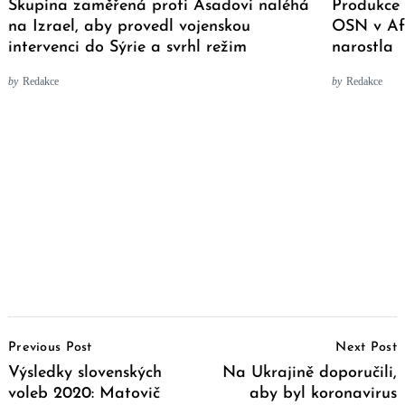
Skupina zaměřená proti Asadovi naléhá
Produkce 
na Izrael, aby provedl vojenskou
OSN v Af
intervenci do Sýrie a svrhl režim
narostla
by
Redakce
by
Redakce
Post
Previous Post
Next Post
Navigation
Výsledky slovenských
Na Ukrajině doporučili,
voleb 2020: Matovič
aby byl koronavirus