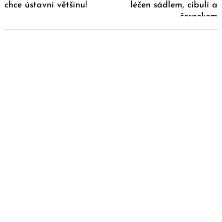
chce ústavní většinu!
léčen sádlem, cibulí a
česnekem