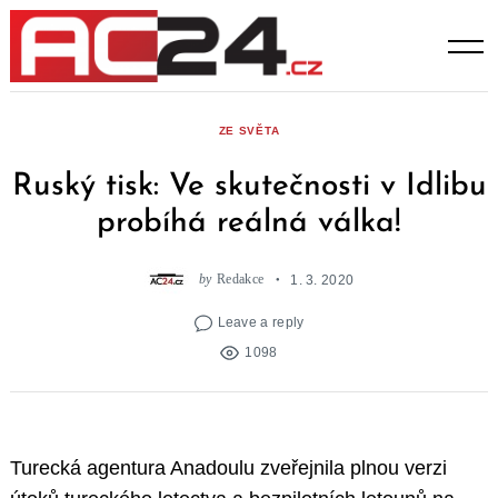
Skip
to
content
ZE SVĚTA
Ruský tisk: Ve skutečnosti v Idlibu
probíhá reálná válka!
by
Redakce
1. 3. 2020
Leave a reply
1098
Turecká agentura Anadoulu zveřejnila plnou verzi